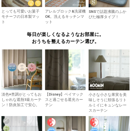
とっても可愛いお菓子
アレルブロック&洗濯機
SNSで話題沸騰のふか
モチーフの日本製マッ
OK。洗えるキッチンマ
ぴた極厚タイプ！
ト
ット
毎日が楽しくなるようなお部屋に。
おうちを整えるカーテン選び。
淡色×杢調がとってもお
【Disney】ベイマック
小さな小さな果実を美
しゃれな遮熱1級カーテ
スと過ごせる遮光カー
味しそうに頬張るリト
ン！防炎加工で安心。
テン
ルミイにキュンなレー
スカーテン