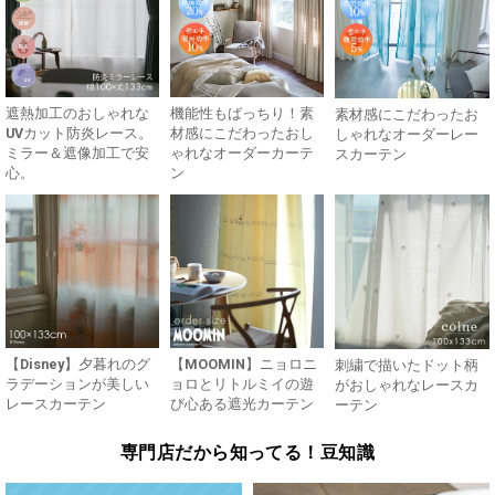
遮熱加工のおしゃれな
機能性もばっちり！素
素材感にこだわったお
UVカット防炎レース。
材感にこだわったおし
しゃれなオーダーレー
ミラー＆遮像加工で安
ゃれなオーダーカーテ
スカーテン
心。
ン
【Disney】夕暮れのグ
【MOOMIN】ニョロニ
刺繍で描いたドット柄
ラデーションが美しい
ョロとリトルミイの遊
がおしゃれなレースカ
レースカーテン
び心ある遮光カーテン
ーテン
専門店だから知ってる！豆知識