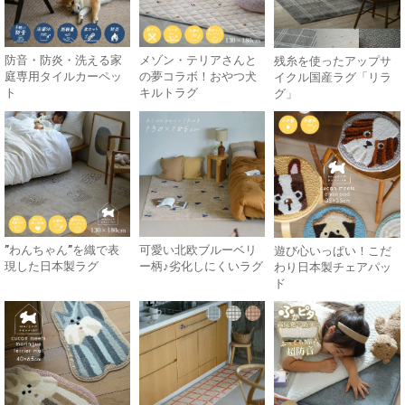
防音・防炎・洗える家
メゾン・テリアさんと
残糸を使ったアップサ
庭専用タイルカーペッ
の夢コラボ！おやつ犬
イクル国産ラグ「リラ
ト
キルトラグ
グ」
”わんちゃん”を織で表
可愛い北欧ブルーベリ
遊び心いっぱい！こだ
現した日本製ラグ
ー柄♪劣化しにくいラグ
わり日本製チェアパッ
ド