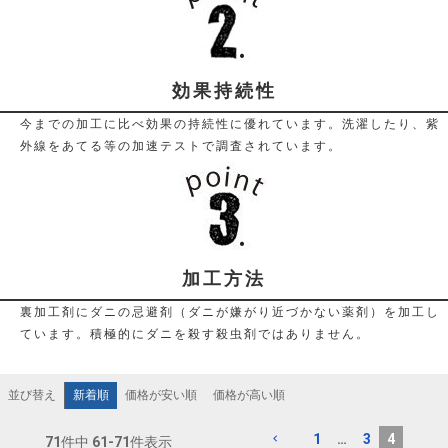
効果持続性
今までの加工に比べ効果の持続性に優れています。洗濯したり、紫
外線をあてる等の加速テストで調査されています。
加工方法
裏加工剤にダニの忌避剤（ダニが嫌がり近づかない薬剤）を加工し
ています。積極的にダニを殺す殺虫剤ではありません。
新着順
価格が安い順
価格が高い順
並び替え
1
…
3
4
71
件中
61
-
71
件表示