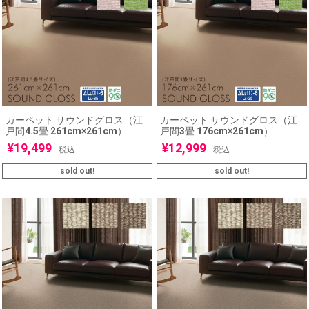
カーペット サウンドグロス（江
カーペット サウンドグロス（江
戸間4.5畳 261cm×261cm）
戸間3畳 176cm×261cm）
¥
19,499
¥
12,999
税込
税込
sold out!
sold out!