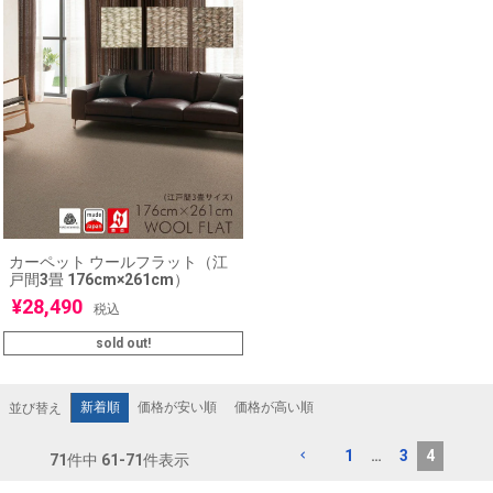
カーペット ウールフラット（江
戸間3畳 176cm×261cm）
¥
28,490
税込
sold out!
新着順
価格が安い順
価格が高い順
並び替え
1
…
3
4
71
件中
61
-
71
件表示