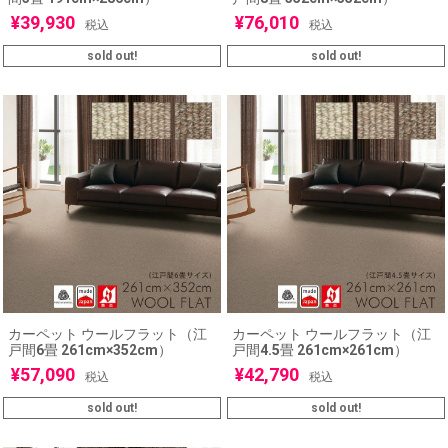
¥
39,930
¥
76,010
税込
税込
sold out!
sold out!
カーペット ウールフラット（江
カーペット ウールフラット（江
戸間6畳 261cm×352cm）
戸間4.5畳 261cm×261cm）
¥
57,090
¥
42,790
税込
税込
sold out!
sold out!