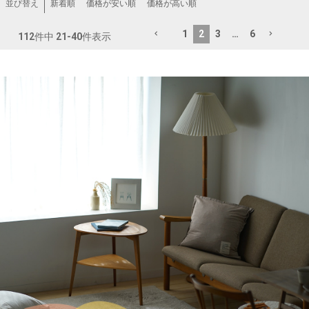
新着順
価格が安い順
価格が高い順
並び替え
1
2
3
…
6
112
件中
21
-
40
件表示