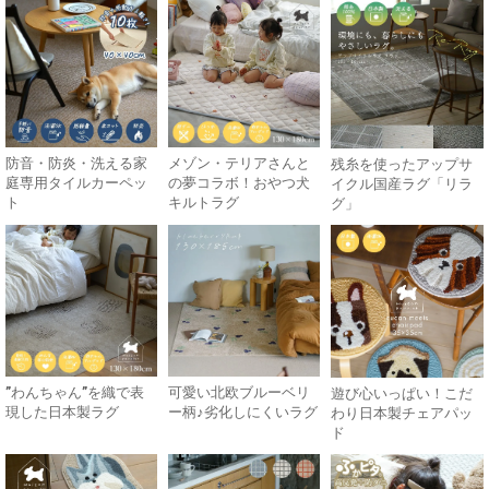
防音・防炎・洗える家
メゾン・テリアさんと
残糸を使ったアップサ
庭専用タイルカーペッ
の夢コラボ！おやつ犬
イクル国産ラグ「リラ
ト
キルトラグ
グ」
”わんちゃん”を織で表
可愛い北欧ブルーベリ
遊び心いっぱい！こだ
現した日本製ラグ
ー柄♪劣化しにくいラグ
わり日本製チェアパッ
ド