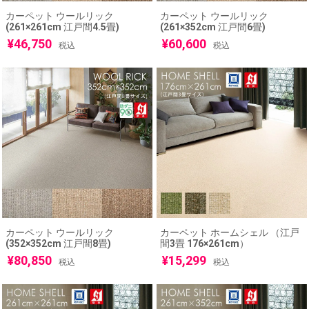
カーペット ウールリック
カーペット ウールリック
(261×261cm 江戸間4.5畳)
(261×352cm 江戸間6畳)
¥
46,750
¥
60,600
税込
税込
カーペット ウールリック
カーペット ホームシェル （江戸
(352×352cm 江戸間8畳)
間3畳 176×261cm）
¥
80,850
¥
15,299
税込
税込