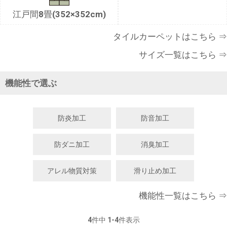
江戸間8畳(352×352cm)
タイルカーペットはこちら ⇒
サイズ一覧はこちら ⇒
機能性で選ぶ
防炎加工
防音加工
防ダニ加工
消臭加工
アレル物質対策
滑り止め加工
機能性一覧はこちら ⇒
4
件中
1
-
4
件表示