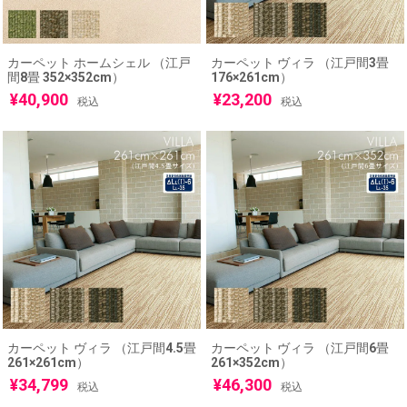
カーペット ホームシェル （江戸
カーペット ヴィラ （江戸間3畳
間8畳 352×352cm）
176×261cm）
¥
40,900
¥
23,200
税込
税込
カーペット ヴィラ （江戸間4.5畳
カーペット ヴィラ （江戸間6畳
261×261cm）
261×352cm）
¥
34,799
¥
46,300
税込
税込