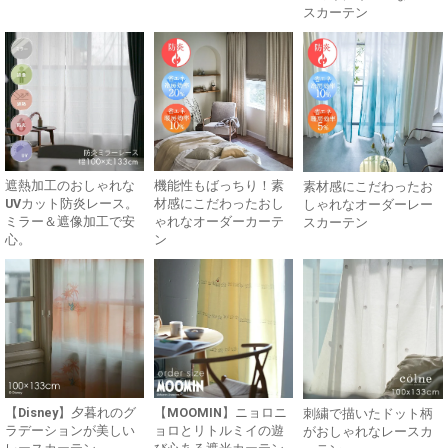
スカーテン
遮熱加工のおしゃれな
機能性もばっちり！素
素材感にこだわったお
UVカット防炎レース。
材感にこだわったおし
しゃれなオーダーレー
ミラー＆遮像加工で安
ゃれなオーダーカーテ
スカーテン
心。
ン
【Disney】夕暮れのグ
【MOOMIN】ニョロニ
刺繍で描いたドット柄
ラデーションが美しい
ョロとリトルミイの遊
がおしゃれなレースカ