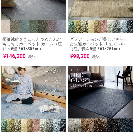
極細繊維をぎゅっとつめこんだ
グラデーションが美しいさらっ
もっちりカーペット カーム（江
と快適カーペット リュストル
戸間6畳 261×352cm）
（江戸間4.5畳 261×261cm）
¥
146,300
¥
98,300
税込
税込