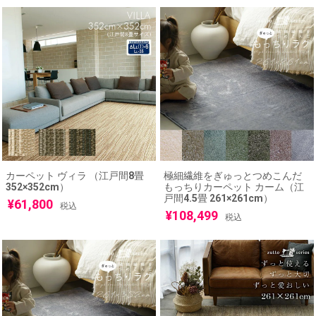
カーペット ヴィラ （江戸間8畳
極細繊維をぎゅっとつめこんだ
352×352cm）
もっちりカーペット カーム（江
戸間4.5畳 261×261cm）
¥
61,800
税込
¥
108,499
税込