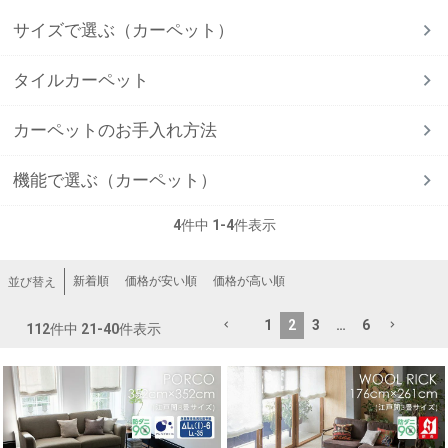
サイズで選ぶ（カーペット）
タイルカーペット
カーペットのお手入れ方法
機能で選ぶ（カーペット）
4
件中
1
-
4
件表示
新着順
価格が安い順
価格が高い順
並び替え
1
2
3
…
6
112
件中
21
-
40
件表示