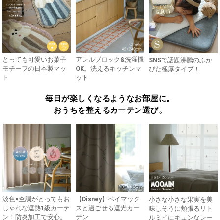
とっても可愛いお菓子
アレルブロック&洗濯機
SNSで話題沸騰のふか
モチーフの日本製マッ
OK。洗えるキッチンマ
ぴた極厚タイプ！
ト
ット
毎日が楽しくなるようなお部屋に。
おうちを整えるカーテン選び。
淡色×杢調がとってもお
【Disney】ベイマック
小さな小さな果実を美
しゃれな遮熱1級カーテ
スと過ごせる遮光カー
味しそうに頬張るリト
ン！防炎加工で安心。
テン
ルミイにキュンなレー