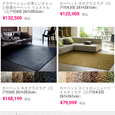
グラデーションが美しいさらっ
カーペット ネオグラスラグ（江
と快適カーペット リュストル
戸間4.5畳 261×261cm）
（江戸間6畳 261×352cm）
¥
125,900
税込
¥
132,500
税込
カーペット ネオグラスラグ（江
カーペット スミトロンニューツ
戸間6畳 261×352cm）
イスティラグ（江戸間4.5畳
261×261cm）
¥
168,199
税込
¥
79,099
税込