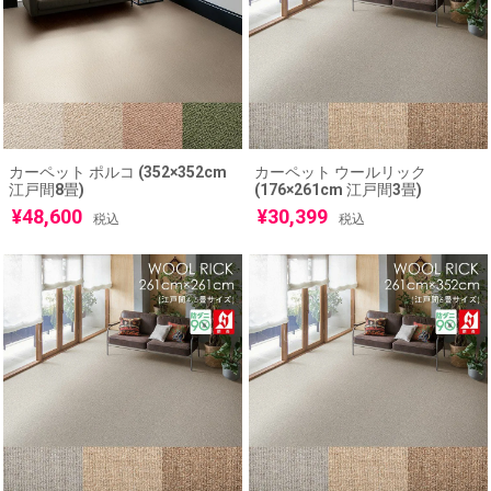
カーペット ポルコ (352×352cm
カーペット ウールリック
江戸間8畳)
(176×261cm 江戸間3畳)
¥
48,600
¥
30,399
税込
税込