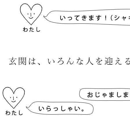
ンサイズの測り方
トイレ・ランドリー
OOH
アムコレクション
82cm（本間6畳）
のサイズ
涼感ラグ
ンサイズの選び方
IN（ムーミン）
ズで選ぶ
 タワー
ALICE
発熱ラグ
ンの形状記憶加工
UTS（ピーナッツ）
 トスカ
ープリンセス／DISNEY PRINCESS
ーテンとは？
 ja Olli（サーナヤオッリ）
O キントー
レースカーテンとは？
ey（ディズニー）
使えるプロジェクト
 HOME（ミルクホーム）
de reve