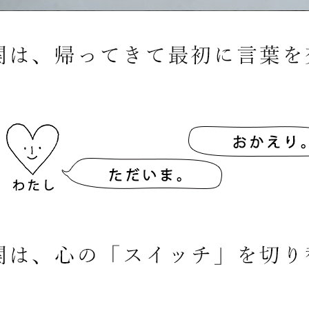
サイズで選ぶ
40cm程度
ーテン
135cm（遮光カーテン）
ン生地 無料サンプル
 LIFE
ットをサイズで選ぶ
176cm（江戸間2畳）
00cm程度
機能で選ぶ
/ホットカーペット対応
178cm（遮光カーテン）
ーテン
135cm（厚地カーテン）
OME
ット
5cm
261cm（江戸間3畳）
カーペット
20cm程度
グ
サイズの選び方
200cm（遮光カーテン）
178cm（厚地カーテン）
カーテン
33cm(レースカーテン)
ーカーテン
0cm
ンマット
0cm
61cm（江戸間4.5畳）
ットのサイズの選び方
00cm程度
グ
選び方講座
200cm（厚地カーテン）
76cm(レースカーテン)
ンを機能で選ぶ
光カーテン
ョンカバー
ン
5cm
20cm
を機能で選ぶ
マット
352cm（江戸間6畳）
ットの選び方講座
50cm程度
ラグ
お手入れ方法
98cm(レースカーテン)
ーテン
ンをテイストで選ぶ
柄(厚地カーテン)
ン収納・ラック
パ
0cm
80cm
め加工
のお手入れ方法
352cm（江戸間8畳）
ットのお手入れ方法
50cm程度
ゲン抑制ラグ
レースカーテン
(厚地カーテン)
ン生地 無料サンプル
 LIFE
バー
ン小物
タリー
20cm
40cm
デザイン一覧
91cm（本間2畳）
ットデザイン一覧
00cm（円形）
グ
ースカーテン
地調(厚地カーテン)
ンデザイン一覧
ッド
グ用品
地
変形サイズ
70cm
86cm（本間3畳）
50cm（円形）
ラグ
ースカーテン
柄(レースカーテン)
ーテンサイズの選び方
ンテリア特集
ルセンター
品
クターで選ぶ
／MICKEY
86cm（本間4.5畳）
00cm（円形）
め加工ラグ
地調(レースカーテン)