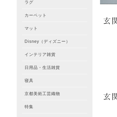
ラグ
ラグを
100×1
遮光カ
100×
カーテ
DESIGN
カーペット
カーペ
176×
140×2
ラグを
床暖房
100×
厚地カ
100×
NEXTH
マット
玄関マ
約45×7
176×
タイル
170×2
防音ラ
ラグの
100×
100×
レース
100×1
colne
Disney（ディズニー）
オーダ
約50×8
キッチ
約45×6
261×2
カーペ
200×2
防炎ラ
ラグの
100×
100×1
カーテ
1級遮
防炎
インテリア雑貨
クッシ
カーテ
約55×8
約45×1
マット
洗える
261×
カーペ
200×2
防ダニ
ラグの
100×1
防炎カ
カーテ
花・植物
日用品・生活雑貨
キッチ
スリッ
ラグ
約60×9
約45×1
滑り止
マット
352×
カーペ
220×2
アレル
ミラー
モダン柄
カーテ
DESIGN
寝具
布団カ
キッチ
トイレ
マット
約70×1
約45×2
マット
191×1
カーペ
100×1
消臭ラ
遮熱レ
無地・無
colne
カーテ
京都美術工芸織物
風呂敷
敷きパ
リビン
布・生
雑貨
円形・
約45×2
191×2
150×1
洗える
防炎レ
花・植物
防炎
既成カ
特集
北欧イ
テーブ
枕
玄関用
キャラ
ミッキー
286×2
200×2
滑り止
無地・無