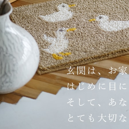
ん！オーダー注文へ
ーテン
ンサイズの測り方