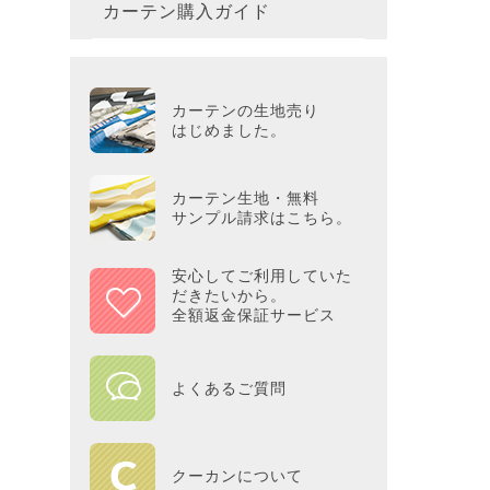
カーテン購入ガイド
カーテ
colne
革小物
バス・
プー／P
プレミ
286×3
その他
冷感・
カーテ
MOOM
シリー
Tower
アリス／
吸湿・
カーテンの生地売り
カーテ
PEAN
はじめました。
Tosca
ディズニ
遮光カ
Saana
KINT
カーテン生地・無料
サンプル請求はこちら。
ミラー
Disn
安心してご利用していた
だきたいから。
ずっと
全額返金保証サービス
MILK
よくあるご質問
maison 
HOME
クーカンについて