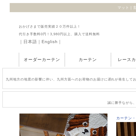
マット |
おかげさまで販売実績２０万件以上！
代引き手数料0円！3,980円以上、購入で送料無料
｜
日本語
｜
English
｜
オーダーカーテン
カーテン
レース
九州地方の地震の影響に伴い、九州方面へのお荷物のお届けに遅れが発生して
誠に勝手ながら、2
カーテン・