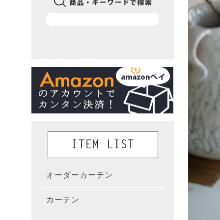
オーダーカーテン
かんた
カーテン
既製カ
カーテ