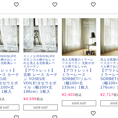
ンサイズの測り方
トイレ・ランドリー
OOH
アムコレクション
82cm（本間6畳）
のサイズ
涼感ラグ
ンサイズの選び方
IN（ムーミン）
ズで選ぶ
 タワー
ALICE
発熱ラグ
ンの形状記憶加工
UTS（ピーナッツ）
 トスカ
ープリンセス／DISNEY PRINCESS
ーテンとは？
 ja Olli（サーナヤオッリ）
O キントー
SIGNLIFE
スミノエ/DSIGNLIFE
レースカーテンとは？
ey（ディズニー）
洗える既製のミラーレ
洗える既製
ル柄がおしゃ
ボタニカル柄がおしゃ
ースカーテン 北欧のボ
ースカーテ
る北欧風レー
れな洗える北欧風レー
イル柄でおしゃれ
イル柄でお
ン
スカーテン
【アウトレット】
【アウト
トレット】
【アウトレット】
使えるプロジェクト
ミラーレース
ミラー
ース カーテ
北欧 レース カーテ
SORBET/ソルベ
SORBE
EUE
ン YOSEUE
（幅100×丈
（幅100
E/ヨセウエボ
VOILE/ヨセウエボ
 HOME（ミルクホーム）
133cm）1枚入
176cm
100×丈
イル（幅100×丈
）1枚入
198cm）1枚入
¥
2,403
¥
2,717
税込
税
¥
4,598
税込
税込
de reve
sold out!
sold
d out!
sold out!