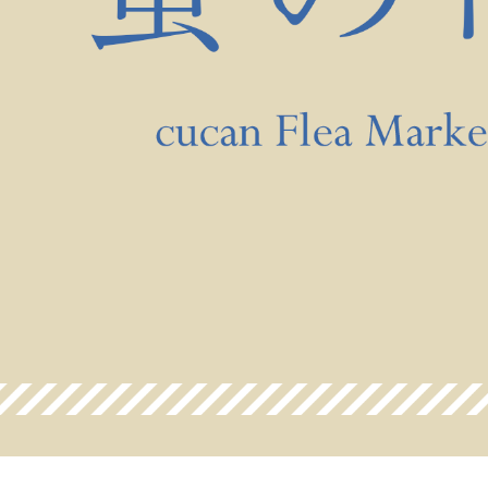
ん！オーダー注文へ
ーテン
ンサイズの測り方