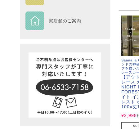
DESIGN
実店舗のご案内
Piece
NEXTH
BIG SI
Saana ja
ンドの神
フを描い
レースカ
在庫一
【アウ
レース 
NIGHT 
FOREST
イト イ
レスト 
100×丈
¥
2,998
sol