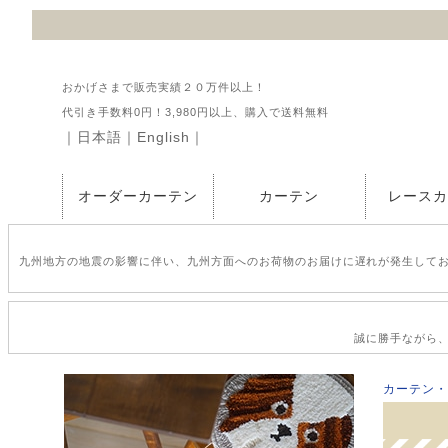
おかげさまで販売実績２０万件以上！
代引き手数料0円！3,980円以上、購入で送料無料
｜
日本語
｜
English
｜
オーダーカーテン
カーテン
レース
九州地方の地震の影響に伴い、九州方面へのお荷物のお届けに遅れが発生して
誠に勝手ながら、2
カーテン・