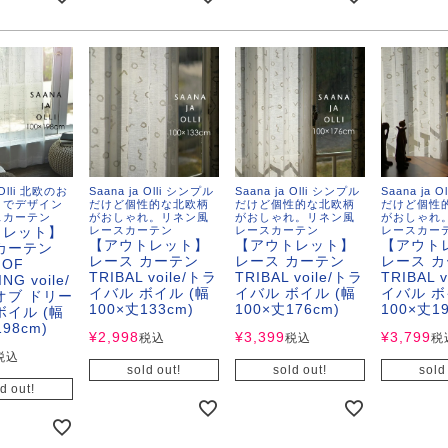
 Olli 北欧のお
Saana ja Olli シンプル
Saana ja Olli シンプル
Saana ja 
きでデザイン
だけど個性的な北欧柄
だけど個性的な北欧柄
だけど個性
スカーテン
がおしゃれ。リネン風
がおしゃれ。リネン風
がおしゃれ
トレット】
レースカーテン
レースカーテン
レースカー
【アウトレット】
【アウトレット】
【アウト
カーテン
レース カーテン
レース カーテン
レース 
 OF
TRIBAL voile/トラ
TRIBAL voile/トラ
TRIBAL 
NG voile/
イバル ボイル (幅
イバル ボイル (幅
イバル ボ
オブ ドリー
100×丈133cm)
100×丈176cm)
100×丈19
ボイル (幅
198cm)
¥
2,998
¥
3,399
¥
3,799
税込
税込
税
税込
sold out!
sold out!
sold
d out!