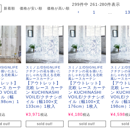
サイズで選ぶ
40cm程度
ーテン
135cm（遮光カーテン）
ン生地 無料サンプル
 LIFE
299
件中
261
-
280
件表示
新着順
価格が安い順
価格が高い順
1
…
1
ットをサイズで選ぶ
176cm（江戸間2畳）
00cm程度
機能で選ぶ
/ホットカーペット対応
178cm（遮光カーテン）
ーテン
135cm（厚地カーテン）
OME
ット
5cm
261cm（江戸間3畳）
カーペット
20cm程度
グ
サイズの選び方
200cm（遮光カーテン）
178cm（厚地カーテン）
カーテン
33cm(レースカーテン)
ーカーテン
0cm
ンマット
0cm
61cm（江戸間4.5畳）
ットのサイズの選び方
00cm程度
グ
選び方講座
200cm（厚地カーテン）
76cm(レースカーテン)
ンを機能で選ぶ
光カーテン
ョンカバー
ン
5cm
20cm
を機能で選ぶ
マット
352cm（江戸間6畳）
ットの選び方講座
50cm程度
ラグ
お手入れ方法
98cm(レースカーテン)
ーテン
ンをテイストで選ぶ
柄(厚地カーテン)
SIGNLIFE
スミノエ/DSIGNLIFE
スミノエ/DSIGNLIFE
スミノエ/DS
を描いたおし
クチナシの花を描いた
クチナシの花を描いた
クチナシの
ン収納・ラック
える北欧風レ
おしゃれな洗える北欧
おしゃれな洗える北欧
おしゃれな
パ
0cm
80cm
め加工
のお手入れ方法
352cm（江戸間8畳）
ットのお手入れ方法
50cm程度
ゲン抑制ラグ
レースカーテン
(厚地カーテン)
ン生地 無料サンプル
 LIFE
テン
風レースカーテン
風レースカーテン
風レースカ
トレット】
【アウトレット】
【アウトレット】
【アウト
ース カーテ
北欧 レース カーテ
北欧 レース カーテ
北欧 レー
バー
ン小物
タリー
20cm
40cm
デザイン一覧
O VOILE
ン KUCHINASHI
ン KUCHINASHI
ン KUCHI
91cm（本間2畳）
ットデザイン一覧
00cm（円形）
グ
ースカーテン
地調(厚地カーテン)
ンデザイン一覧
イル（幅
VOILE/クチナシボ
VOILE/クチナシボ
VOILE
198cm）1
イル（幅100×丈
イル（幅100×丈
イル（幅1
ッド
グ用品
地
133cm）1枚入
176cm）1枚入
198cm
変形サイズ
70cm
86cm（本間3畳）
50cm（円形）
ラグ
ースカーテン
柄(レースカーテン)
ーテンサイズの選び方
¥
3,971
¥
4,180
¥
4,598
税込
税込
税込
税
ンテリア特集
ルセンター
品
クターで選ぶ
／MICKEY
86cm（本間4.5畳）
00cm（円形）
め加工ラグ
地調(レースカーテン)
d out!
sold out!
sold out!
sold