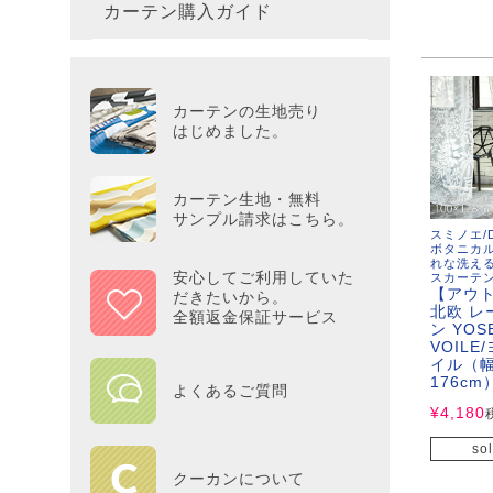
カーテン購入ガイド
カーテ
colne
革小物
バス・
プー／P
プレミ
286×3
その他
冷感・
カーテ
MOOM
シリー
Tower
アリス／
吸湿・
カーテンの生地売り
カーテ
PEAN
はじめました。
Tosca
ディズニ
遮光カ
Saana
KINT
カーテン生地・無料
サンプル請求はこちら。
スミノエ/D
ミラー
Disn
ボタニカ
れな洗え
安心してご利用していた
スカーテ
【アウ
だきたいから。
ずっと
北欧 レ
全額返金保証サービス
ン YOS
VOIL
MILK
イル（幅
176cm
よくあるご質問
¥
4,180
maison 
sol
HOME
クーカンについて