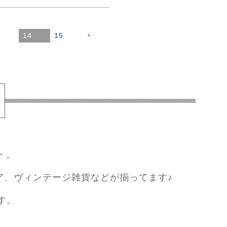
3
14
15
・。
ア、ヴィンテージ雑貨などが揃ってます♪
す。