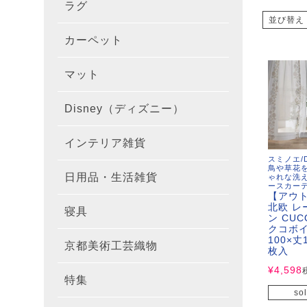
ラグ
ラグを
100×1
遮光カ
100×
カーテ
DESIGN
並び替え
カーペット
カーペ
176×
140×2
ラグを
床暖房
100×
厚地カ
100×
NEXTH
マット
玄関マ
約45×7
176×
タイル
170×2
防音ラ
ラグの
100×
100×
レース
100×1
colne
Disney（ディズニー）
オーダ
約50×8
キッチ
約45×6
261×2
カーペ
200×2
防炎ラ
ラグの
100×
100×1
カーテ
1級遮
防炎
インテリア雑貨
クッシ
カーテ
約55×8
約45×1
マット
洗える
261×
カーペ
200×2
防ダニ
ラグの
100×1
防炎カ
カーテ
花・植物
スミノエ/D
鳥や草花
日用品・生活雑貨
キッチ
ゃれな洗
スリッ
ラグ
約60×9
約45×1
滑り止
マット
352×
カーペ
220×2
アレル
ミラー
モダン柄
カーテ
DESIGN
ースカー
【アウ
北欧 レ
寝具
布団カ
キッチ
トイレ
マット
約70×1
約45×2
マット
ン CUC
191×1
カーペ
100×1
消臭ラ
遮熱レ
無地・無
colne
カーテ
クコボ
100×丈
京都美術工芸織物
風呂敷
敷きパ
リビン
布・生
枚入
雑貨
円形・
約45×2
191×2
150×1
洗える
防炎レ
花・植物
防炎
既成カ
¥
4,598
特集
北欧イ
テーブ
枕
玄関用
キャラ
ミッキー
286×2
200×2
滑り止
無地・無
sol