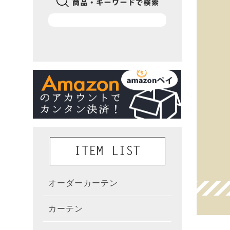
オーダーカーテン
かんた
カーテン
既製カ
カーテ