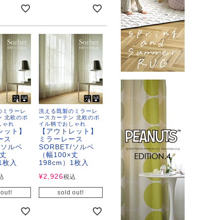
のミラーレ
洗える既製のミラーレ
ン 北欧のボ
ースカーテン 北欧のボ
しゃれ
イル柄でおしゃれ
レット】
【アウトレット】
レース
ミラーレース
T/ソルベ
SORBET/ソルベ
×丈
（幅100×丈
）1枚入
198cm）1枚入
¥
2,926
込
税込
 out!
sold out!