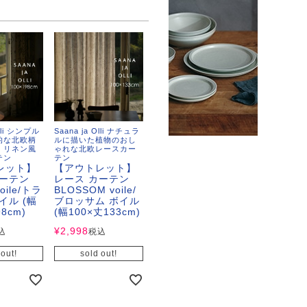
Olli シンプル
Saana ja Olli ナチュラ
的な北欧柄
ルに描いた植物のおし
。リネン風
ゃれな北欧レースカー
テン
テン
レット】
【アウトレット】
カーテン
レース カーテン
voile/トラ
BLOSSOM voile/
イル (幅
ブロッサム ボイル
8cm)
(幅100×丈133cm)
¥
2,998
込
税込
 out!
sold out!