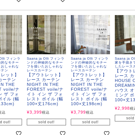
 LIFE
OME
ZE RUG
 Olli フィンラ
Saana ja Olli フィンラ
Saana ja Olli フィンラ
Saana ja 
秘的なモチー
ンドの神秘的なモチー
ンドの神秘的なモチー
家を手描き
たおしゃれな
フを描いたおしゃれな
フを描いたおしゃれな
したレース
ーテン
レースカーテン
レースカーテン
【アウト
掃アウトレット
トレット】
【アウトレット】
【アウトレット】
レース 
カーテン
レース カーテン
レース カーテン
HOUSE 
IN THE
NIGHT IN THE
NIGHT IN THE
DREAMIN
 voile/ナ
FOREST voile/ナ
FOREST voile/ナ
ハウス オ
ン ザ フォ
イト イン ザ フォ
イト イン ザ フォ
ミング ボ
ボイル (幅
レスト ボイル (幅
レスト ボイル (幅
100×丈13
133cm)
100×丈176cm)
100×丈198cm)
¥
2,998
税
¥
3,399
¥
3,799
税込
税込
税込
sold
d out!
sold out!
sold out!