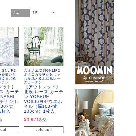
3
14
15
IGNLIFE
スミノエ/DSIGNLIFE
花を描いた
ボタニカル柄がおしゃ
洗える北欧
れな洗える北欧風レー
ーテン
スカーテン
レット】
【アウトレット】
ス カーテ
北欧 レース カーテ
NASHI
ン YOSEUE
/クチナシボ
VOILE/ヨセウエボ
00×丈
イル（幅100×丈
）1枚入
133cm）1枚入
¥
3,971
込
税込
 out!
sold out!