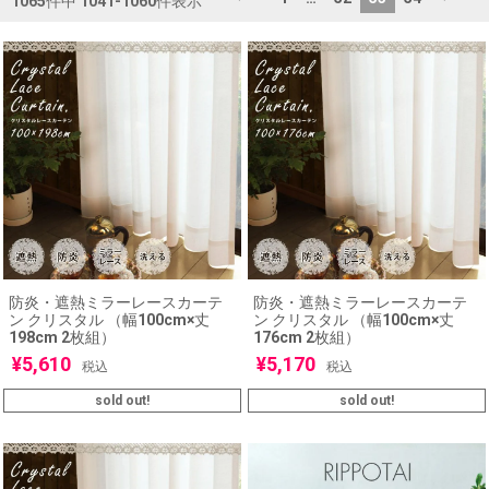
1065
件中
1041
-
1060
件表示
防炎・遮熱ミラーレースカーテ
防炎・遮熱ミラーレースカーテ
ン クリスタル （幅100cm×丈
ン クリスタル （幅100cm×丈
198cm 2枚組）
176cm 2枚組）
¥
5,610
¥
5,170
税込
税込
sold out!
sold out!