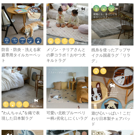
防音・防炎・洗える家
メゾン・テリアさんと
残糸を使ったアップサ
庭専用タイルカーペッ
の夢コラボ！おやつ犬
イクル国産ラグ「リラ
ト
キルトラグ
グ」
”わんちゃん”を織で表
可愛い北欧ブルーベリ
遊び心いっぱい！こだ
現した日本製ラグ
ー柄♪劣化しにくいラグ
わり日本製チェアパッ
ド