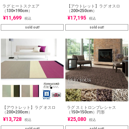
ラグ ヒートスクエア
【アウトレット】ラグ オスロ
（130×190cm）
（200×250cm）
¥
11,699
¥
17,195
税込
税込
sold out!
sold out!
【アウトレット】ラグ オスロ
ラグ スミトロンプレシャス
（200×200cm）
（150×150cm）円形
¥
13,728
¥
25,080
税込
税込
sold out!
sold out!