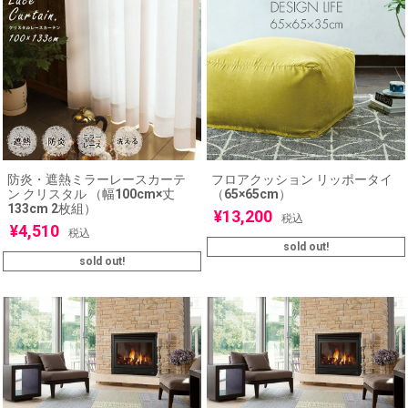
防炎・遮熱ミラーレースカーテ
フロアクッション リッポータイ
ン クリスタル （幅100cm×丈
（65×65cm）
133cm 2枚組）
¥
13,200
税込
¥
4,510
税込
sold out!
sold out!