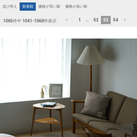
新着順
価格が安い順
価格が高い順
並び替え
1
…
52
53
54
1065
件中
1041
-
1060
件表示