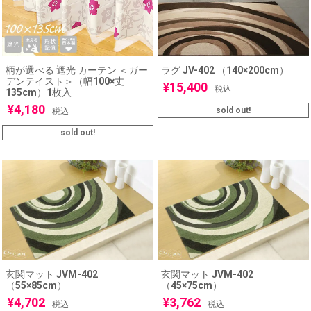
柄が選べる 遮光 カーテン ＜ガー
ラグ JV-402 （140×200cm）
デンテイスト＞（幅100×丈
¥
15,400
税込
135cm）1枚入
¥
4,180
sold out!
税込
sold out!
玄関マット JVM-402
玄関マット JVM-402
（55×85cm）
（45×75cm）
¥
4,702
¥
3,762
税込
税込