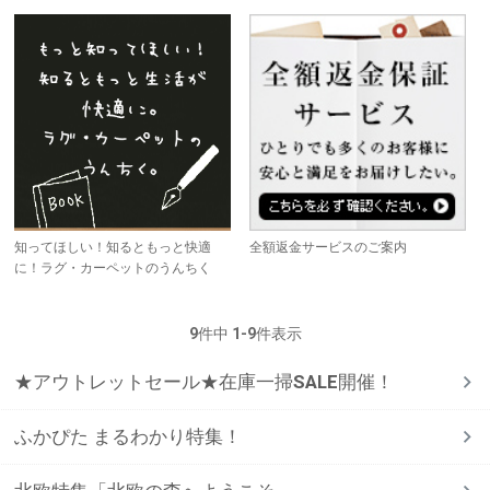
知ってほしい！知るともっと快適
全額返金サービスのご案内
に！ラグ・カーペットのうんちく
9
件中
1
-
9
件表示
★アウトレットセール★在庫一掃SALE開催！
ふかぴた まるわかり特集！