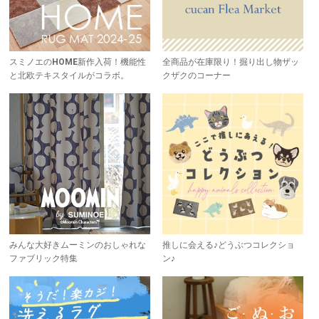
スミノエのHOME新作入荷！機能性
全商品が在庫限り！掘り出し物ザッ
と北欧テキスタイルがコラボ。
クザクのコーナー
みんな大好きムーミンのおしゃれな
推しに会える♪どうぶつコレクショ
ファブリック特集
ン♪