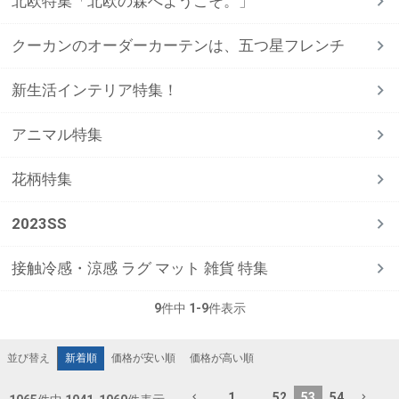
北欧特集「北欧の森へようこそ。」
クーカンのオーダーカーテンは、五つ星フレンチ
新生活インテリア特集！
アニマル特集
花柄特集
2023SS
接触冷感・涼感 ラグ マット 雑貨 特集
9
件中
1
-
9
件表示
新着順
価格が安い順
価格が高い順
並び替え
1
…
52
53
54