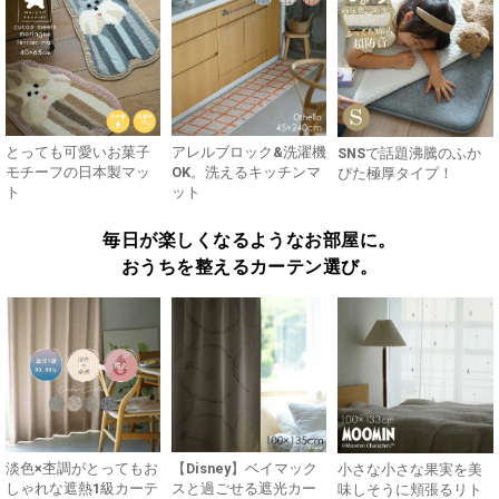
とっても可愛いお菓子
アレルブロック&洗濯機
SNSで話題沸騰のふか
モチーフの日本製マッ
OK。洗えるキッチンマ
ぴた極厚タイプ！
ト
ット
毎日が楽しくなるようなお部屋に。
おうちを整えるカーテン選び。
淡色×杢調がとってもお
【Disney】ベイマック
小さな小さな果実を美
しゃれな遮熱1級カーテ
スと過ごせる遮光カー
味しそうに頬張るリト