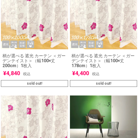
柄が選べる 遮光 カーテン ＜ガー
柄が選べる 遮光 カーテン ＜ガー
デンテイスト＞（幅100×丈
デンテイスト＞（幅100×丈
200cm）1枚入
178cm）1枚入
¥
4,840
¥
4,400
税込
税込
sold out!
sold out!