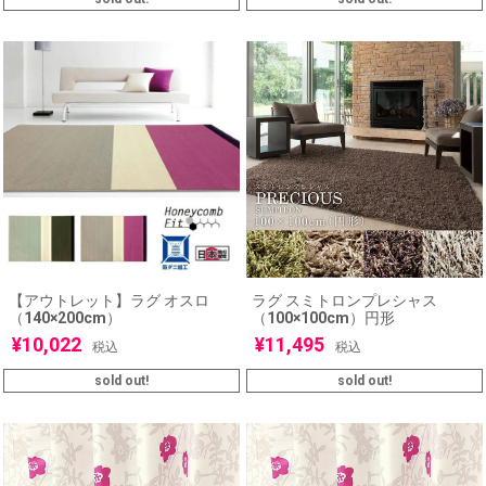
【アウトレット】ラグ オスロ
ラグ スミトロンプレシャス
（140×200cm）
（100×100cm）円形
¥
10,022
¥
11,495
税込
税込
sold out!
sold out!