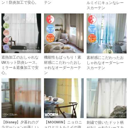
ン！防炎加工で安心。
テン
ルミイにキュンなレー
スカーテン
遮熱加工のおしゃれな
機能性もばっちり！素
素材感にこだわったお
UVカット防炎レース。
材感にこだわったおし
しゃれなオーダーレー
ミラー＆遮像加工で安
ゃれなオーダーカーテ
スカーテン
心。
ン
【Disney】夕暮れのグ
【MOOMIN】ニョロニ
刺繍で描いたドット柄
ラデーションが美しい
ョロとリトルミイの遊
がおしゃれなレースカ