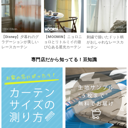
【Disney】夕暮れのグ
【MOOMIN】ニョロニ
刺繍で描いたドット柄
ラデーションが美しい
ョロとリトルミイの遊
がおしゃれなレースカ
レースカーテン
び心ある遮光カーテン
ーテン
専門店だから知ってる！豆知識