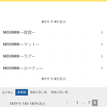
4
件中
1
-
4
件表示
MOOMIN --雑貨--
MOOMIN --マット--
MOOMIN --ラグ--
MOOMIN --カーテン--
4
件中
1
-
4
件表示
新着順
価格が安い順
価格が高い順
並び替え
1
…
7
8
147
件中
141
-
147
件表示