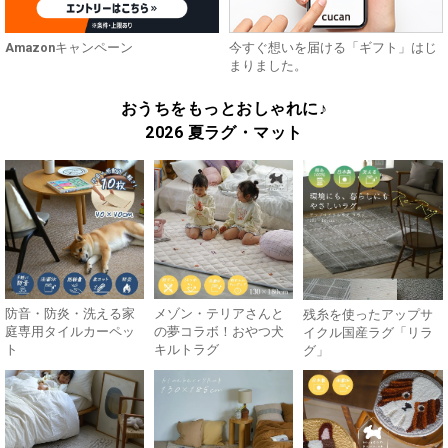
Amazonキャンペーン
今すぐ想いを届ける「ギフト」はじ
まりました。
おうちをもっとおしゃれに♪
2026 夏ラグ・マット
防音・防炎・洗える家
メゾン・テリアさんと
残糸を使ったアップサ
庭専用タイルカーペッ
の夢コラボ！おやつ犬
イクル国産ラグ「リラ
ト
キルトラグ
グ」