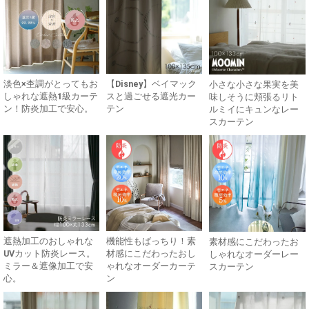
淡色×杢調がとってもお
【Disney】ベイマック
小さな小さな果実を美
しゃれな遮熱1級カーテ
スと過ごせる遮光カー
味しそうに頬張るリト
ン！防炎加工で安心。
テン
ルミイにキュンなレー
スカーテン
遮熱加工のおしゃれな
機能性もばっちり！素
素材感にこだわったお
UVカット防炎レース。
材感にこだわったおし
しゃれなオーダーレー
ミラー＆遮像加工で安
ゃれなオーダーカーテ
スカーテン
心。
ン