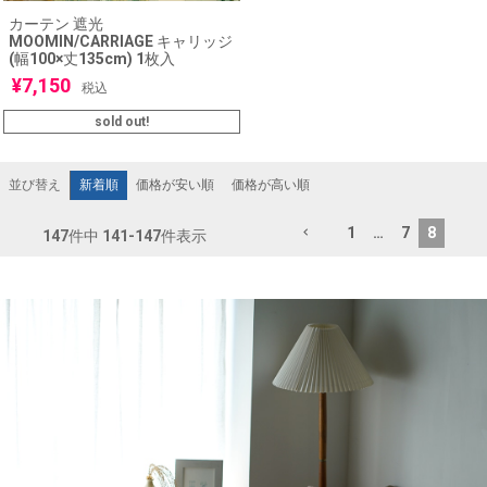
カーテン 遮光
MOOMIN/CARRIAGE キャリッジ
(幅100×丈135cm) 1枚入
¥
7,150
税込
sold out!
新着順
価格が安い順
価格が高い順
並び替え
1
…
7
8
147
件中
141
-
147
件表示