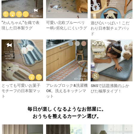
”わんちゃん”を織で表
可愛い北欧ブルーベリ
遊び心いっぱい！こだ
現した日本製ラグ
ー柄♪劣化しにくいラグ
わり日本製チェアパッ
ド
とっても可愛いお菓子
アレルブロック&洗濯機
SNSで話題沸騰のふか
モチーフの日本製マッ
OK。洗えるキッチンマ
ぴた極厚タイプ！
ト
ット
毎日が楽しくなるようなお部屋に。
おうちを整えるカーテン選び。