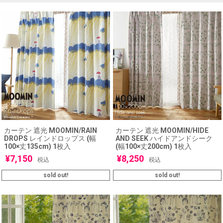
カーテン 遮光 MOOMIN/RAIN
カーテン 遮光 MOOMIN/HIDE
DROPS レインドロップス (幅
AND SEEK ハイドアンドシーク
100×丈135cm) 1枚入
(幅100×丈200cm) 1枚入
¥
7,150
¥
8,250
税込
税込
sold out!
sold out!