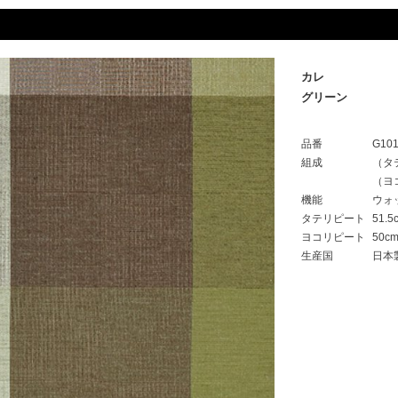
カレ
グリーン
品番
G10
組成
（タ
（ヨ
機能
ウォ
タテリピート
51.5
ヨコリピート
50c
生産国
日本