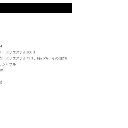
14
テ）ポリエステル100％
コ）ポリエステル73％、綿25％、その他2％
ッシャブル
cm
m
製