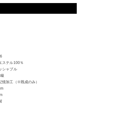
76
エステル100％
ッシャブル
3級
記憶加工（※既成のみ）
cm
cm
製