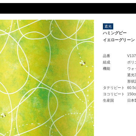
遮光
ハミングビー
イエローグリーン
品番
V13
組成
ポリ
機能
ウォ
遮光
形状
タテリピート
60.5
ヨコリピート
150
生産国
日本