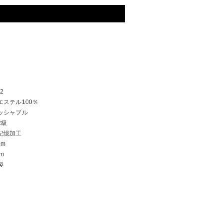
22
エステル100％
ッシャブル
2級
記憶加工
cm
cm
製