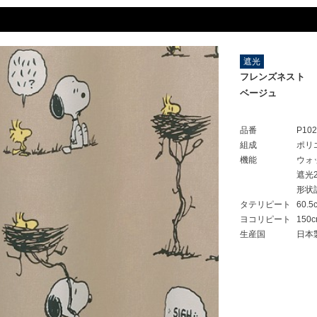
遮光
フレンズネスト
ベージュ
品番
P10
組成
ポリ
機能
ウォ
遮光
形状
タテリピート
60.5
ヨコリピート
150
生産国
日本