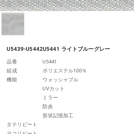
U5439-U5442
U5441 ライトブルーグレー
品番
U5441
組成
ポリエステル100％
機能
ウォッシャブル
UVカット
ミラー
防炎
形状記憶加工
タテリピート
ヨコリピート