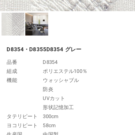
D8354・D8355
D8354 グレー
品番
D8354
組成
ポリエステル100％
機能
ウォッシャブル
防炎
UVカット
形状記憶加工
タテリピート
300cm
ヨコリピート
58cm
生産国
中国製