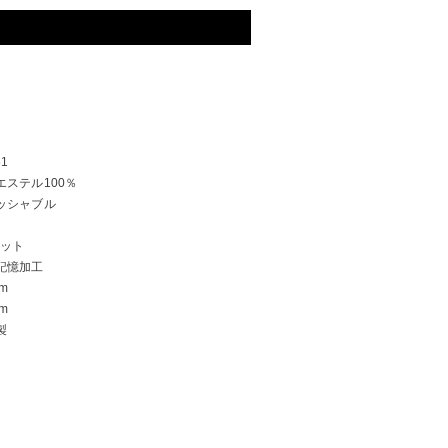
51
エステル100％
ッシャブル
カット
記憶加工
cm
cm
製