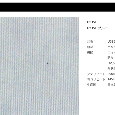
U5351
U5351 ブルー
品番
U53
組成
ポリ
機能
ウォ
防炎
UV
形状
タテリピート
295
ヨコリピート
145
生産国
日本