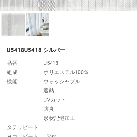
U5418
U5418 シルバー
品番
U5418
組成
ポリエステル100％
機能
ウォッシャブル
遮熱
UVカット
防炎
形状記憶加工
タテリピート
ヨコリピート
15cm