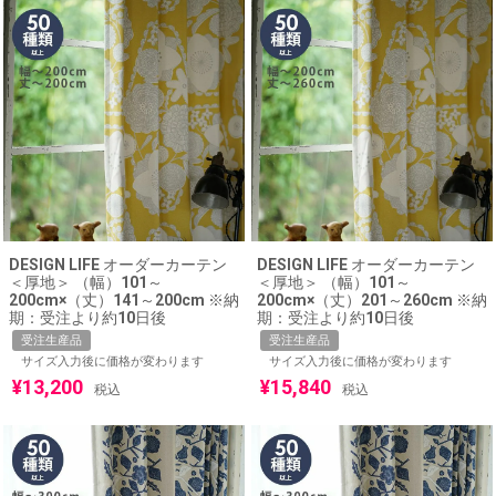
DESIGN LIFE オーダーカーテン
DESIGN LIFE オーダーカーテン
＜厚地＞ （幅）101～
＜厚地＞ （幅）101～
200cm×（丈）141～200cm ※納
200cm×（丈）201～260cm ※納
期：受注より約10日後
期：受注より約10日後
受注生産品
受注生産品
サイズ入力後に価格が変わります
サイズ入力後に価格が変わります
¥
13,200
¥
15,840
税込
税込