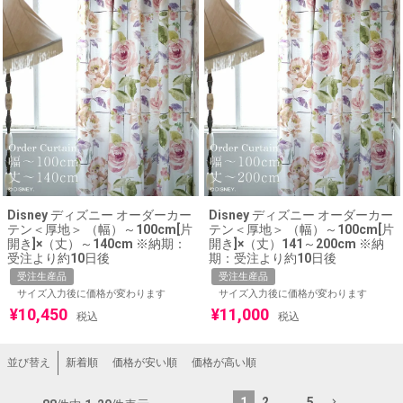
Disney ディズニー オーダーカー
Disney ディズニー オーダーカー
テン＜厚地＞ （幅）～100cm[片
テン＜厚地＞ （幅）～100cm[片
開き]×（丈）～140cm ※納期：
開き]×（丈）141～200cm ※納
受注より約10日後
期：受注より約10日後
受注生産品
受注生産品
サイズ入力後に価格が変わります
サイズ入力後に価格が変わります
¥
10,450
¥
11,000
税込
税込
新着順
価格が安い順
価格が高い順
並び替え
1
2
…
5