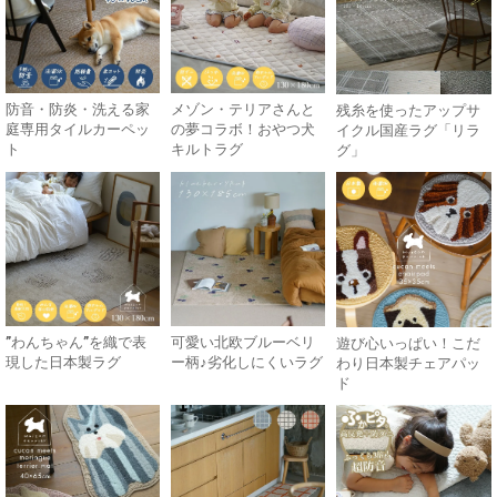
防音・防炎・洗える家
メゾン・テリアさんと
残糸を使ったアップサ
庭専用タイルカーペッ
の夢コラボ！おやつ犬
イクル国産ラグ「リラ
ト
キルトラグ
グ」
”わんちゃん”を織で表
可愛い北欧ブルーベリ
遊び心いっぱい！こだ
現した日本製ラグ
ー柄♪劣化しにくいラグ
わり日本製チェアパッ
ド