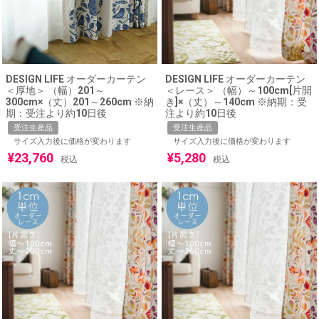
DESIGN LIFE オーダーカーテン
DESIGN LIFE オーダーカーテン
＜厚地＞ （幅）201～
＜レース＞ （幅）～100cm[片開
300cm×（丈）201～260cm ※納
き]×（丈）～140cm ※納期：受
期：受注より約10日後
注より約10日後
受注生産品
受注生産品
サイズ入力後に価格が変わります
サイズ入力後に価格が変わります
¥
23,760
¥
5,280
税込
税込