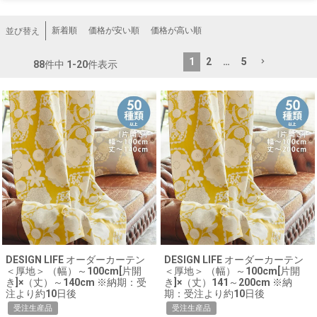
新着順
価格が安い順
価格が高い順
並び替え
1
2
…
5
88
件中
1
-
20
件表示
DESIGN LIFE オーダーカーテン
DESIGN LIFE オーダーカーテン
＜厚地＞ （幅）～100cm[片開
＜厚地＞ （幅）～100cm[片開
き]×（丈）～140cm ※納期：受
き]×（丈）141～200cm ※納
注より約10日後
期：受注より約10日後
受注生産品
受注生産品