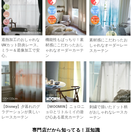
遮熱加工のおしゃれな
機能性もばっちり！素
素材感にこだわったお
UVカット防炎レース。
材感にこだわったおし
しゃれなオーダーレー
ミラー＆遮像加工で安
ゃれなオーダーカーテ
スカーテン
心。
ン
【Disney】夕暮れのグ
【MOOMIN】ニョロニ
刺繍で描いたドット柄
ラデーションが美しい
ョロとリトルミイの遊
がおしゃれなレースカ
レースカーテン
び心ある遮光カーテン
ーテン
専門店だから知ってる！豆知識