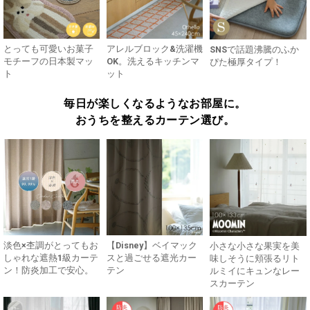
とっても可愛いお菓子
アレルブロック&洗濯機
SNSで話題沸騰のふか
モチーフの日本製マッ
OK。洗えるキッチンマ
ぴた極厚タイプ！
ト
ット
毎日が楽しくなるようなお部屋に。
おうちを整えるカーテン選び。
淡色×杢調がとってもお
【Disney】ベイマック
小さな小さな果実を美
しゃれな遮熱1級カーテ
スと過ごせる遮光カー
味しそうに頬張るリト
ン！防炎加工で安心。
テン
ルミイにキュンなレー
スカーテン