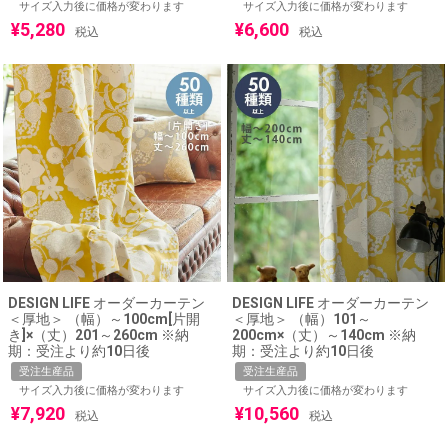
サイズ入力後に価格が変わります
サイズ入力後に価格が変わります
¥
5,280
¥
6,600
税込
税込
DESIGN LIFE オーダーカーテン
DESIGN LIFE オーダーカーテン
＜厚地＞ （幅）～100cm[片開
＜厚地＞ （幅）101～
き]×（丈）201～260cm ※納
200cm×（丈）～140cm ※納
期：受注より約10日後
期：受注より約10日後
受注生産品
受注生産品
サイズ入力後に価格が変わります
サイズ入力後に価格が変わります
¥
7,920
¥
10,560
税込
税込