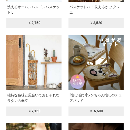
洗えるオーバルハンドルバスケッ
バスケットハイ 洗えるかご クレ
トＬ
エ
￥2,750
￥3,520
独特な色味と風合いでおしゃれな
[推し活に♪]ワンちゃん推しのチェ
ラタンの傘立
アパッド
￥7,150
￥ 6,600