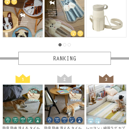
1
2
3
防音 防炎 洗える タイル
防音 防炎 洗える タイル
レーヨン・綿混ラグ カプ