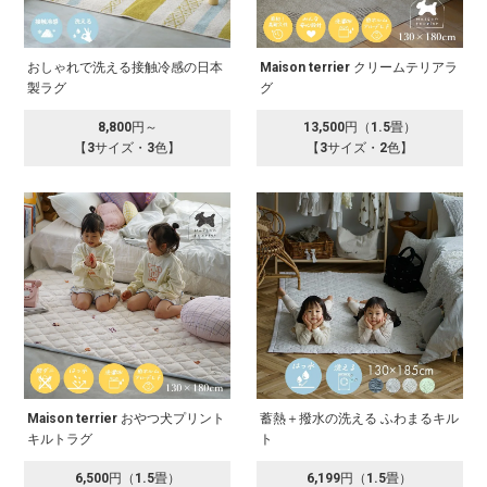
おしゃれで洗える接触冷感の日本
Maison terrier クリームテリアラ
製ラグ
グ
8,800円～
13,500円（1.5畳）
【3サイズ・3色】
【3サイズ・2色】
Maison terrier おやつ犬プリント
蓄熱＋撥水の洗える ふわまるキル
キルトラグ
ト
6,500円（1.5畳）
6,199円（1.5畳）