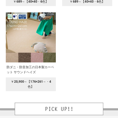
￥689～【40×40・6色】
￥689～【40×40・6色】
防ダニ・防音加工の日本製カーペ
ット サウンドヘイズ
￥20,900～【176×261～・4
色】