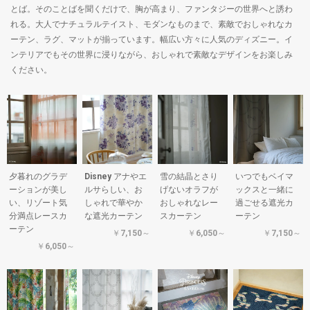
とば。そのことばを聞くだけで、胸が高まり、ファンタジーの世界へと誘わ
れる。大人でナチュラルテイスト、モダンなものまで、素敵でおしゃれなカ
ーテン、ラグ、マットが揃っています。幅広い方々に人気のディズニー。イ
ンテリアでもその世界に浸りながら、おしゃれで素敵なデザインをお楽しみ
ください。
夕暮れのグラデ
Disney アナやエ
雪の結晶とさり
いつでもベイマ
ーションが美し
ルサらしい、お
げないオラフが
ックスと一緒に
い、リゾート気
しゃれで華やか
おしゃれなレー
過ごせる遮光カ
分満点レースカ
な遮光カーテン
スカーテン
ーテン
ーテン
￥7,150～
￥6,050～
￥7,150～
￥6,050～