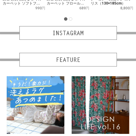
カーペット ソフトフ...
カーペット フロール...
リス（130×185cm）
円
990円
689円
8,800円