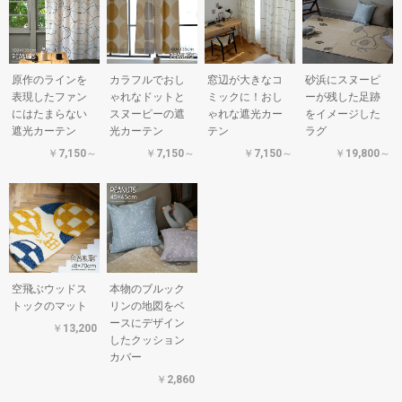
原作のラインを
カラフルでおし
窓辺が大きなコ
砂浜にスヌーピ
表現したファン
ゃれなドットと
ミックに！おし
ーが残した足跡
にはたまらない
スヌーピーの遮
ゃれな遮光カー
をイメージした
遮光カーテン
光カーテン
テン
ラグ
￥7,150～
￥7,150～
￥7,150～
￥19,800～
空飛ぶウッドス
本物のブルック
トックのマット
リンの地図をベ
ースにデザイン
￥13,200
したクッション
カバー
￥2,860