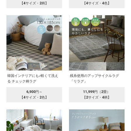
【4サイズ・2柄】
【4サイズ・4色】
韓国インテリアにも♪軽くて洗え
残糸使用のアップサイクルラグ
る チェック柄ラグ
「リラグ」
6,900円～
11,999円（2畳）
【4サイズ・2色】
【2サイズ・4柄】