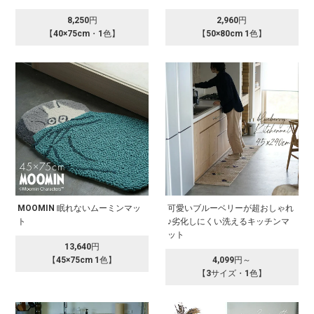
8,250円
2,960円
【40×75cm・1色】
【50×80cm 1色】
MOOMIN 眠れないムーミンマッ
可愛いブルーベリーが超おしゃれ
ト
♪劣化しにくい洗えるキッチンマ
ット
13,640円
【45×75cm 1色】
4,099円～
【3サイズ・1色】