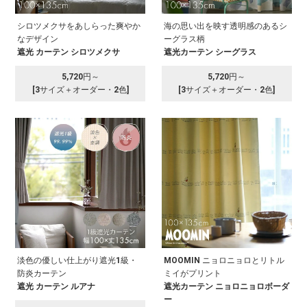
シロツメクサをあしらった爽やか
海の思い出を映す透明感のあるシ
なデザイン
ーグラス柄
遮光 カーテン シロツメクサ
遮光カーテン シーグラス
5,720円～
5,720円～
[3サイズ＋オーダー・2色]
[3サイズ＋オーダー・2色]
淡色の優しい仕上がり遮光1級・
MOOMIN ニョロニョロとリトル
防炎カーテン
ミイがプリント
遮光 カーテン ルアナ
遮光カーテン ニョロニョロボーダ
ー