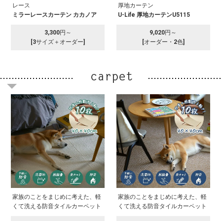
レース
厚地カーテン
ミラーレースカーテン カカノア
U-Life 厚地カーテンU5115
3,300円～
9,020円～
[3サイズ＋オーダー]
[オーダー・2色]
家族のことをまじめに考えた、軽
家族のことをまじめに考えた、軽
くて洗える防音タイルカーペット
くて洗える防音タイルカーペット