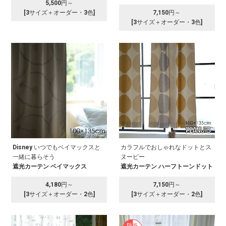
5,500円～
[3サイズ＋オーダー・3色]
7,150円～
[3サイズ＋オーダー・3色]
Disney いつでもベイマックスと
カラフルでおしゃれなドットとス
一緒に暮らそう
ヌーピー
遮光カーテン ベイマックス
遮光カーテン ハーフトーンドット
4,180円～
7,150円～
[3サイズ＋オーダー・2色]
[3サイズ＋オーダー・2色]