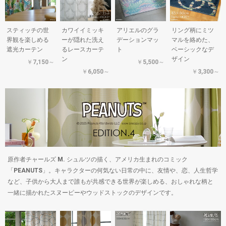
スティッチの世
カワイイミッキ
アリエルのグラ
リング柄にミツ
界観を楽しめる
ーが隠れた洗え
デーションマッ
マルを絡めた、
遮光カーテン
るレースカーテ
ト
ベーシックなデ
ン
ザイン
￥7,150～
￥5,500～
￥6,050～
￥3,300～
原作者チャールズ M. シュルツの描く、アメリカ生まれのコミック
「PEANUTS」。キャラクターの何気ない日常の中に、友情や、恋、人生哲学
など、子供から大人まで誰もが共感できる世界が楽しめる、おしゃれな柄と
一緒に描かれたスヌーピーやウッドストックのデザインです。