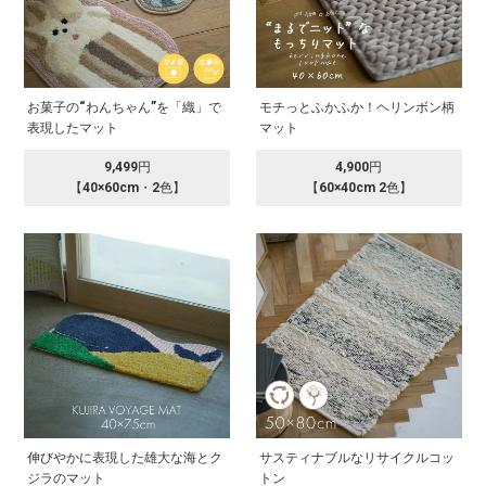
お菓子の“わんちゃん”を「織」で
モチっとふかふか！ヘリンボン柄
表現したマット
マット
9,499円
4,900円
【40×60cm・2色】
【60×40cm 2色】
伸びやかに表現した雄大な海とク
サスティナブルなリサイクルコッ
ジラのマット
トン