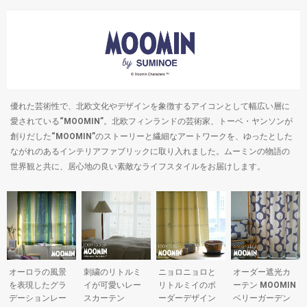
優れた芸術性で、北欧文化やデザインを象徴するアイコンとして幅広い層に
愛されている“MOOMIN”。北欧フィンランドの芸術家、トーベ・ヤンソンが
創りだした“MOOMIN”のストーリーと繊細なアートワークを、ゆったとした
ながれのあるインテリアファブリックに取り入れました。ムーミンの物語の
世界観と共に、居心地の良い素敵なライフスタイルをお届けします。
オーロラの風景
刺繍のリトルミ
ニョロニョロと
オーダー遮光カ
を表現したグラ
イが可愛いレー
リトルミイのボ
ーテン MOOMIN
デーションレー
スカーテン
ーダーデザイン
ベリーガーデン