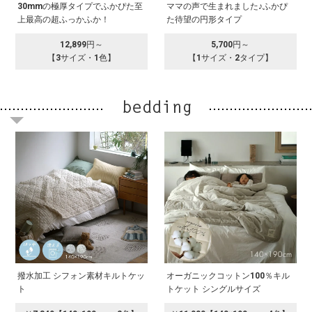
30mmの極厚タイプでふかぴた至
ママの声で生まれました♪ふかぴ
上最高の超ふっかふか！
た待望の円形タイプ
12,899円～
5,700円～
【3サイズ・1色】
【1サイズ・2タイプ】
撥水加工 シフォン素材キルトケッ
オーガニックコットン100％キル
ト
トケット シングルサイズ