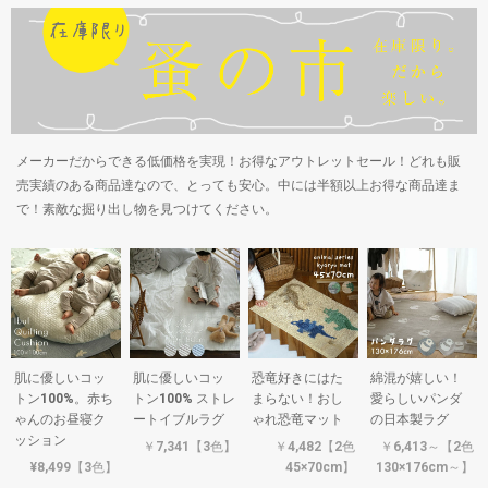
メーカーだからできる低価格を実現！お得なアウトレットセール！どれも販
売実績のある商品達なので、とっても安心。中には半額以上お得な商品達ま
で！素敵な掘り出し物を見つけてください。
肌に優しいコッ
肌に優しいコッ
恐竜好きにはた
綿混が嬉しい！
トン100%。赤ち
トン100% ストレ
まらない！おし
愛らしいパンダ
ゃんのお昼寝ク
ートイブルラグ
ゃれ恐竜マット
の日本製ラグ
ッション
￥7,341【3色】
￥4,482【2色
￥6,413～【2色
¥8,499【3色】
45×70cm】
130×176cm～】