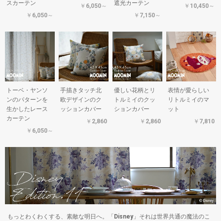
スカーテン
遮光カーテン
￥6,050～
￥10,450～
￥6,050～
￥7,150～
トーベ・ヤンソ
手描きタッチ北
優しい花柄とリ
表情が愛らしい
ンのパターンを
欧デザインのク
トルミイのクッ
リトルミイのマ
生かしたレース
ッションカバー
ションカバー
ット
カーテン
￥2,860
￥2,860
￥7,810
￥6,050～
もっとわくわくする、素敵な明日へ。「Disney」それは世界共通の魔法のこ