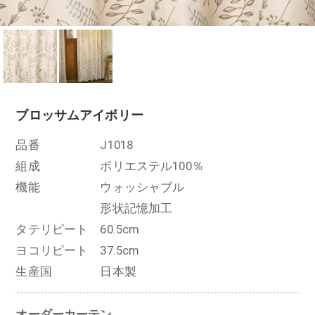
ブロッサム
アイボリー
品番
J1018
組成
ポリエステル100％
機能
ウォッシャブル
形状記憶加工
タテリピート
60.5cm
ヨコリピート
37.5cm
生産国
日本製
オーダーカーテン