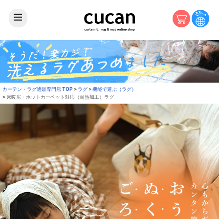
カーテン・ラグ通販専門店 TOP
ラグ
機能で選ぶ（ラグ）
床暖房・ホットカーペット対応（耐熱加工）ラグ