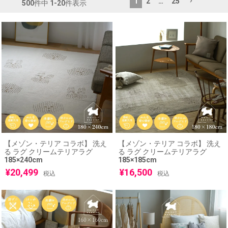
1
2
…
25
500
件中
1
-
20
件表示
【メゾン・テリア コラボ】 洗え
【メゾン・テリア コラボ】 洗え
る ラグ クリームテリアラグ
る ラグ クリームテリアラグ
185×240cm
185×185cm
¥
20,499
¥
16,500
税込
税込