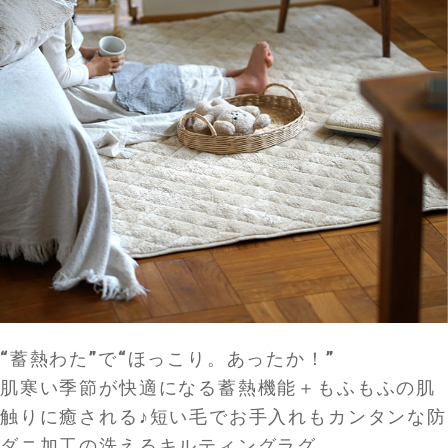
“蓄熱わた”で“ほっこり。あったか！”
肌寒い季節が快適になる蓄熱機能＋もふもふの肌
触りに癒される♪短い毛でお手入れもカンタンな防
ダニ加工の洗えるキルティングラグ。