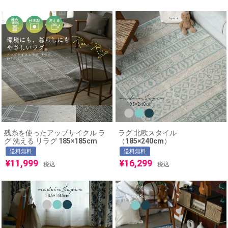
残糸を使ったアップサイクル ラ
ラグ 北欧スタイル
グ 洗える リラグ 185×185cm
（185×240cm）
送料無料
送料無料
¥
11,999
¥
16,299
税込
税込