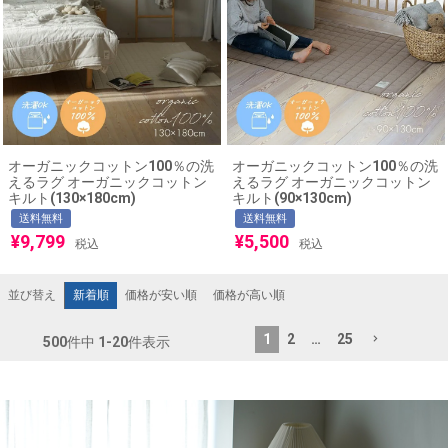
オーガニックコットン100％の洗
オーガニックコットン100％の洗
えるラグ オーガニックコットン
えるラグ オーガニックコットン
キルト(130×180cm)
キルト(90×130cm)
送料無料
送料無料
¥
9,799
¥
5,500
税込
税込
新着順
価格が安い順
価格が高い順
並び替え
1
2
…
25
500
件中
1
-
20
件表示