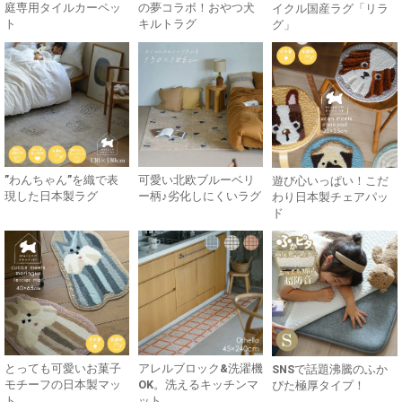
庭専用タイルカーペッ
の夢コラボ！おやつ犬
イクル国産ラグ「リラ
ト
キルトラグ
グ」
”わんちゃん”を織で表
可愛い北欧ブルーベリ
遊び心いっぱい！こだ
現した日本製ラグ
ー柄♪劣化しにくいラグ
わり日本製チェアパッ
ド
とっても可愛いお菓子
アレルブロック&洗濯機
SNSで話題沸騰のふか
モチーフの日本製マッ
OK。洗えるキッチンマ
ぴた極厚タイプ！
ト
ット