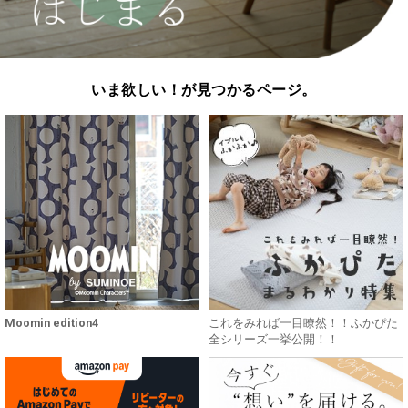
いま欲しい！が見つかるページ。
Moomin edition4
これをみれば一目瞭然！！ふかぴた
全シリーズ一挙公開！！