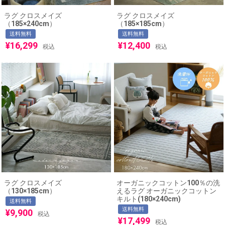
ラグ クロスメイズ
ラグ クロスメイズ
（185×240cm）
（185×185cm）
送料無料
送料無料
¥
16,299
¥
12,400
税込
税込
ラグ クロスメイズ
オーガニックコットン100％の洗
（130×185cm）
えるラグ オーガニックコットン
キルト(180×240cm)
送料無料
送料無料
¥
9,900
税込
¥
17,499
税込