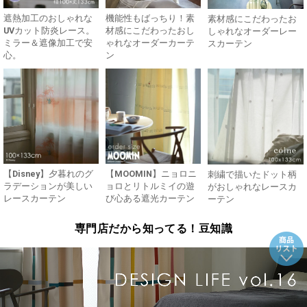
遮熱加工のおしゃれな
機能性もばっちり！素
素材感にこだわったお
UVカット防炎レース。
材感にこだわったおし
しゃれなオーダーレー
ミラー＆遮像加工で安
ゃれなオーダーカーテ
スカーテン
心。
ン
【Disney】夕暮れのグ
【MOOMIN】ニョロニ
刺繍で描いたドット柄
ラデーションが美しい
ョロとリトルミイの遊
がおしゃれなレースカ
レースカーテン
び心ある遮光カーテン
ーテン
専門店だから知ってる！豆知識