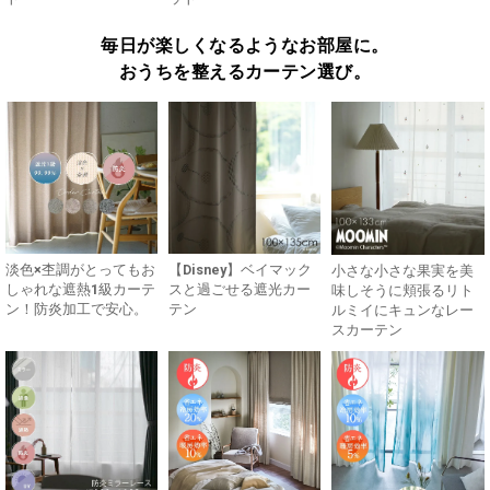
毎日が楽しくなるようなお部屋に。
おうちを整えるカーテン選び。
淡色×杢調がとってもお
【Disney】ベイマック
小さな小さな果実を美
しゃれな遮熱1級カーテ
スと過ごせる遮光カー
味しそうに頬張るリト
ン！防炎加工で安心。
テン
ルミイにキュンなレー
スカーテン