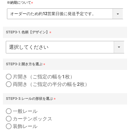
※納期について
(
必
須
)
STEP3-1.色柄【デザイン】
(
必
須
)
STEP3-2.開き方を選ぶ
(
片開き（ご指定の幅を1枚）
必
須
両開き（ご指定の半分の幅を2枚）
)
STEP3-3.レールの形状を選ぶ
(
一般レール
必
須
カーテンボックス
)
装飾レール