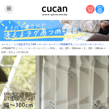
カーテン・ラグ通販専門店 TOP
オーダーカーテン
PEANUTSシリーズのオーダーカーテン
PEANUTS ピーナッツ オーダーカーテン＜厚地＞ （幅）201～300cm×（丈）201～260cm ※
納期：受注より約10日後