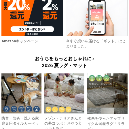
Amazonキャンペーン
今すぐ想いを届ける「ギフト」はじ
まりました。
おうちをもっとおしゃれに♪
2026 夏ラグ・マット
防音・防炎・洗える家
メゾン・テリアさんと
残糸を使ったアップサ
庭専用タイルカーペッ
の夢コラボ！おやつ犬
イクル国産ラグ「リラ
ト
キルトラグ
グ」