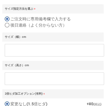
サイズ指定方法を選ぶ
(
ご注文時に専用備考欄で入力する
必
須
後日連絡（よく分からない方）
)
サイズ（幅）cm
サイズ（高さ）cm
2倍ヒダ加工オプション(有料)
(
変更なし(1.5倍ヒダ)
+
¥
0
必
税込