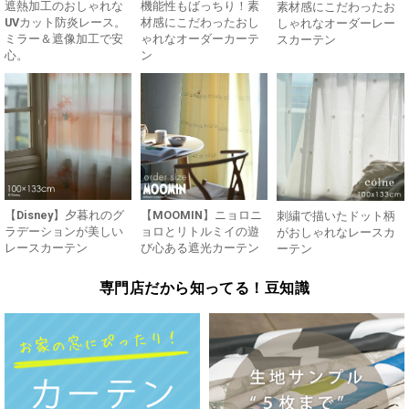
遮熱加工のおしゃれな
機能性もばっちり！素
素材感にこだわったお
UVカット防炎レース。
材感にこだわったおし
しゃれなオーダーレー
ミラー＆遮像加工で安
ゃれなオーダーカーテ
スカーテン
心。
ン
【Disney】夕暮れのグ
【MOOMIN】ニョロニ
刺繍で描いたドット柄
ラデーションが美しい
ョロとリトルミイの遊
がおしゃれなレースカ
レースカーテン
び心ある遮光カーテン
ーテン
専門店だから知ってる！豆知識