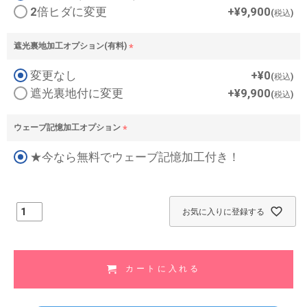
須
2倍ヒダに変更
+
¥
9,900
税込
)
遮光裏地加工オプション(有料)
(
変更なし
+
¥
0
必
税込
須
遮光裏地付に変更
+
¥
9,900
税込
)
ウェーブ記憶加工オプション
(
★今なら無料でウェーブ記憶加工付き！
必
須
)
お気に入りに登録する
カートに入れる