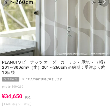
PEANUTS ピーナッツ オーダーカーテン＜厚地＞ （幅）
201～300cm×（丈）201～260cm ※納期：受注より約
10日後
受注生産品
サイズ入力後に価格が変わります
pnodr-300-260
¥
34,650
税込
[ +
630
ポイント還元 ]