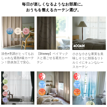
毎日が楽しくなるようなお部屋に。
おうちを整えるカーテン選び。
淡色×杢調がとってもお
【Disney】ベイマック
小さな小さな果実を美
しゃれな遮熱1級カーテ
スと過ごせる遮光カー
味しそうに頬張るリト
ン！防炎加工で安心。
テン
ルミイにキュンなレー
スカーテン