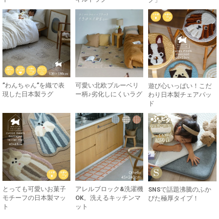
”わんちゃん”を織で表
可愛い北欧ブルーベリ
遊び心いっぱい！こだ
現した日本製ラグ
ー柄♪劣化しにくいラグ
わり日本製チェアパッ
ド
とっても可愛いお菓子
アレルブロック&洗濯機
SNSで話題沸騰のふか
モチーフの日本製マッ
OK。洗えるキッチンマ
ぴた極厚タイプ！
ト
ット