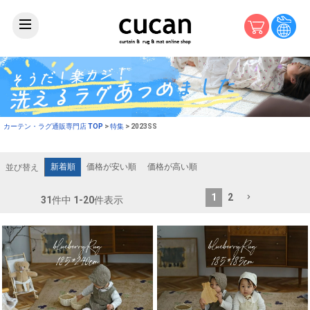
カーテン・ラグ通販専門店 TOP
特集
2023SS
新着順
価格が安い順
価格が高い順
並び替え
1
2
31
件中
1
-
20
件表示