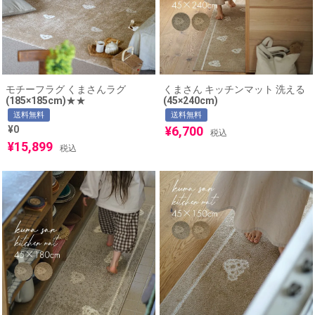
モチーフラグ くまさんラグ
くまさん キッチンマット 洗える
(185×185cm)★★
(45×240cm)
送料無料
送料無料
¥
0
¥
6,700
税込
¥
15,899
税込