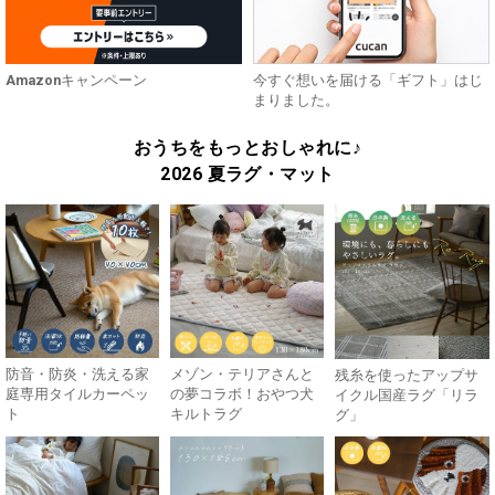
Amazonキャンペーン
今すぐ想いを届ける「ギフト」はじ
まりました。
おうちをもっとおしゃれに♪
2026 夏ラグ・マット
防音・防炎・洗える家
メゾン・テリアさんと
残糸を使ったアップサ
庭専用タイルカーペッ
の夢コラボ！おやつ犬
イクル国産ラグ「リラ
ト
キルトラグ
グ」