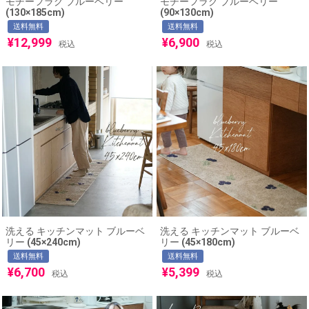
モチーフラグ ブルーベリー
モチーフラグ ブルーベリー
(130×185cm)
(90×130cm)
送料無料
送料無料
¥
12,999
¥
6,900
税込
税込
洗える キッチンマット ブルーベ
洗える キッチンマット ブルーベ
リー (45×240cm)
リー (45×180cm)
送料無料
送料無料
¥
6,700
¥
5,399
税込
税込