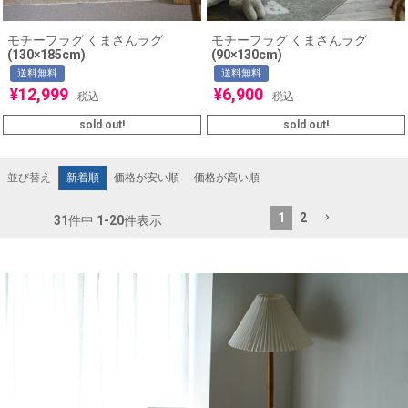
モチーフラグ くまさんラグ
モチーフラグ くまさんラグ
(130×185cm)
(90×130cm)
送料無料
送料無料
¥
12,999
¥
6,900
税込
税込
sold out!
sold out!
新着順
価格が安い順
価格が高い順
並び替え
1
2
31
件中
1
-
20
件表示