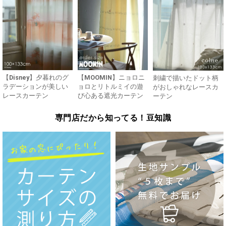
【Disney】夕暮れのグ
【MOOMIN】ニョロニ
刺繍で描いたドット柄
ラデーションが美しい
ョロとリトルミイの遊
がおしゃれなレースカ
レースカーテン
び心ある遮光カーテン
ーテン
専門店だから知ってる！豆知識