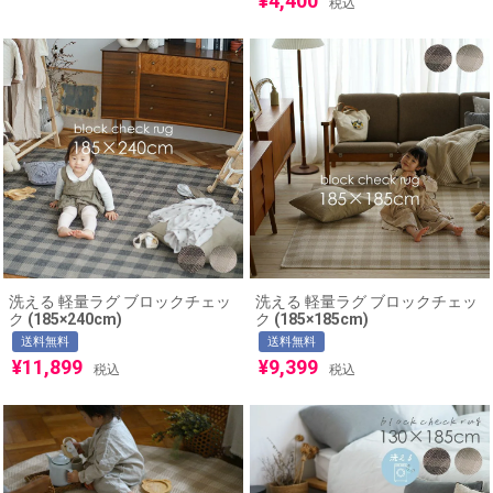
¥
4,400
税込
洗える 軽量ラグ ブロックチェッ
洗える 軽量ラグ ブロックチェッ
ク (185×240cm)
ク (185×185cm)
送料無料
送料無料
¥
11,899
¥
9,399
税込
税込