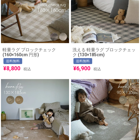
軽量ラグ ブロックチェック
洗える 軽量ラグ ブロックチェッ
(160×160cm 円形)
ク (130×185cm)
送料無料
送料無料
¥
8,800
¥
6,900
税込
税込