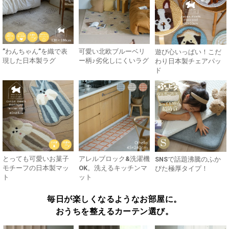
”わんちゃん”を織で表
可愛い北欧ブルーベリ
遊び心いっぱい！こだ
現した日本製ラグ
ー柄♪劣化しにくいラグ
わり日本製チェアパッ
ド
とっても可愛いお菓子
アレルブロック&洗濯機
SNSで話題沸騰のふか
モチーフの日本製マッ
OK。洗えるキッチンマ
ぴた極厚タイプ！
ト
ット
毎日が楽しくなるようなお部屋に。
おうちを整えるカーテン選び。