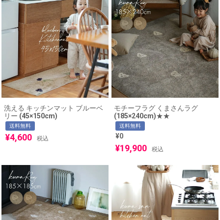
洗える キッチンマット ブルーベ
モチーフラグ くまさんラグ
リー (45×150cm)
(185×240cm)★★
送料無料
送料無料
¥
4,600
¥
0
税込
¥
19,900
税込