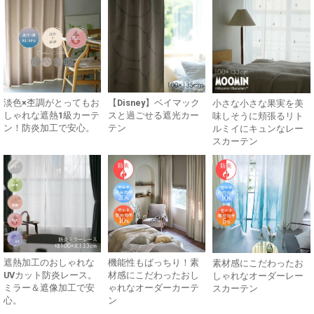
淡色×杢調がとってもお
【Disney】ベイマック
小さな小さな果実を美
しゃれな遮熱1級カーテ
スと過ごせる遮光カー
味しそうに頬張るリト
ン！防炎加工で安心。
テン
ルミイにキュンなレー
スカーテン
遮熱加工のおしゃれな
機能性もばっちり！素
素材感にこだわったお
UVカット防炎レース。
材感にこだわったおし
しゃれなオーダーレー
ミラー＆遮像加工で安
ゃれなオーダーカーテ
スカーテン
心。
ン