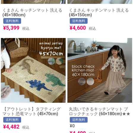
くまさん キッチンマット 洗える
くまさん キッチンマット 洗える
(45×180cm)
(45×150cm)
送料無料
送料無料
¥
5,399
¥
4,600
税込
税込
【アウトレット】タフティング
丸洗いできるキッチンマット ブ
マット 恐竜マット (45×70cm)
ロックチェック (60×180cm)★★
送料無料
送料無料
¥
4,482
¥
0
税込