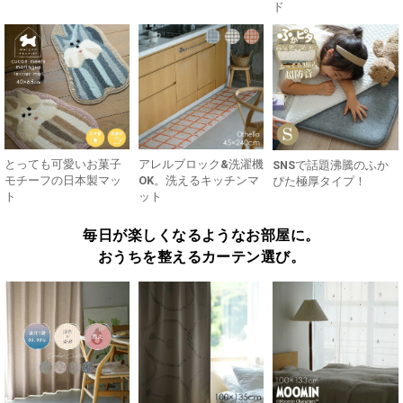
ド
とっても可愛いお菓子
アレルブロック&洗濯機
SNSで話題沸騰のふか
モチーフの日本製マッ
OK。洗えるキッチンマ
ぴた極厚タイプ！
ト
ット
毎日が楽しくなるようなお部屋に。
おうちを整えるカーテン選び。