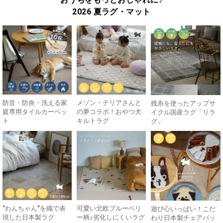
2026 夏ラグ・マット
防音・防炎・洗える家
メゾン・テリアさんと
残糸を使ったアップサ
庭専用タイルカーペッ
の夢コラボ！おやつ犬
イクル国産ラグ「リラ
ト
キルトラグ
グ」
”わんちゃん”を織で表
可愛い北欧ブルーベリ
遊び心いっぱい！こだ
現した日本製ラグ
ー柄♪劣化しにくいラグ
わり日本製チェアパッ