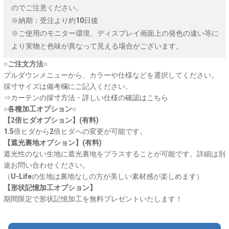
のでご注意ください。
※納期：受注より約10日後
※ご使用のモニター環境、ディスプレイ画面上の発色の違い等に
より実物と色味が異なって見える場合がございます。
○ご注文方法○
プルダウンメニューから、カラーや仕様などを選択してください。
採寸サイズは備考欄にご記入ください。
⇒
カーテンの採寸方法・詳しい仕様の確認はこちら
○各種加工オプション○
【2倍ヒダオプション】(有料)
1.5倍ヒダから2倍ヒダへの変更が可能です。
【遮光裏地オプション】(有料)
遮光性のない生地に遮光裏地をプラスすることが可能です。詳細は別
途お問い合わせください。
（U-Lifeの生地は裏地なしの方が美しい素材感が楽しめます）
【形状記憶加工オプション】
期間限定で形状記憶加工を無料プレゼントいたします！