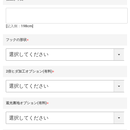
(
必
須
)
[記入例：198cm]
フックの形状
(
必
須
)
2倍ヒダ加工オプション(有料)
(
必
須
)
遮光裏地オプション(有料)
(
必
須
)