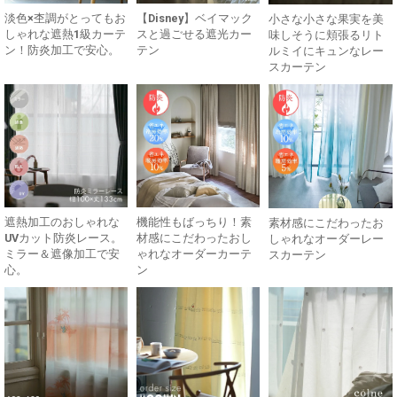
淡色×杢調がとってもお
【Disney】ベイマック
小さな小さな果実を美
しゃれな遮熱1級カーテ
スと過ごせる遮光カー
味しそうに頬張るリト
ン！防炎加工で安心。
テン
ルミイにキュンなレー
スカーテン
遮熱加工のおしゃれな
機能性もばっちり！素
素材感にこだわったお
UVカット防炎レース。
材感にこだわったおし
しゃれなオーダーレー
ミラー＆遮像加工で安
ゃれなオーダーカーテ
スカーテン
心。
ン