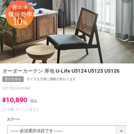
オーダーカーテン 厚地 U-Life U5124 U5125 U5126
受注生産品
サイズ入力後に価格が変わります
32175213-order
¥
10,890
税込
[ +
198
ポイント還元 ]
カラー
(
必