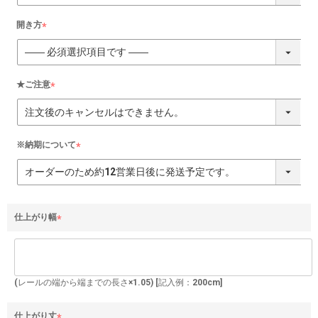
須
)
開き方
(
必
須
)
★ご注意
(
必
須
)
※納期について
(
必
須
)
仕上がり幅
(
必
須
)
(レールの端から端までの長さ×1.05) [記入例：200cm]
仕上がり丈