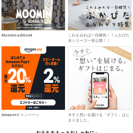
Moomin edition4
これをみれば一目瞭然！！ふかぴた
全シリーズ一挙公開！！
Amazonキャンペーン
今すぐ想いを届ける「ギフト」はじ
まりました。
おうちをもっとおしゃれに♪