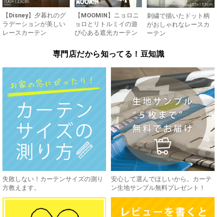
【Disney】夕暮れのグ
【MOOMIN】ニョロニ
刺繍で描いたドット柄
ラデーションが美しい
ョロとリトルミイの遊
がおしゃれなレースカ
レースカーテン
び心ある遮光カーテン
ーテン
専門店だから知ってる！豆知識
失敗しない！カーテンサイズの測り
安心して選んでほしいから。カーテ
方教えます。
ン生地サンプル無料プレゼント！