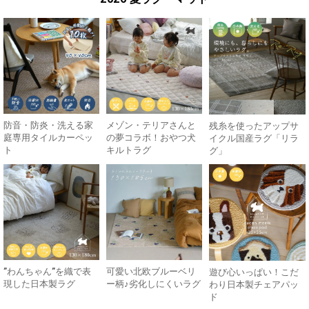
防音・防炎・洗える家
メゾン・テリアさんと
残糸を使ったアップサ
庭専用タイルカーペッ
の夢コラボ！おやつ犬
イクル国産ラグ「リラ
ト
キルトラグ
グ」
”わんちゃん”を織で表
可愛い北欧ブルーベリ
遊び心いっぱい！こだ
現した日本製ラグ
ー柄♪劣化しにくいラグ
わり日本製チェアパッ
ド