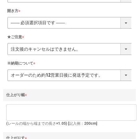
須
)
開き方
(
必
須
)
★ご注意
(
必
須
)
※納期について
(
必
須
)
仕上がり幅
(
必
須
)
(レールの端から端までの長さ×1.05) [記入例：200cm]
仕上がり丈