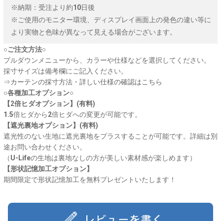
※納期：受注より約10日後
※ご使用のモニター環境、ディスプレイ画面上の発色の違い等に
より実物と色味が異なって見える場合がございます。
○ご注文方法○
プルダウンメニューから、カラーや仕様などを選択してください。
採寸サイズは備考欄にご記入ください。
⇒
カーテンの採寸方法・詳しい仕様の確認はこちら
○各種加工オプション○
【2倍ヒダオプション】(有料)
1.5倍ヒダから2倍ヒダへの変更が可能です。
【遮光裏地オプション】(有料)
遮光性のない生地に遮光裏地をプラスすることが可能です。詳細は別
途お問い合わせください。
（U-Lifeの生地は裏地なしの方が美しい素材感が楽しめます）
【形状記憶加工オプション】
期間限定で形状記憶加工を無料プレゼントいたします！