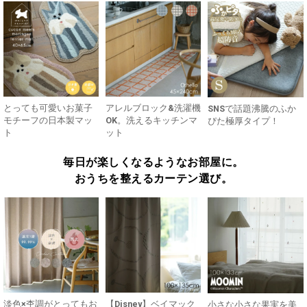
とっても可愛いお菓子
アレルブロック&洗濯機
SNSで話題沸騰のふか
モチーフの日本製マッ
OK。洗えるキッチンマ
ぴた極厚タイプ！
ト
ット
毎日が楽しくなるようなお部屋に。
おうちを整えるカーテン選び。
淡色×杢調がとってもお
【Disney】ベイマック
小さな小さな果実を美