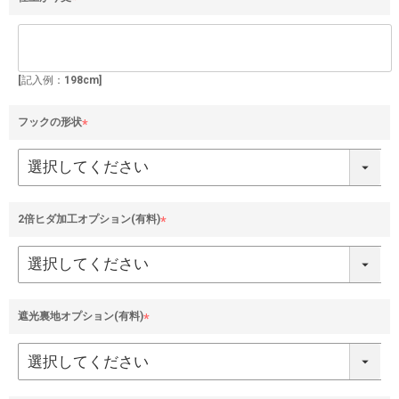
(
必
須
)
[記入例：198cm]
フックの形状
(
必
須
)
2倍ヒダ加工オプション(有料)
(
必
須
)
遮光裏地オプション(有料)
(
必
須
)