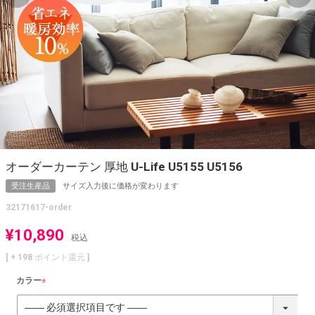
オーダーカーテン 厚地 U-Life U5155 U5156
受注生産品
サイズ入力後に価格が変わります
32171617-order
¥
10,890
税込
[ +
198
ポイント還元 ]
カラー
(
必