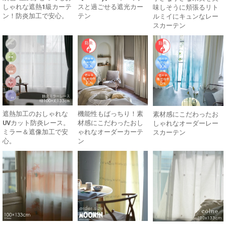
しゃれな遮熱1級カーテ
スと過ごせる遮光カー
味しそうに頬張るリト
ン！防炎加工で安心。
テン
ルミイにキュンなレー
スカーテン
遮熱加工のおしゃれな
機能性もばっちり！素
素材感にこだわったお
UVカット防炎レース。
材感にこだわったおし
しゃれなオーダーレー
ミラー＆遮像加工で安
ゃれなオーダーカーテ
スカーテン
心。
ン