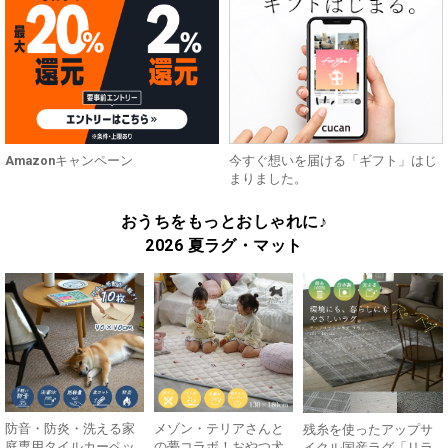
Amazonキャンペーン
今すぐ想いを届ける「ギフト」はじ
まりました。
おうちをもっとおしゃれに♪
2026 夏ラグ・マット
防音・防炎・洗える家
メゾン・テリアさんと
残糸を使ったアップサ
庭専用タイルカーペッ
の夢コラボ！おやつ犬
イクル国産ラグ「リラ