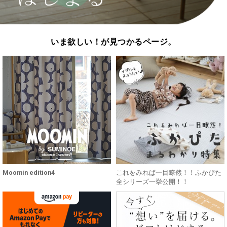
いま欲しい！が見つかるページ。
Moomin edition4
これをみれば一目瞭然！！ふかぴた
全シリーズ一挙公開！！