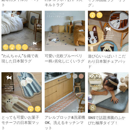
ト
キルトラグ
グ」
”わんちゃん”を織で表
可愛い北欧ブルーベリ
遊び心いっぱい！こだ
現した日本製ラグ
ー柄♪劣化しにくいラグ
わり日本製チェアパッ
ド
とっても可愛いお菓子
アレルブロック&洗濯機
SNSで話題沸騰のふか
モチーフの日本製マッ
OK。洗えるキッチンマ
ぴた極厚タイプ！
ト
ット