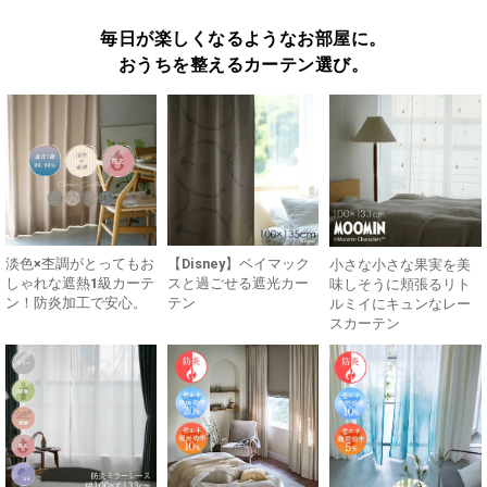
毎日が楽しくなるようなお部屋に。
おうちを整えるカーテン選び。
淡色×杢調がとってもお
【Disney】ベイマック
小さな小さな果実を美
しゃれな遮熱1級カーテ
スと過ごせる遮光カー
味しそうに頬張るリト
ン！防炎加工で安心。
テン
ルミイにキュンなレー
スカーテン