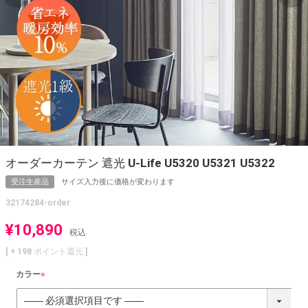
オーダーカーテン 遮光 U-Life U5320 U5321 U5322
受注生産品
サイズ入力後に価格が変わります
32174284-order
¥
10,890
税込
[ +
198
ポイント還元 ]
カラー
(
必