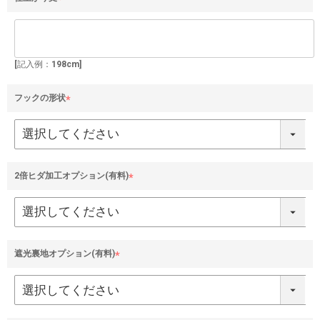
(
必
須
)
[記入例：198cm]
フックの形状
(
必
須
)
2倍ヒダ加工オプション(有料)
(
必
須
)
遮光裏地オプション(有料)
(
必
須
)