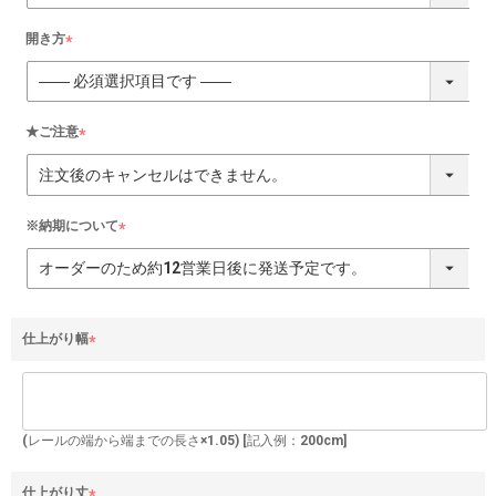
須
)
開き方
(
必
須
)
★ご注意
(
必
須
)
※納期について
(
必
須
)
仕上がり幅
(
必
須
)
(レールの端から端までの長さ×1.05) [記入例：200cm]
仕上がり丈