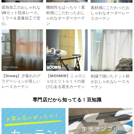
遮熱加工のおしゃれな
機能性もばっちり！素
素材感にこだわったお
UVカット防炎レース。
材感にこだわったおし
しゃれなオーダーレー
ミラー＆遮像加工で安
ゃれなオーダーカーテ
スカーテン
心。
ン
【Disney】夕暮れのグ
【MOOMIN】ニョロニ
刺繍で描いたドット柄
ラデーションが美しい
ョロとリトルミイの遊
がおしゃれなレースカ
レースカーテン
び心ある遮光カーテン
ーテン
専門店だから知ってる！豆知識