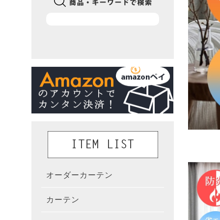
オーダーカーテン
かんた
カーテン
既製カ
カーテ