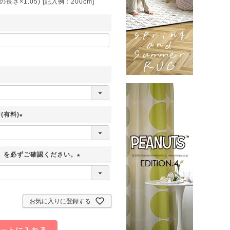
さ×1.05) [記入例：200cm]
(有料)
(
必
】を必ずご確認ください。
須
)
(
必
須
お気に入りに登録する
)