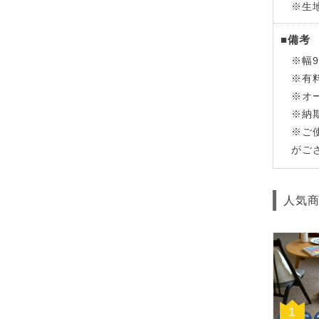
※生
■備考
※幅
※有
※オ
※納
※ご
がご
人気
1