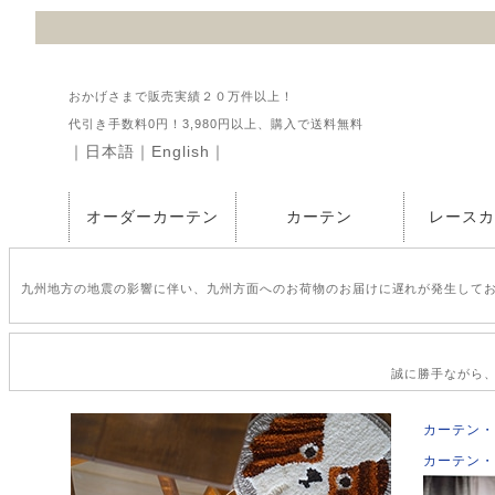
おかげさまで販売実績２０万件以上！
代引き手数料0円！3,980円以上、購入で送料無料
｜
日本語
｜
English
｜
オーダーカーテン
カーテン
レース
九州地方の地震の影響に伴い、九州方面へのお荷物のお届けに遅れが発生して
誠に勝手ながら、2
カーテン・
カーテン・