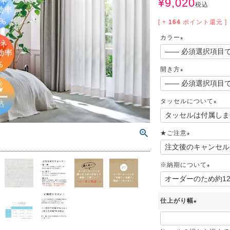
¥
9,020
サイズで選ぶ
40cm程度
税込
ーテン
135cm（遮光カーテン）
ン生地 無料サンプル
 LIFE
[ +
164
ポイント還元 ]
ットをサイズで選ぶ
176cm（江戸間2畳）
00cm程度
機能で選ぶ
/ホットカーペット対応
178cm（遮光カーテン）
ーテン
135cm（厚地カーテン）
OME
カラー
(
ット
5cm
261cm（江戸間3畳）
カーペット
20cm程度
グ
サイズの選び方
200cm（遮光カーテン）
178cm（厚地カーテン）
カーテン
33cm(レースカーテン)
必
開き方
須
ーカーテン
0cm
ンマット
0cm
61cm（江戸間4.5畳）
ットのサイズの選び方
(
00cm程度
グ
選び方講座
200cm（厚地カーテン）
76cm(レースカーテン)
ンを機能で選ぶ
光カーテン
)
必
タッセルについて
ョンカバー
ン
5cm
20cm
を機能で選ぶ
マット
須
352cm（江戸間6畳）
ットの選び方講座
50cm程度
ラグ
お手入れ方法
98cm(レースカーテン)
ーテン
ンをテイストで選ぶ
柄(厚地カーテン)
(
)
必
ン収納・ラック
★ご注意
パ
0cm
80cm
め加工
のお手入れ方法
352cm（江戸間8畳）
ットのお手入れ方法
50cm程度
ゲン抑制ラグ
レースカーテン
(厚地カーテン)
ン生地 無料サンプル
 LIFE
須
(
)
バー
ン小物
タリー
必
20cm
40cm
デザイン一覧
91cm（本間2畳）
ットデザイン一覧
00cm（円形）
グ
※納期について
ースカーテン
地調(厚地カーテン)
ンデザイン一覧
須
(
ッド
グ用品
)
地
変形サイズ
70cm
86cm（本間3畳）
50cm（円形）
ラグ
ースカーテン
柄(レースカーテン)
ーテンサイズの選び方
必
仕上がり幅
須
ンテリア特集
ルセンター
品
クターで選ぶ
／MICKEY
(
86cm（本間4.5畳）
00cm（円形）
め加工ラグ
)
地調(レースカーテン)
必