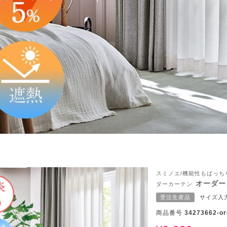
スミノエ/機能性もばっ
ん！オーダー注文へ
オーダーカ
ダーカーテン
受注生産品
サイズ入
ーテン
ンサイズの測り方
商品番号
34273662-or