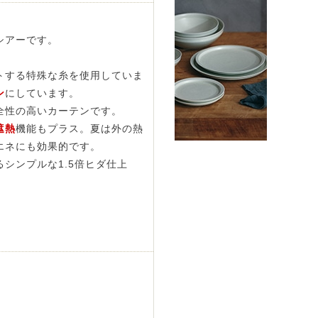
シアーです。
トする特殊な糸を使用していま
ン
にしています。
全性の高いカーテンです。
遮熱
機能もプラス。夏は外の熱
エネにも効果的です。
シンプルな1.5倍ヒダ仕上