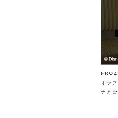
FRO
オラフ
ナと雪