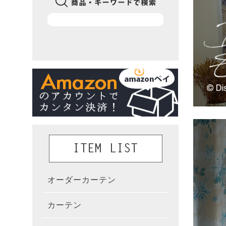
オーダーカーテン
かんた
カーテン
既製カ
カーテ