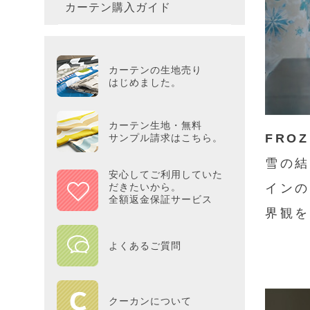
カーテン購入ガイド
カーテ
colne
革小物
バス・
プー／P
プレミ
286×3
その他
冷感・
カーテ
MOOM
シリー
Tower
アリス／
吸湿・
カーテンの生地売り
カーテ
PEAN
はじめました。
Tosca
ディズニ
遮光カ
Saana
KINT
カーテン生地・無料
FRO
サンプル請求はこちら。
ミラー
Disn
雪の結
安心してご利用していた
だきたいから。
インの
ずっと
全額返金保証サービス
界観を
MILK
よくあるご質問
maison 
HOME
クーカンについて