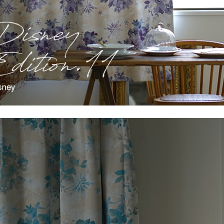
ん！オーダー注文へ
ーテン
ンサイズの測り方