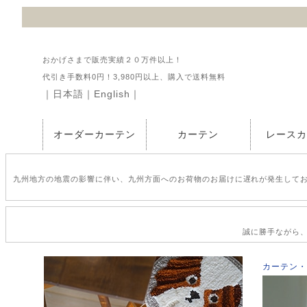
おかげさまで販売実績２０万件以上！
代引き手数料0円！3,980円以上、購入で送料無料
｜
日本語
｜
English
｜
オーダーカーテン
カーテン
レース
九州地方の地震の影響に伴い、九州方面へのお荷物のお届けに遅れが発生して
誠に勝手ながら、2
カーテン・