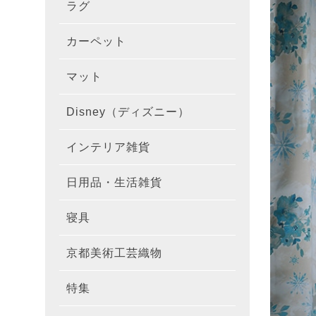
ラグ
ラグを
100×1
遮光カ
100×
カーテ
DESIGN
カーペット
カーペ
176×
140×2
ラグを
床暖房
100×
厚地カ
100×
NEXTH
マット
玄関マ
約45×7
176×
タイル
170×2
防音ラ
ラグの
100×
100×
レース
100×1
colne
Disney（ディズニー）
オーダ
約50×8
キッチ
約45×6
261×2
カーペ
200×2
防炎ラ
ラグの
100×
100×1
カーテ
1級遮
防炎
インテリア雑貨
クッシ
カーテ
約55×8
約45×1
マット
洗える
261×
カーペ
200×2
防ダニ
ラグの
100×1
防炎カ
カーテ
花・植物
日用品・生活雑貨
キッチ
スリッ
ラグ
約60×9
約45×1
滑り止
マット
352×
カーペ
220×2
アレル
ミラー
モダン柄
カーテ
DESIGN
寝具
布団カ
キッチ
トイレ
マット
約70×1
約45×2
マット
191×1
カーペ
100×1
消臭ラ
遮熱レ
無地・無
colne
カーテ
京都美術工芸織物
風呂敷
敷きパ
リビン
布・生
雑貨
円形・
約45×2
191×2
150×1
洗える
防炎レ
花・植物
防炎
既成カ
特集
北欧イ
テーブ
枕
玄関用
キャラ
ミッキー
286×2
200×2
滑り止
無地・無