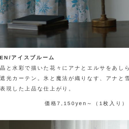
ンサイズの測り方
トイレ・ランドリー
OOH
アムコレクション
82cm（本間6畳）
のサイズ
涼感ラグ
ンサイズの選び方
IN（ムーミン）
ズで選ぶ
 タワー
ALICE
発熱ラグ
ンの形状記憶加工
UTS（ピーナッツ）
 トスカ
ープリンセス／DISNEY PRINCESS
ーテンとは？
 ja Olli（サーナヤオッリ）
O キントー
ZEN/アイスブルーム
レースカーテンとは？
ey（ディズニー）
晶と水彩で描いた花々にアナとエルサをあし
遮光カーテン。氷と魔法が織りなす、アナと
使えるプロジェクト
表現した上品な仕上がり。
 HOME（ミルクホーム）
価格7,150yen～（1枚入り）
de reve