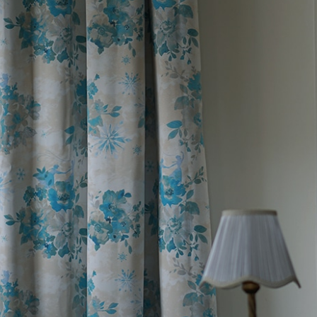
サイズで選ぶ
40cm程度
ーテン
135cm（遮光カーテン）
ン生地 無料サンプル
 LIFE
ットをサイズで選ぶ
176cm（江戸間2畳）
00cm程度
機能で選ぶ
/ホットカーペット対応
178cm（遮光カーテン）
ーテン
135cm（厚地カーテン）
OME
ット
5cm
261cm（江戸間3畳）
カーペット
20cm程度
グ
サイズの選び方
200cm（遮光カーテン）
178cm（厚地カーテン）
カーテン
33cm(レースカーテン)
ーカーテン
0cm
ンマット
0cm
61cm（江戸間4.5畳）
ットのサイズの選び方
00cm程度
グ
選び方講座
200cm（厚地カーテン）
76cm(レースカーテン)
ンを機能で選ぶ
光カーテン
ョンカバー
ン
5cm
20cm
を機能で選ぶ
マット
352cm（江戸間6畳）
ットの選び方講座
50cm程度
ラグ
お手入れ方法
98cm(レースカーテン)
ーテン
ンをテイストで選ぶ
柄(厚地カーテン)
ン収納・ラック
パ
0cm
80cm
め加工
のお手入れ方法
352cm（江戸間8畳）
ットのお手入れ方法
50cm程度
ゲン抑制ラグ
レースカーテン
(厚地カーテン)
ン生地 無料サンプル
 LIFE
バー
ン小物
タリー
20cm
40cm
デザイン一覧
91cm（本間2畳）
ットデザイン一覧
00cm（円形）
グ
ースカーテン
地調(厚地カーテン)
ンデザイン一覧
ッド
グ用品
地
変形サイズ
70cm
86cm（本間3畳）
50cm（円形）
ラグ
ースカーテン
柄(レースカーテン)
ーテンサイズの選び方
ンテリア特集
ルセンター
品
クターで選ぶ
／MICKEY
86cm（本間4.5畳）
00cm（円形）
め加工ラグ
地調(レースカーテン)