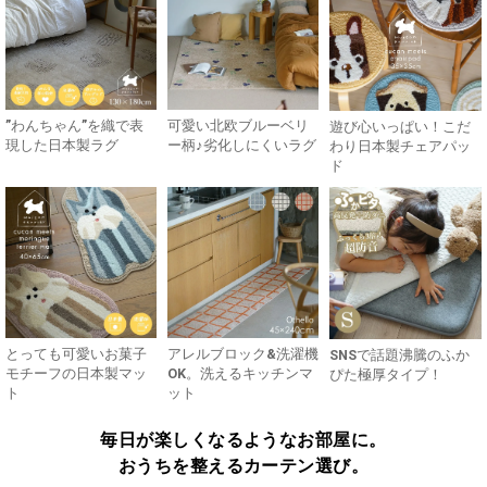
”わんちゃん”を織で表
可愛い北欧ブルーベリ
遊び心いっぱい！こだ
現した日本製ラグ
ー柄♪劣化しにくいラグ
わり日本製チェアパッ
ド
とっても可愛いお菓子
アレルブロック&洗濯機
SNSで話題沸騰のふか
モチーフの日本製マッ
OK。洗えるキッチンマ
ぴた極厚タイプ！
ト
ット
毎日が楽しくなるようなお部屋に。
おうちを整えるカーテン選び。