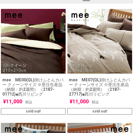
mee ME00(QL)掛けふとんカバ
mee ME07(QL)掛けふとんカバ
ー クィーンサイズ ※受注生産品
ー クィーンサイズ ※受注生産品
（納期：約2週間） （2187-
（納期：約2週間） （2187-
01712)■西川リビング
27717)■西川リビング
¥
11,000
¥
11,000
税込
税込
sold out!
sold out!