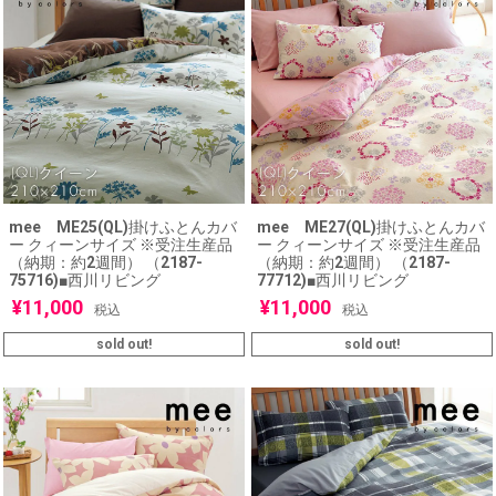
mee ME25(QL)掛けふとんカバ
mee ME27(QL)掛けふとんカバ
ー クィーンサイズ ※受注生産品
ー クィーンサイズ ※受注生産品
（納期：約2週間） （2187-
（納期：約2週間） （2187-
75716)■西川リビング
77712)■西川リビング
¥
11,000
¥
11,000
税込
税込
sold out!
sold out!