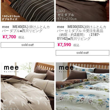
mee ME40(DL) 掛けふとんカ
mee ME00(SDL)掛けふとんカ
バー ダブル■西川リビング
バー セミダブル ※受注生産品
（納期：約2週間） （2187-
¥
7,700
税込
01142)■西川リビング
¥
7,590
sold out!
税込
sold out!