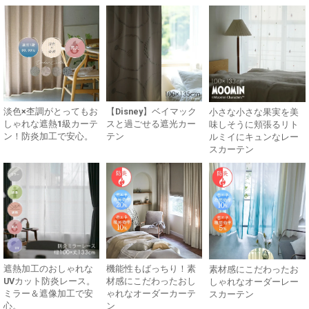
淡色×杢調がとってもお
【Disney】ベイマック
小さな小さな果実を美
しゃれな遮熱1級カーテ
スと過ごせる遮光カー
味しそうに頬張るリト
ン！防炎加工で安心。
テン
ルミイにキュンなレー
スカーテン
遮熱加工のおしゃれな
機能性もばっちり！素
素材感にこだわったお
UVカット防炎レース。
材感にこだわったおし
しゃれなオーダーレー
ミラー＆遮像加工で安
ゃれなオーダーカーテ
スカーテン
心。
ン