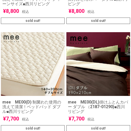
ーンサイズ■西川リビング
ビング
¥
8,800
¥
8,800
税込
税込
sold out!
sold out!
mee ME00(D) 制菌わた使用の
mee ME00(DL)掛けふとんカバ
洗えて清潔！ベッドパッド ダブ
ー ダブル （2187-01290)■西川
ル■西川リビング
リビング
¥
7,700
¥
7,700
税込
税込
sold out!
sold out!