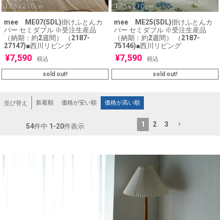
mee ME07(SDL)掛けふとんカ
mee ME25(SDL)掛けふとんカ
バー セミダブル ※受注生産品
バー セミダブル ※受注生産品
（納期：約2週間） （2187-
（納期：約2週間） （2187-
27147)■西川リビング
75146)■西川リビング
¥
7,590
¥
7,590
税込
税込
sold out!
sold out!
新着順
価格が安い順
価格が高い順
並び替え
1
2
3
54
件中
1
-
20
件表示