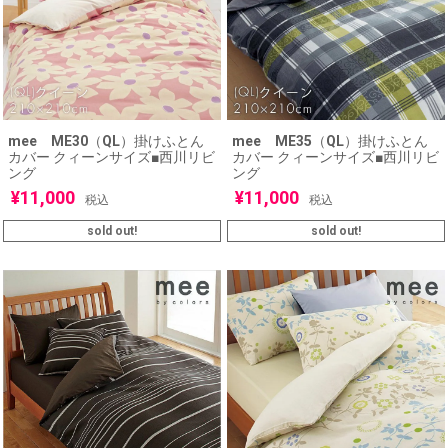
mee ME30（QL）掛けふとん
mee ME35（QL）掛けふとん
カバー クィーンサイズ■西川リビ
カバー クィーンサイズ■西川リビ
ング
ング
¥
11,000
¥
11,000
税込
税込
sold out!
sold out!