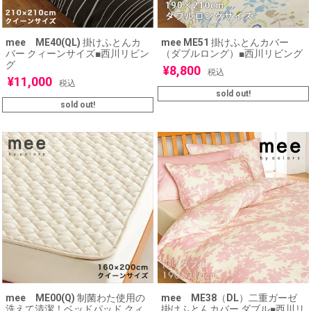
mee ME40(QL) 掛けふとんカ
mee ME51 掛けふとんカバー
バー クィーンサイズ■西川リビン
（ダブルロング）■西川リビング
グ
¥
8,800
税込
¥
11,000
税込
sold out!
sold out!
mee ME00(Q) 制菌わた使用の
mee ME38（DL）二重ガーゼ
洗えて清潔！ベッドパッド クィ
掛けふとんカバー ダブル■西川リ