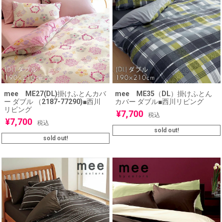
mee ME27(DL)掛けふとんカバ
mee ME35（DL）掛けふとん
ー ダブル （2187-77290)■西川
カバー ダブル■西川リビング
リビング
¥
7,700
税込
¥
7,700
税込
sold out!
sold out!