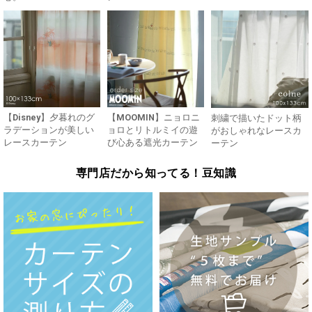
【Disney】夕暮れのグ
【MOOMIN】ニョロニ
刺繍で描いたドット柄
ラデーションが美しい
ョロとリトルミイの遊
がおしゃれなレースカ
レースカーテン
び心ある遮光カーテン
ーテン
専門店だから知ってる！豆知識