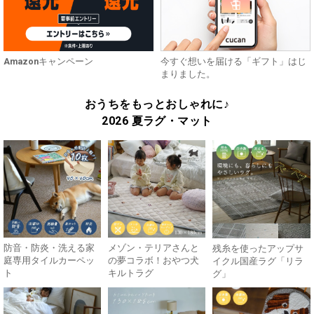
Amazonキャンペーン
今すぐ想いを届ける「ギフト」はじ
まりました。
おうちをもっとおしゃれに♪
2026 夏ラグ・マット
防音・防炎・洗える家
メゾン・テリアさんと
残糸を使ったアップサ
庭専用タイルカーペッ
の夢コラボ！おやつ犬
イクル国産ラグ「リラ
ト
キルトラグ
グ」