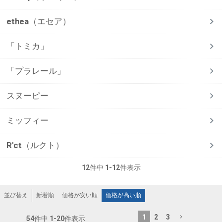
ethea（エセア）
「トミカ」
「プラレール」
スヌーピー
ミッフィー
R'ct（ルクト）
12
件中
1
-
12
件表示
新着順
価格が安い順
価格が高い順
並び替え
1
2
3
54
件中
1
-
20
件表示