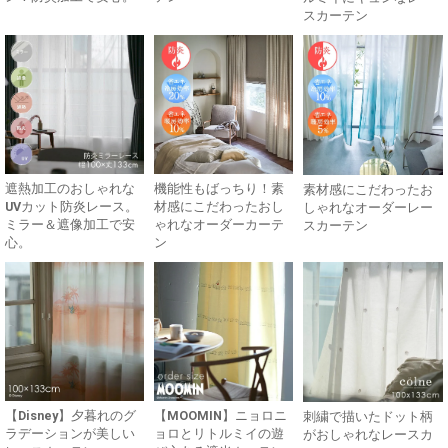
スカーテン
遮熱加工のおしゃれな
機能性もばっちり！素
素材感にこだわったお
UVカット防炎レース。
材感にこだわったおし
しゃれなオーダーレー
ミラー＆遮像加工で安
ゃれなオーダーカーテ
スカーテン
心。
ン
【Disney】夕暮れのグ
【MOOMIN】ニョロニ
刺繍で描いたドット柄
ラデーションが美しい
ョロとリトルミイの遊
がおしゃれなレースカ