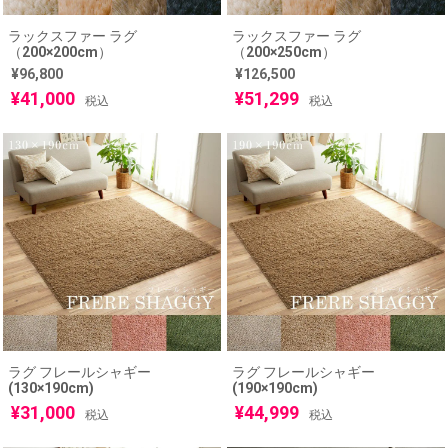
ラックスファー ラグ
ラックスファー ラグ
（200×200cm）
（200×250cm）
¥
96,800
¥
126,500
¥
41,000
¥
51,299
税込
税込
ラグ フレールシャギー
ラグ フレールシャギー
(130×190cm)
(190×190cm)
¥
31,000
¥
44,999
税込
税込