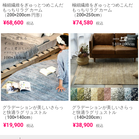
極細繊維をぎゅっとつめこんだ
極細繊維をぎゅっとつめこんだ
もっちりラグ カーム
もっちりラグ カーム
（200×200cm 円形）
（200×250cm）
¥
68,600
¥
74,580
税込
税込
グラデーションが美しいさらっ
グラデーションが美しいさらっ
と快適ラグ リュストル
と快適ラグ リュストル
（100×140cm）
（140×200cm）
¥
19,900
¥
38,900
税込
税込