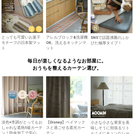
とっても可愛いお菓子
アレルブロック&洗濯機
SNSで話題沸騰のふか
モチーフの日本製マッ
OK。洗えるキッチンマ
ぴた極厚タイプ！
ト
ット
毎日が楽しくなるようなお部屋に。
おうちを整えるカーテン選び。
淡色×杢調がとってもお
【Disney】ベイマック
小さな小さな果実を美
しゃれな遮熱1級カーテ
スと過ごせる遮光カー
味しそうに頬張るリト
ン！防炎加工で安心。
テン
ルミイにキュンなレー