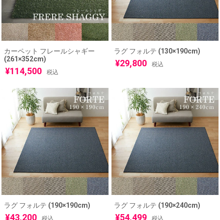
カーペット フレールシャギー
ラグ フォルテ (130×190cm)
(261×352cm)
¥
29,800
税込
¥
114,500
税込
ラグ フォルテ (190×190cm)
ラグ フォルテ (190×240cm)
¥
43,200
¥
54,499
税込
税込