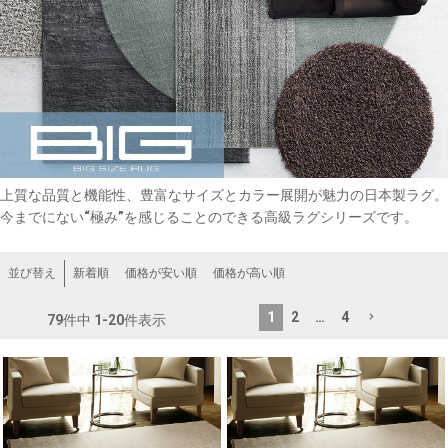
上質な品質と機能性、豊富なサイズとカラー展開が魅力の日本製ラグ。
今までにない“極み”を感じることのできる高級ラグシリーズです。
新着順
価格が安い順
価格が高い順
並び替え
1
2
…
4
79
件中
1
-
20
件表示