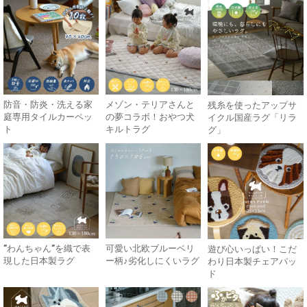
防音・防炎・洗える家
メゾン・テリアさんと
残糸を使ったアップサ
庭専用タイルカーペッ
の夢コラボ！おやつ犬
イクル国産ラグ「リラ
ト
キルトラグ
グ」
”わんちゃん”を織で表
可愛い北欧ブルーベリ
遊び心いっぱい！こだ
現した日本製ラグ
ー柄♪劣化しにくいラグ
わり日本製チェアパッ
ド