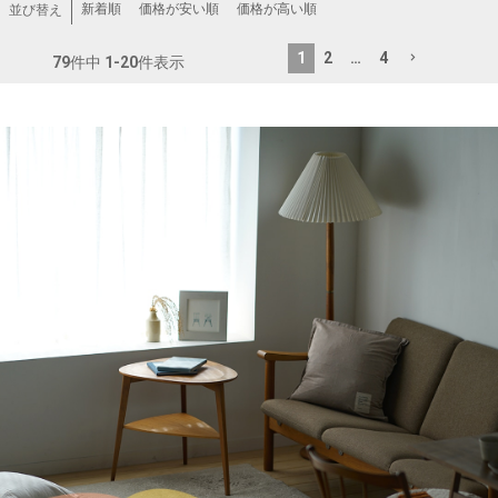
新着順
価格が安い順
価格が高い順
並び替え
1
2
…
4
79
件中
1
-
20
件表示