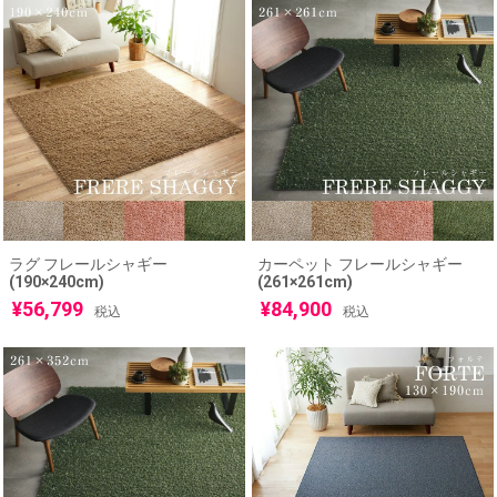
ラグ フレールシャギー
カーペット フレールシャギー
(190×240cm)
(261×261cm)
¥
56,799
¥
84,900
税込
税込