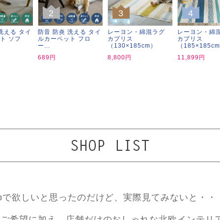
2
3
4
洗える タイ
防音 防炎 洗える タイ
レーヨン・綿混ラグ
レーヨン・綿
ト ソフ
ルカーペット フロ
カプリス
カプリス
ー...
（130×185cm）
（185×185c
689円
8,800円
11,899円
ebで欲しいと思ったのだけど、実際見てみないと・・
ご希望に加え、店舗だけのおしゃれな北欧インテリ