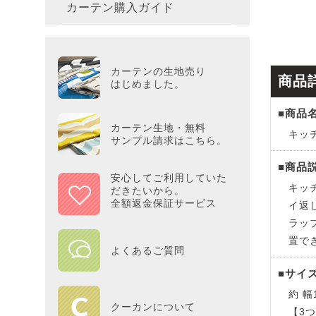
カーテン購入ガイド
カーテ
colne
革小物
バス・
プー／P
プレミ
286×3
その他
冷感・
カーテ
MOOM
シリー
Tower
アリス／
吸湿・
カーテンの生地売り
商品
カーテ
PEAN
はじめました。
Tosca
ディズニ
■商品
遮光カ
Saana
KINT
カーテン生地・無料
キッ
サンプル請求はこちら。
ミラー
Disn
■商品
安心してご利用していた
キッ
だきたいから。
ずっと
全額返金保証サービス
イ返
ラッ
MILK
置で
よくあるご質問
maison 
■サイ
約 幅
HOME
クーカンについて
【3つ