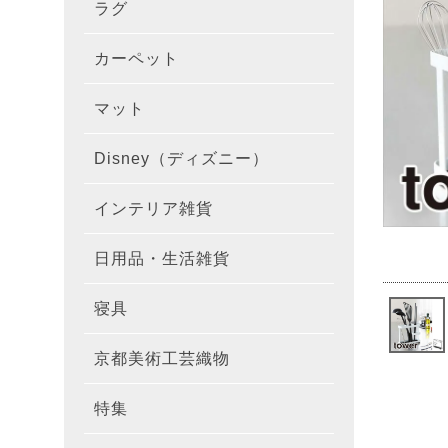
ラグ
ラグを
100×1
遮光カ
100×
カーテ
DESIGN
カーペット
カーペ
176×
140×2
ラグを
床暖房
100×
厚地カ
100×
NEXTH
マット
玄関マ
約45×7
176×
タイル
170×2
防音ラ
ラグの
100×
100×
レース
100×1
colne
Disney（ディズニー）
オーダ
約50×8
キッチ
約45×6
261×2
カーペ
200×2
防炎ラ
ラグの
100×
100×1
カーテ
1級遮
防炎
インテリア雑貨
クッシ
カーテ
約55×8
約45×1
マット
洗える
261×
カーペ
200×2
防ダニ
ラグの
100×1
防炎カ
カーテ
花・植物
日用品・生活雑貨
キッチ
スリッ
ラグ
約60×9
約45×1
滑り止
マット
352×
カーペ
220×2
アレル
ミラー
モダン柄
カーテ
DESIGN
寝具
布団カ
キッチ
トイレ
マット
約70×1
約45×2
マット
191×1
カーペ
100×1
消臭ラ
遮熱レ
無地・無
colne
カーテ
京都美術工芸織物
風呂敷
敷きパ
リビン
布・生
雑貨
円形・
約45×2
191×2
150×1
洗える
防炎レ
花・植物
防炎
既成カ
特集
北欧イ
テーブ
枕
玄関用
キャラ
ミッキー
286×2
200×2
滑り止
無地・無