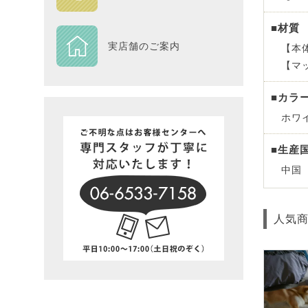
DESIGN
■材質
実店舗のご案内
【本
Piece
【マ
NEXTH
■カラ
ホワ
BIG SI
■生産
在庫一
中国
人気