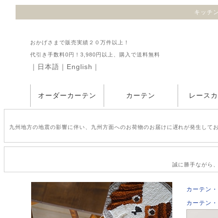
キッチン
おかげさまで販売実績２０万件以上！
代引き手数料0円！3,980円以上、購入で送料無料
｜
日本語
｜
English
｜
オーダーカーテン
カーテン
レース
九州地方の地震の影響に伴い、九州方面へのお荷物のお届けに遅れが発生して
誠に勝手ながら、2
カーテン・
カーテン・