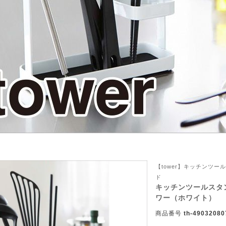
【tower】キッチンツ
ド
ん！オーダー注文へ
キッチンツールスタン
ワー（ホワイト）
ーテン
ンサイズの測り方
商品番号
th-49032080