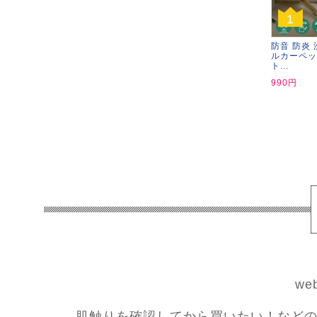
1
防音 防炎 
ルカーペッ
ト...
990円
w
肌触りを確認してから買いたい！などの