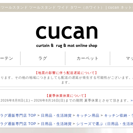
ツールスタンド ツールスタンド ワイド タワー（ホワイト） | cucan ネッ
カーテン
ラグ
カーペット
マ
【地震の影響に伴う配送遅延について】
おります。その他の地域につきましても配送の遅延が発生する可能性がございます。
ます。
【夏季休業休業について】
026年8月8日(土)～2026年8月16日(日)までの期間 夏季休業とさせて頂きます。
ラグ通販専門店 TOP
日用品・生活雑貨
キッチン用品
キッチン収納・
ラグ通販専門店 TOP
日用品・生活雑貨
シリーズで選ぶ（日用品・生活