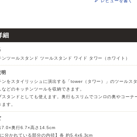
レビューを書く
ンサイズの測り方
トイレ・ランドリー
OOH
アムコレクション
82cm（本間6畳）
のサイズ
涼感ラグ
ンサイズの選び方
IN（ムーミン）
ズで選ぶ
 タワー
ALICE
発熱ラグ
詳細
ンの形状記憶加工
UTS（ピーナッツ）
 トスカ
ープリンセス／DISNEY PRINCESS
名
ーテンとは？
 ja Olli（サーナヤオッリ）
O キントー
チンツールスタンド ツールスタンド ワイド タワー（ホワイト）
レースカーテンとは？
ey（ディズニー）
説明
チンをスタイリッシュに演出する「tower（タワー）」のツールス
使えるプロジェクト
しなどのキッチンツールを収納できます。
プスタンドとしても使えます。奥行もスリムでコンロの奥やコーナ
 HOME（ミルクホーム）
きます。
de reve
ズ
17.0×奥行6.7×高さ14.5cm
に分かれている部分の内径】各 約5.4x6.3cm