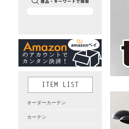
オーダーカーテン
かんた
カーテン
既製カ
カーテ