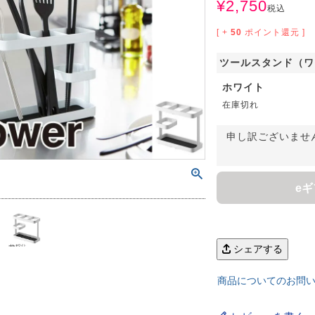
¥
2,750
サイズで選ぶ
40cm程度
ーテン
135cm（遮光カーテン）
税込
ン生地 無料サンプル
 LIFE
[ +
50
ポイント還元 ]
ットをサイズで選ぶ
176cm（江戸間2畳）
00cm程度
機能で選ぶ
/ホットカーペット対応
178cm（遮光カーテン）
ーテン
135cm（厚地カーテン）
OME
ツールスタンド（ワ
ット
5cm
261cm（江戸間3畳）
カーペット
20cm程度
グ
サイズの選び方
200cm（遮光カーテン）
178cm（厚地カーテン）
カーテン
33cm(レースカーテン)
ホワイト
在庫切れ
ーカーテン
0cm
ンマット
0cm
61cm（江戸間4.5畳）
ットのサイズの選び方
00cm程度
グ
選び方講座
200cm（厚地カーテン）
76cm(レースカーテン)
ンを機能で選ぶ
光カーテン
申し訳ございませ
ョンカバー
ン
5cm
20cm
を機能で選ぶ
マット
352cm（江戸間6畳）
ットの選び方講座
50cm程度
ラグ
お手入れ方法
98cm(レースカーテン)
ーテン
ンをテイストで選ぶ
柄(厚地カーテン)
ン収納・ラック
パ
0cm
80cm
め加工
のお手入れ方法
e
352cm（江戸間8畳）
ットのお手入れ方法
50cm程度
ゲン抑制ラグ
レースカーテン
(厚地カーテン)
ン生地 無料サンプル
 LIFE
バー
ン小物
タリー
20cm
40cm
デザイン一覧
91cm（本間2畳）
ットデザイン一覧
00cm（円形）
グ
ースカーテン
地調(厚地カーテン)
ンデザイン一覧
シェアする
ッド
グ用品
地
変形サイズ
70cm
86cm（本間3畳）
50cm（円形）
ラグ
ースカーテン
柄(レースカーテン)
ーテンサイズの選び方
商品についてのお問
ンテリア特集
ルセンター
品
クターで選ぶ
／MICKEY
86cm（本間4.5畳）
00cm（円形）
め加工ラグ
地調(レースカーテン)