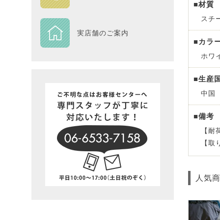
■材質
DESIGN
スチ
実店舗のご案内
■カラ
Piece
ホワ
NEXTH
■生産
中国
BIG SI
■備考
在庫一
【耐荷
【取
人気