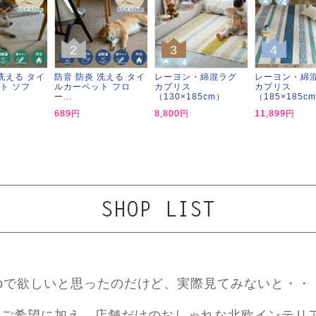
2
3
4
洗える タイ
防音 防炎 洗える タイ
レーヨン・綿混ラグ
レーヨン・綿
ト ソフ
ルカーペット フロ
カプリス
カプリス
ー...
（130×185cm）
（185×185c
689円
8,800円
11,899円
ebで欲しいと思ったのだけど、実際見てみないと・・
ご希望に加え、店舗だけのおしゃれな北欧インテリ