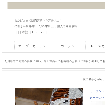
おかげさまで販売実績２０万件以上！
代引き手数料0円！3,980円以上、購入で送料無料
｜
日本語
｜
English
｜
オーダーカーテン
カーテン
レース
九州地方の地震の影響に伴い、九州方面へのお荷物のお届けに遅れが発生して
誠に勝手ながら、2
カーテン・
カーテン・