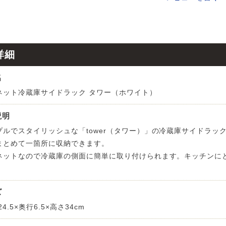
ンサイズの測り方
トイレ・ランドリー
OOH
アムコレクション
82cm（本間6畳）
のサイズ
涼感ラグ
ンサイズの選び方
IN（ムーミン）
ズで選ぶ
 タワー
ALICE
発熱ラグ
詳細
ンの形状記憶加工
UTS（ピーナッツ）
 トスカ
ープリンセス／DISNEY PRINCESS
名
ーテンとは？
 ja Olli（サーナヤオッリ）
O キントー
ネット冷蔵庫サイドラック タワー（ホワイト）
レースカーテンとは？
ey（ディズニー）
説明
プルでスタイリッシュな「tower（タワー）」の冷蔵庫サイドラッ
使えるプロジェクト
まとめて一箇所に収納できます。
ネットなので冷蔵庫の側面に簡単に取り付けられます。キッチンに
 HOME（ミルクホーム）
de reve
ズ
24.5×奥行6.5×高さ34cm