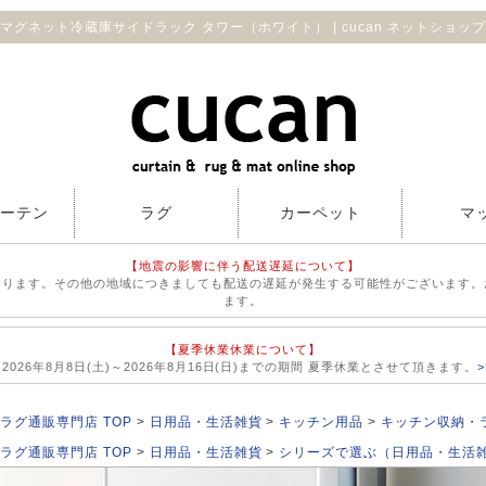
マグネット冷蔵庫サイドラック タワー（ホワイト） | cucan ネットショップ
カーテン
ラグ
カーペット
マ
【地震の影響に伴う配送遅延について】
おります。その他の地域につきましても配送の遅延が発生する可能性がございます。
ます。
【夏季休業休業について】
026年8月8日(土)～2026年8月16日(日)までの期間 夏季休業とさせて頂きます。
ラグ通販専門店 TOP
日用品・生活雑貨
キッチン用品
キッチン収納・
ラグ通販専門店 TOP
日用品・生活雑貨
シリーズで選ぶ（日用品・生活