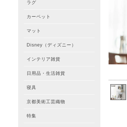
ラグ
ラグを
100×1
遮光カ
100×
カーテ
DESIGN
カーペット
カーペ
176×
140×2
ラグを
床暖房
100×
厚地カ
100×
NEXTH
マット
玄関マ
約45×7
176×
タイル
170×2
防音ラ
ラグの
100×
100×
レース
100×1
colne
Disney（ディズニー）
オーダ
約50×8
キッチ
約45×6
261×2
カーペ
200×2
防炎ラ
ラグの
100×
100×1
カーテ
1級遮
防炎
インテリア雑貨
クッシ
カーテ
約55×8
約45×1
マット
洗える
261×
カーペ
200×2
防ダニ
ラグの
100×1
防炎カ
カーテ
花・植物
日用品・生活雑貨
キッチ
スリッ
ラグ
約60×9
約45×1
滑り止
マット
352×
カーペ
220×2
アレル
ミラー
モダン柄
カーテ
DESIGN
寝具
布団カ
キッチ
トイレ
マット
約70×1
約45×2
マット
191×1
カーペ
100×1
消臭ラ
遮熱レ
無地・無
colne
カーテ
京都美術工芸織物
風呂敷
敷きパ
リビン
布・生
雑貨
円形・
約45×2
191×2
150×1
洗える
防炎レ
花・植物
防炎
既成カ
特集
北欧イ
テーブ
枕
玄関用
キャラ
ミッキー
286×2
200×2
滑り止
無地・無