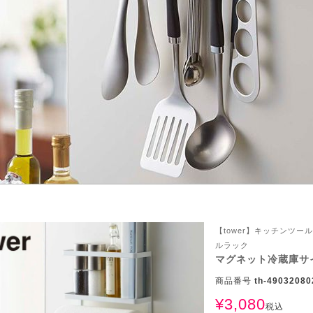
【tower】キッチンツ
ルラック
ん！オーダー注文へ
マグネット冷蔵庫サ
商品番号
th-49032080
ーテン
ンサイズの測り方
¥
3,080
税込