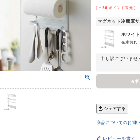
サイズで選ぶ
40cm程度
ーテン
135cm（遮光カーテン）
ン生地 無料サンプル
 LIFE
[ +
56
ポイント還元 ]
ットをサイズで選ぶ
176cm（江戸間2畳）
00cm程度
機能で選ぶ
/ホットカーペット対応
178cm（遮光カーテン）
ーテン
135cm（厚地カーテン）
OME
マグネット冷蔵庫サ
ット
5cm
ホワイト
261cm（江戸間3畳）
カーペット
20cm程度
グ
サイズの選び方
200cm（遮光カーテン）
178cm（厚地カーテン）
カーテン
33cm(レースカーテン)
在庫切れ
ーカーテン
0cm
ンマット
0cm
61cm（江戸間4.5畳）
ットのサイズの選び方
00cm程度
グ
選び方講座
200cm（厚地カーテン）
76cm(レースカーテン)
ンを機能で選ぶ
光カーテン
申し訳ございませ
ョンカバー
ン
5cm
20cm
を機能で選ぶ
マット
352cm（江戸間6畳）
ットの選び方講座
50cm程度
ラグ
お手入れ方法
98cm(レースカーテン)
ーテン
ンをテイストで選ぶ
柄(厚地カーテン)
e
ン収納・ラック
パ
0cm
80cm
め加工
のお手入れ方法
352cm（江戸間8畳）
ットのお手入れ方法
50cm程度
ゲン抑制ラグ
レースカーテン
(厚地カーテン)
ン生地 無料サンプル
 LIFE
バー
ン小物
タリー
20cm
40cm
デザイン一覧
91cm（本間2畳）
ットデザイン一覧
00cm（円形）
グ
ースカーテン
地調(厚地カーテン)
ンデザイン一覧
シェアする
ッド
グ用品
地
変形サイズ
70cm
86cm（本間3畳）
50cm（円形）
ラグ
ースカーテン
柄(レースカーテン)
ーテンサイズの選び方
商品についてのお問
ンテリア特集
ルセンター
品
クターで選ぶ
／MICKEY
86cm（本間4.5畳）
00cm（円形）
め加工ラグ
地調(レースカーテン)
レビューを書く