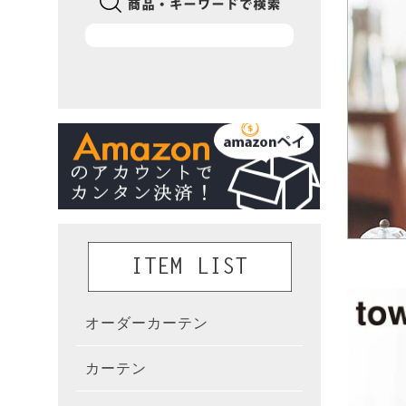
オーダーカーテン
かんた
カーテン
既製カ
カーテ