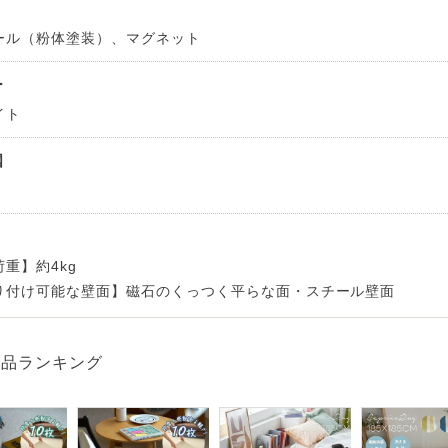
 LIFE
ール（粉体塗装）、マグネット
ー
イト
OME
国
ZE RUG
掃アウトレット
重】約4kg
り付け可能な壁面】磁石のくっつく平らな面・スチール壁面
商品ランキング