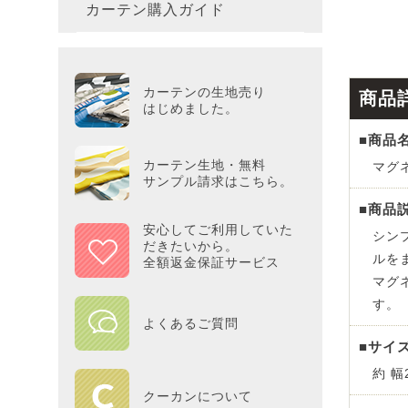
カーテン購入ガイド
カーテ
colne
革小物
バス・
プー／P
プレミ
286×3
その他
冷感・
カーテ
MOOM
シリー
Tower
アリス／
吸湿・
カーテンの生地売り
商品
カーテ
PEAN
はじめました。
Tosca
ディズニ
■商品
遮光カ
Saana
KINT
カーテン生地・無料
マグ
サンプル請求はこちら。
ミラー
Disn
■商品
安心してご利用していた
シン
だきたいから。
ずっと
ルを
全額返金保証サービス
マグ
MILK
す。
よくあるご質問
maison 
■サイ
約 幅
HOME
クーカンについて