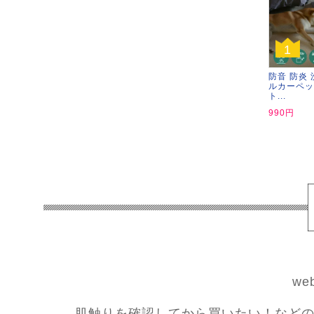
1
防音 防炎 
ルカーペッ
ト...
990円
w
肌触りを確認してから買いたい！などの