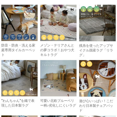
防音・防炎・洗える家
メゾン・テリアさんと
残糸を使ったアップサ
庭専用タイルカーペッ
の夢コラボ！おやつ犬
イクル国産ラグ「リラ
ト
キルトラグ
グ」
”わんちゃん”を織で表
可愛い北欧ブルーベリ
遊び心いっぱい！こだ
現した日本製ラグ
ー柄♪劣化しにくいラグ
わり日本製チェアパッ
ド