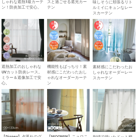
しゃれな遮熱1級カーテ
スと過ごせる遮光カー
味しそうに頬張るリト
ン！防炎加工で安心。
テン
ルミイにキュンなレー
スカーテン
遮熱加工のおしゃれな
機能性もばっちり！素
素材感にこだわったお
UVカット防炎レース。
材感にこだわったおし
しゃれなオーダーレー
ミラー＆遮像加工で安
ゃれなオーダーカーテ
スカーテン
心。
ン
【Disney】夕暮れのグ
【MOOMIN】ニョロニ
刺繍で描いたドット柄