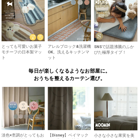
とっても可愛いお菓子
アレルブロック&洗濯機
SNSで話題沸騰のふか
モチーフの日本製マッ
OK。洗えるキッチンマ
ぴた極厚タイプ！
ト
ット
毎日が楽しくなるようなお部屋に。
おうちを整えるカーテン選び。
淡色×杢調がとってもお
【Disney】ベイマック
小さな小さな果実を美