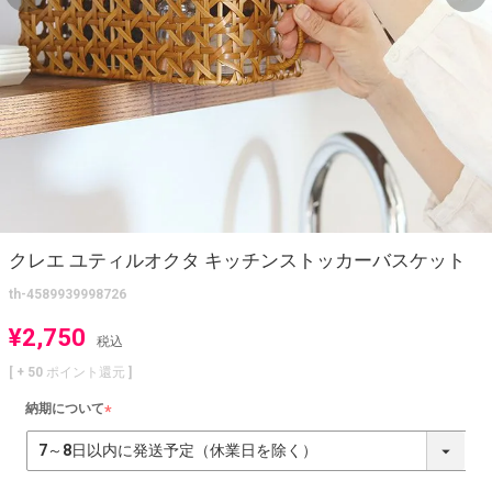
クレエ ユティルオクタ キッチンストッカーバスケット
th-4589939998726
¥
2,750
税込
[ +
50
ポイント還元 ]
納期について
(
必
須