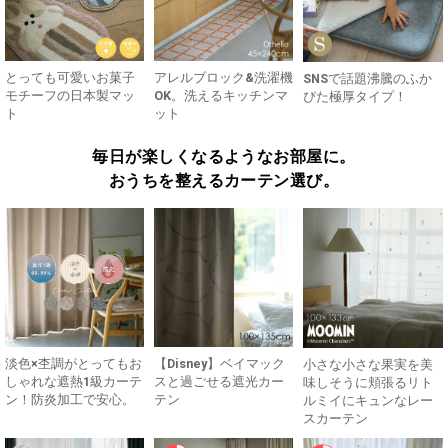
とっても可愛いお菓子
アレルブロック&洗濯機
SNSで話題沸騰のふか
モチーフの日本製マッ
OK。洗えるキッチンマ
ぴた極厚タイプ！
ト
ット
毎日が楽しくなるようなお部屋に。
おうちを整えるカーテン選び。
淡色×杢調がとってもお
【Disney】ベイマック
小さな小さな果実を美
しゃれな遮熱1級カーテ
スと過ごせる遮光カー
味しそうに頬張るリト
ン！防炎加工で安心。
テン
ルミイにキュンなレー
スカーテン