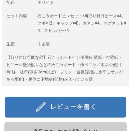
配色
ホワイト
セット内容
石こうボードピンセット×4(取り付けピース×4、
クギ×12、キャップ×4)、木ネジ×4、マグネット×
4、ストッパー×4
生産
中国製
【取り付け可能な壁】石こうボードピン使用時:壁紙・布壁紙・
ビニール壁紙貼りなどの石こうボード・薄ベニヤ／木ネジ使用
時:柱・板壁(厚さ1cm以上)・プリント合板(裏側に水平にサンが
ある場所)・裏側に下地材(間柱)が入っている壁