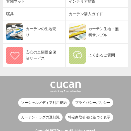
玄関マット
インテリア雑貨
寝具
カーテン購入ガイド
カーテンの生地売
カーテン生地・無
り
料サンプル
安心の全額返金保
よくあるご質問
証サービス
ソーシャルメディア利用規約
プライバシーポリシー
カーテン・ラグの豆知識
特定商取引法に基づく表示
Copyright 2022©cucan. All rights reserved.