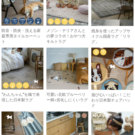
防音・防炎・洗える家
メゾン・テリアさんと
残糸を使ったアップサ
庭専用タイルカーペッ
の夢コラボ！おやつ犬
イクル国産ラグ「リラ
ト
キルトラグ
グ」
”わんちゃん”を織で表
可愛い北欧ブルーベリ
遊び心いっぱい！こだ
現した日本製ラグ
ー柄♪劣化しにくいラグ
わり日本製チェアパッ
ド