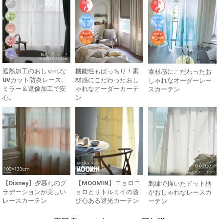
遮熱加工のおしゃれな
機能性もばっちり！素
素材感にこだわったお
UVカット防炎レース。
材感にこだわったおし
しゃれなオーダーレー
ミラー＆遮像加工で安
ゃれなオーダーカーテ
スカーテン
心。
ン
【Disney】夕暮れのグ
【MOOMIN】ニョロニ
刺繍で描いたドット柄
ラデーションが美しい
ョロとリトルミイの遊
がおしゃれなレースカ
レースカーテン
び心ある遮光カーテン
ーテン