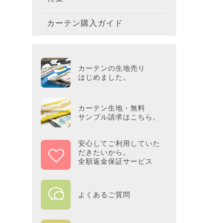
テーブ
枕
玄関用
キャラ
ミッキー
286×2
200×2
滑り止
無地・無
カーテン購入ガイド
カーテ
colne
革小物
バス・
プー／P
プレミ
286×3
その他
冷感・
カーテ
MOOM
シリー
Tower
アリス／
吸湿・
カーテンの生地売り
カーテ
PEAN
はじめました。
Tosca
ディズニ
遮光カ
Saana
KINT
カーテン生地・無料
サンプル請求はこちら。
ミラー
Disn
安心してご利用していた
だきたいから。
ずっと
全額返金保証サービス
MILK
よくあるご質問
maison 