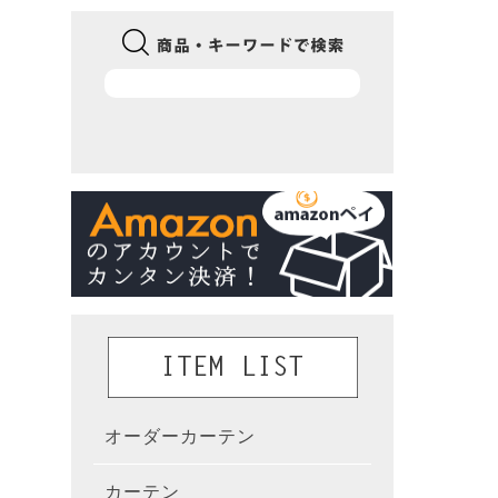
オーダーカーテン
かんた
カーテン
既製カ
カーテ