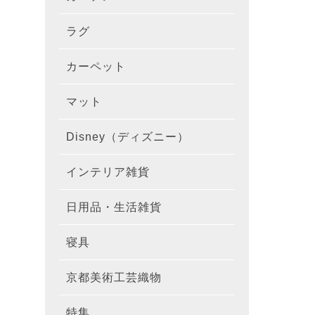
ラグ
ラグを
100×1
遮光カ
100×
カーテ
DESIGN
カーペット
カーペ
176×
140×2
ラグを
床暖房
100×
厚地カ
100×
NEXTH
マット
玄関マ
約45×7
176×
タイル
170×2
防音ラ
ラグの
100×
100×
レース
100×1
colne
Disney（ディズニー）
オーダ
約50×8
キッチ
約45×6
261×2
カーペ
200×2
防炎ラ
ラグの
100×
100×1
カーテ
1級遮
防炎
インテリア雑貨
クッシ
カーテ
約55×8
約45×1
マット
洗える
261×
カーペ
200×2
防ダニ
ラグの
100×1
防炎カ
カーテ
花・植物
日用品・生活雑貨
キッチ
スリッ
ラグ
約60×9
約45×1
滑り止
マット
352×
カーペ
220×2
アレル
ミラー
モダン柄
カーテ
DESIGN
寝具
布団カ
キッチ
トイレ
マット
約70×1
約45×2
マット
191×1
カーペ
100×1
消臭ラ
遮熱レ
無地・無
colne
カーテ
京都美術工芸織物
風呂敷
敷きパ
リビン
布・生
雑貨
円形・
約45×2
191×2
150×1
洗える
防炎レ
花・植物
防炎
既成カ
特集
北欧イ