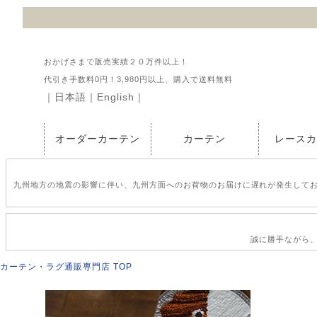
おかげさまで販売実績２０万件以上！
代引き手数料0円！3,980円以上、購入で送料無料
｜
日本語
｜
English
｜
オーダーカーテン
カーテン
レース
九州地方の地震の影響に伴い、九州方面へのお荷物のお届けに遅れが発生して
誠に勝手ながら、2
カーテン・ラグ通販専門店 TOP