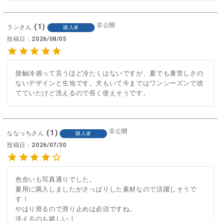
非公開
1
ラン
購入者
投稿日
2026/08/05
接触冷感って言うほど冷たくはないですが、夏でも暑苦しさの
ないデザインと生地です。犬もいて今まではワンシーズンで捨
てていたけど洗えるので長く使えそうです。
非公開
1
ななっち
購入者
投稿日
2026/07/30
色合いも写真通りでした。

夏用に購入しましたがさっぱりした素材なので活躍しそうで
す！

やはり滑るので滑り止めは必須ですね。

洗えるのも嬉しい！