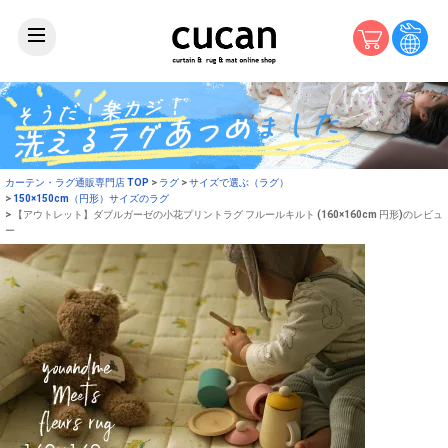
カーテン・ラグ通販専門店 TOP
ラグ
サイズで選ぶ（ラグ）
150×150cm（円形）サイズのラグ
【アウトレット】ダブルガーゼの小花プリントラグ フルールキルト (160×160cm 円形)のレビュ
ー