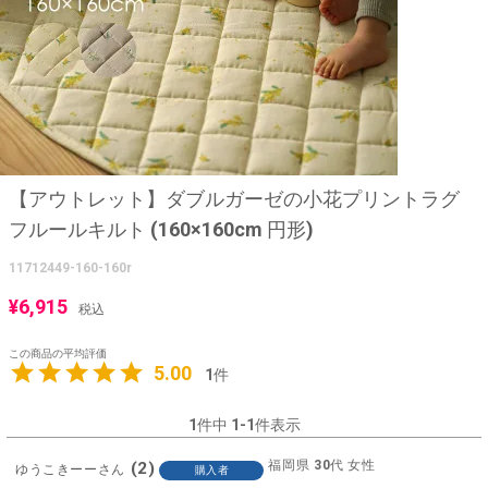
【アウトレット】ダブルガーゼの小花プリントラグ
フルールキルト (160×160cm 円形)
11712449-160-160r
¥
6,915
税込
5.00
1
1
件中
1
-
1
件表示
福岡県
30代
女性
2
ゆうこきーー
購入者