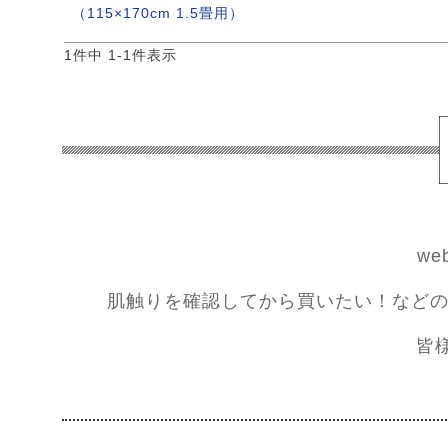
（115×170cm 1.5畳用）
1
件中
1
-
1
件表示
w
肌触りを確認してから買いたい！などの
皆