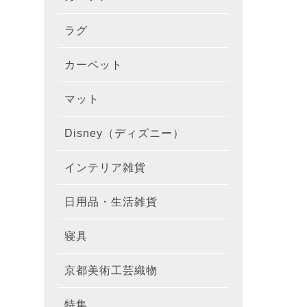
ラグ
ラグを
100×1
遮光カ
100×
カーテ
DESIGN
カーペット
カーペ
176×
140×2
ラグを
床暖房
100×
厚地カ
100×
NEXTH
マット
玄関マ
約45×7
176×
タイル
170×2
防音ラ
ラグの
100×
100×
レース
100×1
colne
Disney（ディズニー）
オーダ
約50×8
キッチ
約45×6
261×2
カーペ
200×2
防炎ラ
ラグの
100×
100×1
カーテ
1級遮
防炎
インテリア雑貨
クッシ
カーテ
約55×8
約45×1
マット
洗える
261×
カーペ
200×2
防ダニ
ラグの
100×1
防炎カ
カーテ
花・植物
日用品・生活雑貨
キッチ
スリッ
ラグ
約60×9
約45×1
滑り止
マット
352×
カーペ
220×2
アレル
ミラー
モダン柄
カーテ
DESIGN
寝具
布団カ
キッチ
トイレ
マット
約70×1
約45×2
マット
191×1
カーペ
100×1
消臭ラ
遮熱レ
無地・無
colne
カーテ
京都美術工芸織物
風呂敷
敷きパ
リビン
布・生
雑貨
円形・
約45×2
191×2
150×1
洗える
防炎レ
花・植物
防炎
既成カ
特集
北欧イ