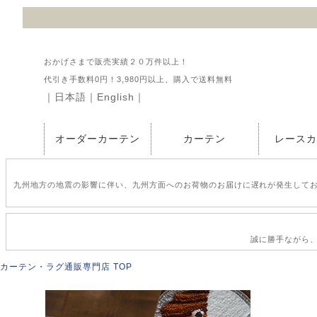
おかげさまで販売実績２０万件以上！
代引き手数料0円！3,980円以上、購入で送料無料
｜
日本語
｜
English
｜
オーダーカーテン
カーテン
レース
九州地方の地震の影響に伴い、九州方面へのお荷物のお届けに遅れが発生して
誠に勝手ながら、2
カーテン・ラグ通販専門店 TOP