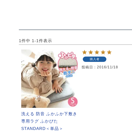
1
件中
1
-
1
件表示
購入者
投稿日
2016/11/18
洗える 防音 ふかふか下敷き
専用ラグ ふかぴた
STANDARD＜単品＞