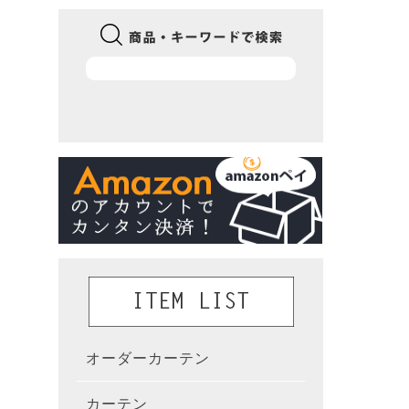
オーダーカーテン
かんた
カーテン
既製カ
カーテ