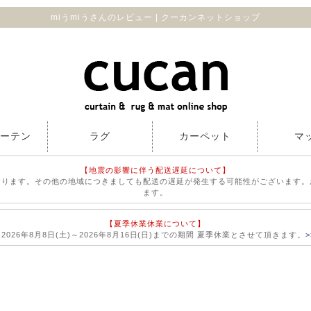
miうmiうさんのレビュー | クーカンネットショップ
カーテン
ラグ
カーペット
マ
【地震の影響に伴う配送遅延について】
おります。その他の地域につきましても配送の遅延が発生する可能性がございます。
ます。
【夏季休業休業について】
026年8月8日(土)～2026年8月16日(日)までの期間 夏季休業とさせて頂きます。