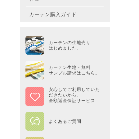
テーブ
枕
玄関用
キャラ
ミッキー
286×2
200×2
滑り止
無地・無
カーテン購入ガイド
カーテ
colne
革小物
バス・
プー／P
プレミ
286×3
その他
冷感・
カーテ
MOOM
シリー
Tower
アリス／
吸湿・
カーテンの生地売り
カーテ
PEAN
はじめました。
Tosca
ディズニ
遮光カ
Saana
KINT
カーテン生地・無料
サンプル請求はこちら。
ミラー
Disn
安心してご利用していた
だきたいから。
ずっと
全額返金保証サービス
MILK
よくあるご質問
maison 