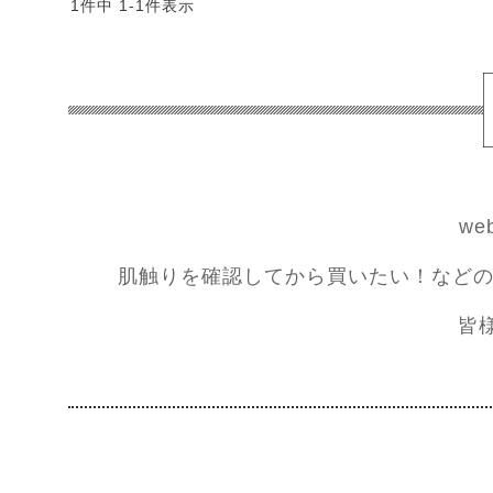
1
件中
1
-
1
件表示
w
肌触りを確認してから買いたい！などの
皆