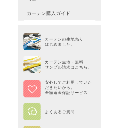
テーブ
枕
玄関用
キャラ
ミッキー
286×2
200×2
滑り止
無地・無
カーテン購入ガイド
カーテ
colne
革小物
バス・
プー／P
プレミ
286×3
その他
冷感・
カーテ
MOOM
シリー
Tower
アリス／
吸湿・
カーテンの生地売り
カーテ
PEAN
はじめました。
Tosca
ディズニ
遮光カ
Saana
KINT
カーテン生地・無料
サンプル請求はこちら。
ミラー
Disn
安心してご利用していた
だきたいから。
ずっと
全額返金保証サービス
MILK
よくあるご質問
maison 