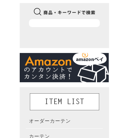
オーダーカーテン
かんた
カーテン
既製カ
カーテ