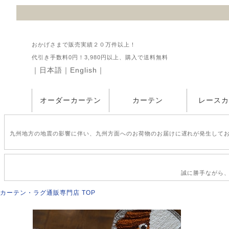
おかげさまで販売実績２０万件以上！
代引き手数料0円！3,980円以上、購入で送料無料
｜
日本語
｜
English
｜
オーダーカーテン
カーテン
レース
九州地方の地震の影響に伴い、九州方面へのお荷物のお届けに遅れが発生して
誠に勝手ながら、2
カーテン・ラグ通販専門店 TOP