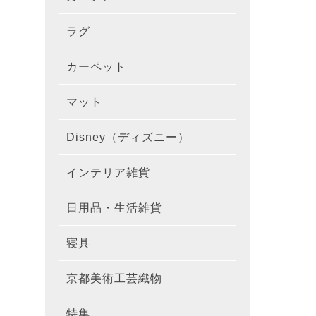
ラグ
ラグを
100×1
遮光カ
100×
カーテ
DESIGN
カーペット
カーペ
176×
140×2
ラグを
床暖房
100×
厚地カ
100×
NEXTH
マット
玄関マ
約45×7
176×
タイル
170×2
防音ラ
ラグの
100×
100×
レース
100×1
colne
Disney（ディズニー）
オーダ
約50×8
キッチ
約45×6
261×2
カーペ
200×2
防炎ラ
ラグの
100×
100×1
カーテ
1級遮
防炎
インテリア雑貨
クッシ
カーテ
約55×8
約45×1
マット
洗える
261×
カーペ
200×2
防ダニ
ラグの
100×1
防炎カ
カーテ
花・植物
日用品・生活雑貨
キッチ
スリッ
ラグ
約60×9
約45×1
滑り止
マット
352×
カーペ
220×2
アレル
ミラー
モダン柄
カーテ
DESIGN
寝具
布団カ
キッチ
トイレ
マット
約70×1
約45×2
マット
191×1
カーペ
100×1
消臭ラ
遮熱レ
無地・無
colne
カーテ
京都美術工芸織物
風呂敷
敷きパ
リビン
布・生
雑貨
円形・
約45×2
191×2
150×1
洗える
防炎レ
花・植物
防炎
既成カ
特集
北欧イ