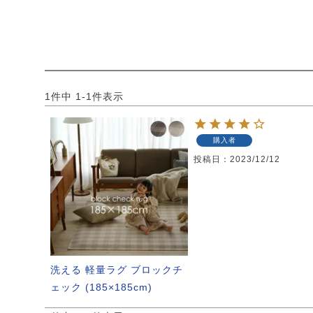
1
件中
1
-
1
件表示
購入者
投稿日
2023/12/12
洗える 軽量ラグ ブロックチ
ェック (185×185cm)