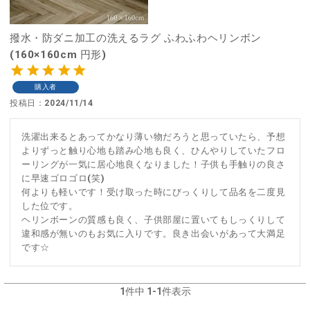
撥水・防ダニ加工の洗えるラグ ふわふわヘリンボン
(160×160cm 円形)
購入者
投稿日
2024/11/14
洗濯出来るとあってかなり薄い物だろうと思っていたら、予想
よりずっと触り心地も踏み心地も良く、ひんやりしていたフロ
ーリングが一気に居心地良くなりました！子供も手触りの良さ
に早速ゴロゴロ(笑)

何よりも軽いです！受け取った時にびっくりして品名を二度見
した位です。

ヘリンボーンの質感も良く、子供部屋に置いてもしっくりして
違和感が無いのもお気に入りです。良き出会いがあって大満足
です☆
1
件中
1
-
1
件表示