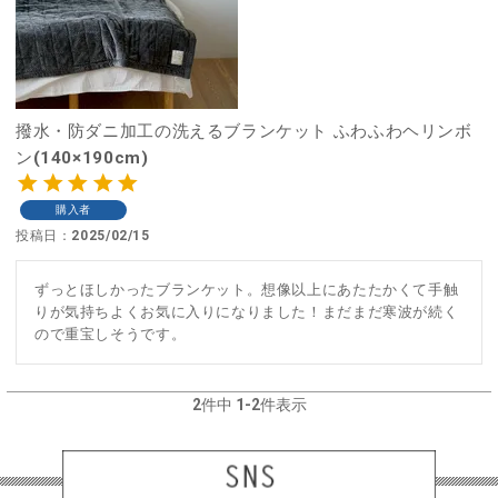
撥水・防ダニ加工の洗えるブランケット ふわふわヘリンボ
ン(140×190cm)
購入者
投稿日
2025/02/15
ずっとほしかったブランケット。想像以上にあたたかくて手触
りが気持ちよくお気に入りになりました！まだまだ寒波が続く
ので重宝しそうです。
2
件中
1
-
2
件表示