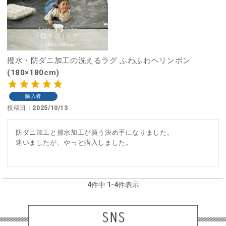
撥水・防ダニ加工の洗えるラグ ふわふわヘリンボン
(180×180cm)
購入者
投稿日
2025/10/13
防ダニ加工と撥水加工が買う決め手になりました。

迷いましたが、やっと購入しました。

4
件中
1
-
4
件表示