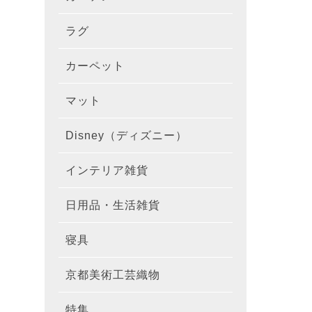
ラグ
ラグを
100×1
遮光カ
100×
カーテ
DESIGN
カーペット
カーペ
176×
140×2
ラグを
床暖房
100×
厚地カ
100×
NEXTH
マット
玄関マ
約45×7
176×
タイル
170×2
防音ラ
ラグの
100×
100×
レース
100×1
colne
Disney（ディズニー）
オーダ
約50×8
キッチ
約45×6
261×2
カーペ
200×2
防炎ラ
ラグの
100×
100×1
カーテ
1級遮
防炎
インテリア雑貨
クッシ
カーテ
約55×8
約45×1
マット
洗える
261×
カーペ
200×2
防ダニ
ラグの
100×1
防炎カ
カーテ
花・植物
日用品・生活雑貨
キッチ
スリッ
ラグ
約60×9
約45×1
滑り止
マット
352×
カーペ
220×2
アレル
ミラー
モダン柄
カーテ
DESIGN
寝具
布団カ
キッチ
トイレ
マット
約70×1
約45×2
マット
191×1
カーペ
100×1
消臭ラ
遮熱レ
無地・無
colne
カーテ
京都美術工芸織物
風呂敷
敷きパ
リビン
布・生
雑貨
円形・
約45×2
191×2
150×1
洗える
防炎レ
花・植物
防炎
既成カ
特集
北欧イ