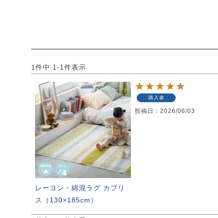
1
件中
1
-
1
件表示
購入者
投稿日
2026/06/03
レーヨン・綿混ラグ カプリ
ス（130×185cm）