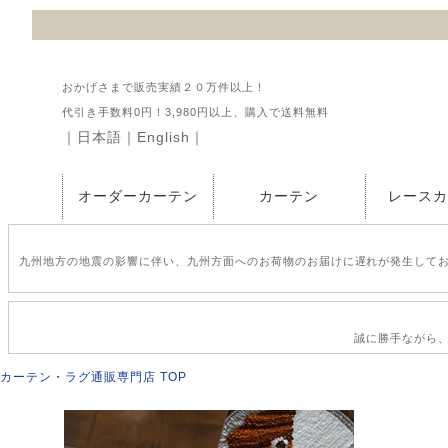
おかげさまで販売実績２０万件以上！
代引き手数料0円！3,980円以上、購入で送料無料
｜
日本語
｜
English
｜
オーダーカーテン
カーテン
レース
九州地方の地震の影響に伴い、九州方面へのお荷物のお届けに遅れが発生して
誠に勝手ながら、2
カーテン・ラグ通販専門店 TOP