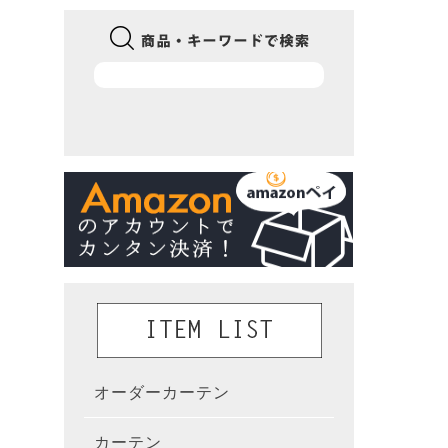
オーダーカーテン
かんた
カーテン
既製カ
カーテ