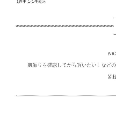
1
件中
1
-
1
件表示
w
肌触りを確認してから買いたい！などの
皆