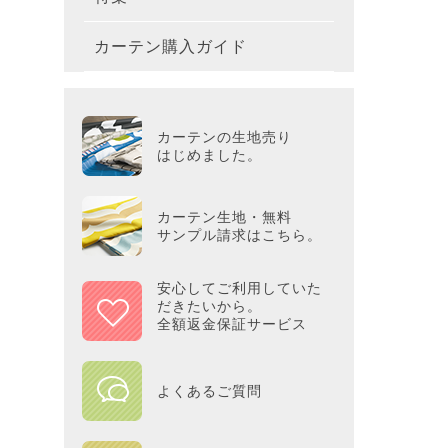
テーブ
枕
玄関用
キャラ
ミッキー
286×2
200×2
滑り止
無地・無
カーテン購入ガイド
カーテ
colne
革小物
バス・
プー／P
プレミ
286×3
その他
冷感・
カーテ
MOOM
シリー
Tower
アリス／
吸湿・
カーテンの生地売り
カーテ
PEAN
はじめました。
Tosca
ディズニ
遮光カ
Saana
KINT
カーテン生地・無料
サンプル請求はこちら。
ミラー
Disn
安心してご利用していた
だきたいから。
ずっと
全額返金保証サービス
MILK
よくあるご質問
maison 