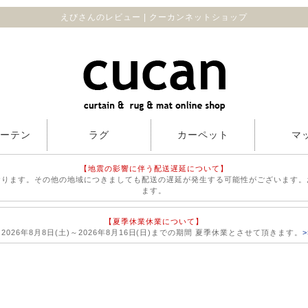
えびさんのレビュー | クーカンネットショップ
カーテン
ラグ
カーペット
マ
【地震の影響に伴う配送遅延について】
おります。その他の地域につきましても配送の遅延が発生する可能性がございます。
ます。
【夏季休業休業について】
026年8月8日(土)～2026年8月16日(日)までの期間 夏季休業とさせて頂きます。