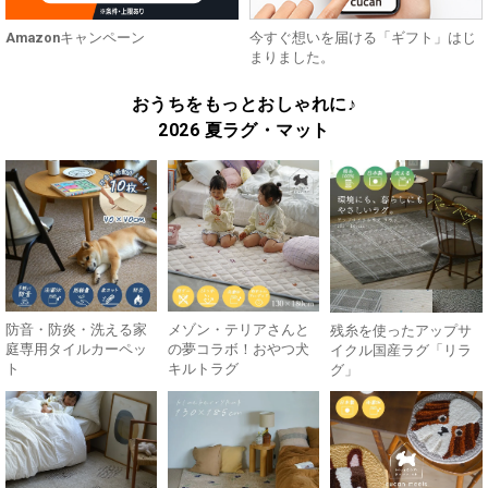
Amazonキャンペーン
今すぐ想いを届ける「ギフト」はじ
まりました。
おうちをもっとおしゃれに♪
2026 夏ラグ・マット
防音・防炎・洗える家
メゾン・テリアさんと
残糸を使ったアップサ
庭専用タイルカーペッ
の夢コラボ！おやつ犬
イクル国産ラグ「リラ
ト
キルトラグ
グ」