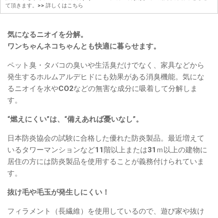
て頂きます。
>> 詳しくはこちら
気になるニオイを分解。
ワンちゃんネコちゃんとも快適に暮らせます。
ペット臭・タバコの臭いや生活臭だけでなく、家具などから
発生するホルムアルデヒドにも効果がある消臭機能。気にな
るニオイを水やCO2などの無害な成分に吸着して分解しま
す。
“燃えにくい”は、“備えあれば憂いなし”。
日本防炎協会の試験に合格した優れた防炎製品。最近増えて
いるタワーマンションなど11階以上または31ｍ以上の建物に
居住の方には防炎製品を使用することが義務付けられていま
す。
抜け毛や毛玉が発生しにくい！
フィラメント（長繊維）を使用しているので、遊び家や抜け