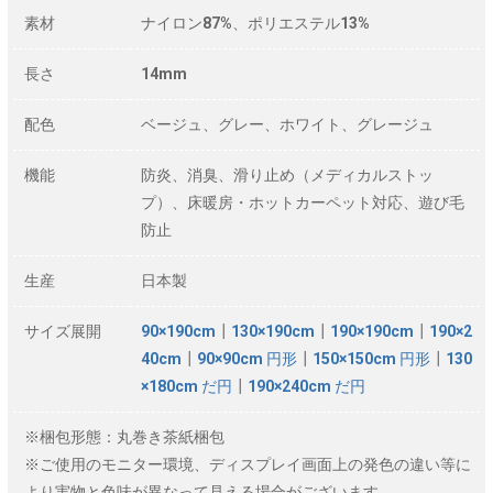
素材
ナイロン87%、ポリエステル13%
長さ
14mm
配色
ベージュ、グレー、ホワイト、グレージュ
機能
防炎、消臭、滑り止め（メディカルストッ
プ）、床暖房・ホットカーペット対応、遊び毛
防止
生産
日本製
サイズ展開
90×190cm
┃
130×190cm
┃
190×190cm
┃
190×2
40cm
┃
90×90cm 円形
┃
150×150cm 円形
┃
130
×180cm だ円
┃
190×240cm だ円
※梱包形態：丸巻き茶紙梱包
※ご使用のモニター環境、ディスプレイ画面上の発色の違い等に
より実物と色味が異なって見える場合がございます。