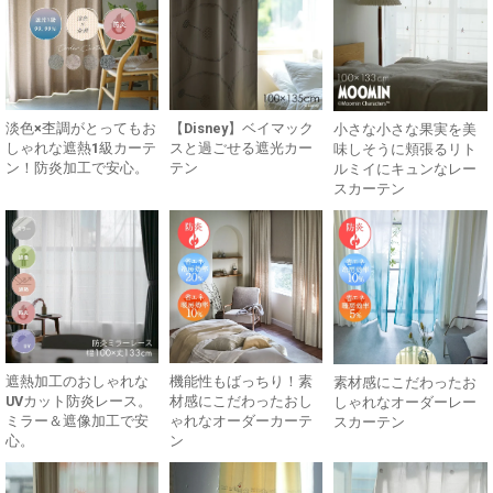
淡色×杢調がとってもお
【Disney】ベイマック
小さな小さな果実を美
しゃれな遮熱1級カーテ
スと過ごせる遮光カー
味しそうに頬張るリト
ン！防炎加工で安心。
テン
ルミイにキュンなレー
スカーテン
遮熱加工のおしゃれな
機能性もばっちり！素
素材感にこだわったお
UVカット防炎レース。
材感にこだわったおし
しゃれなオーダーレー
ミラー＆遮像加工で安
ゃれなオーダーカーテ
スカーテン
心。
ン