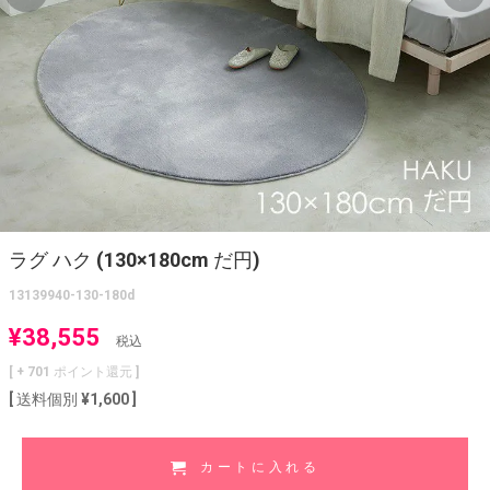
ラグ ハク (130×180cm だ円)
13139940-130-180d
¥
38,555
税込
[ +
701
ポイント還元 ]
送料個別
¥
1,600
カートに入れる