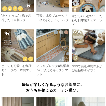
”わんちゃん”を織で表
可愛い北欧ブルーベリ
遊び心いっぱい！こだ
現した日本製ラグ
ー柄♪劣化しにくいラグ
わり日本製チェアパッ
ド
とっても可愛いお菓子
アレルブロック&洗濯機
SNSで話題沸騰のふか
モチーフの日本製マッ
OK。洗えるキッチンマ
ぴた極厚タイプ！
ト
ット
毎日が楽しくなるようなお部屋に。
おうちを整えるカーテン選び。