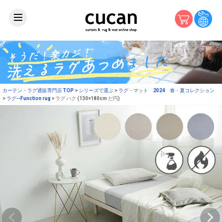
カーテン・ラグ通販専門店 TOP
シリーズで選ぶ
ラグ・マット 2024 春・夏コレクション
ラグ--Function rug
ラグ ハク (130×180cm だ円)