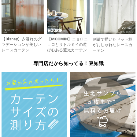
【Disney】夕暮れのグ
【MOOMIN】ニョロニ
刺繍で描いたドット柄
ラデーションが美しい
ョロとリトルミイの遊
がおしゃれなレースカ
レースカーテン
び心ある遮光カーテン
ーテン
専門店だから知ってる！豆知識