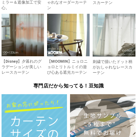
ミラー＆遮像加工で安
ゃれなオーダーカーテ
スカーテン
心。
ン
【Disney】夕暮れのグ
【MOOMIN】ニョロニ
刺繍で描いたドット柄
ラデーションが美しい
ョロとリトルミイの遊
がおしゃれなレースカ
レースカーテン
び心ある遮光カーテン
ーテン
専門店だから知ってる！豆知識