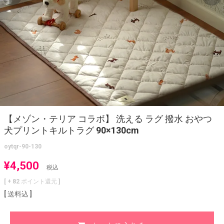
【メゾン・テリア コラボ】 洗える ラグ 撥水 おやつ
犬プリントキルトラグ 90×130cm
oytqr-90-130
¥
4,500
税込
[ +
82
ポイント還元 ]
送料込