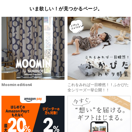
いま欲しい！が見つかるページ。
Moomin edition4
これをみれば一目瞭然！！ふかぴた
全シリーズ一挙公開！！