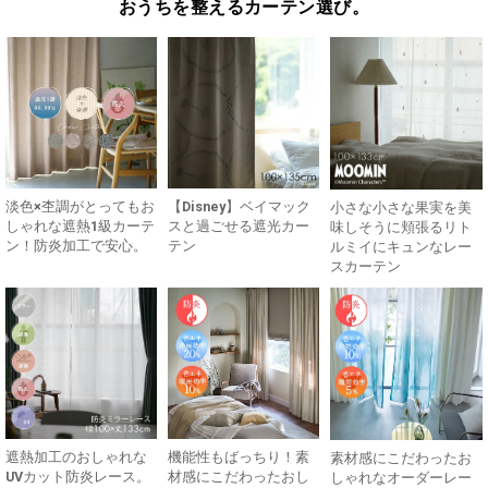
おうちを整えるカーテン選び。
淡色×杢調がとってもお
【Disney】ベイマック
小さな小さな果実を美
しゃれな遮熱1級カーテ
スと過ごせる遮光カー
味しそうに頬張るリト
ン！防炎加工で安心。
テン
ルミイにキュンなレー
スカーテン
遮熱加工のおしゃれな
機能性もばっちり！素
素材感にこだわったお
UVカット防炎レース。
材感にこだわったおし
しゃれなオーダーレー