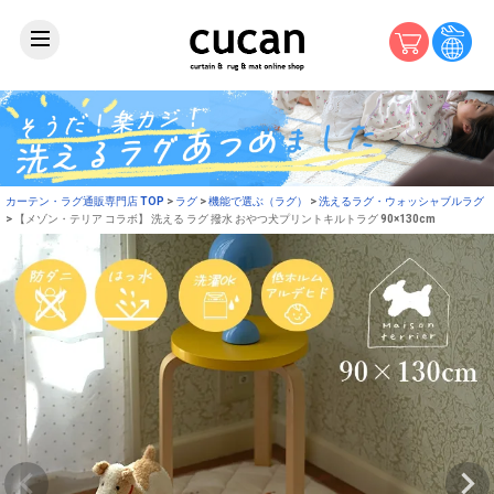
カーテン・ラグ通販専門店 TOP
ラグ
機能で選ぶ（ラグ）
洗えるラグ・ウォッシャブルラグ
【メゾン・テリア コラボ】 洗える ラグ 撥水 おやつ犬プリントキルトラグ 90×130cm