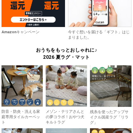
Amazonキャンペーン
今すぐ想いを届ける「ギフト」はじ
まりました。
おうちをもっとおしゃれに♪
2026 夏ラグ・マット
防音・防炎・洗える家
メゾン・テリアさんと
残糸を使ったアップサ
庭専用タイルカーペッ
の夢コラボ！おやつ犬
イクル国産ラグ「リラ
ト
キルトラグ
グ」