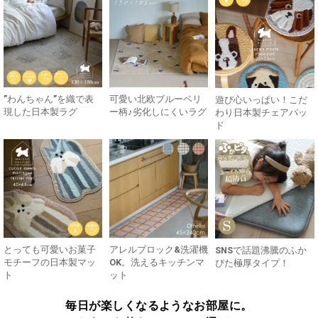
”わんちゃん”を織で表
可愛い北欧ブルーベリ
遊び心いっぱい！こだ
現した日本製ラグ
ー柄♪劣化しにくいラグ
わり日本製チェアパッ
ド
とっても可愛いお菓子
アレルブロック&洗濯機
SNSで話題沸騰のふか
モチーフの日本製マッ
OK。洗えるキッチンマ
ぴた極厚タイプ！
ト
ット
毎日が楽しくなるようなお部屋に。