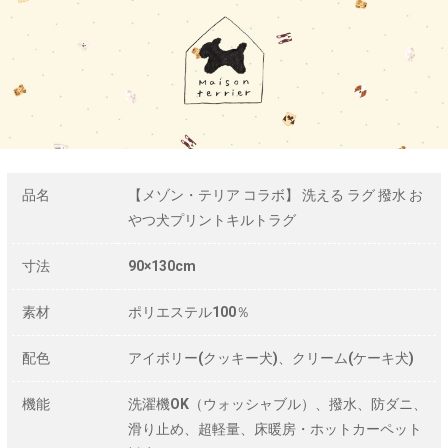
品名
【メゾン・テリア コラボ】 洗える ラグ 撥水 お
やつ犬プリントキルトラグ
寸法
90×130cm
素材
ポリエステル100％
配色
アイボリー(クッキー犬)、クリーム(ケーキ犬)
機能
洗濯機OK（ウォッシャブル）、撥水、防ダニ、
滑り止め、超軽量、床暖房・ホットカーペット