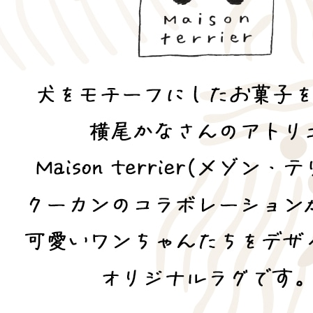
ンサイズの測り方
トイレ・ランドリー
OOH
アムコレクション
82cm（本間6畳）
のサイズ
涼感ラグ
ンサイズの選び方
IN（ムーミン）
ズで選ぶ
 タワー
ALICE
発熱ラグ
ンの形状記憶加工
UTS（ピーナッツ）
 トスカ
ープリンセス／DISNEY PRINCESS
ーテンとは？
 ja Olli（サーナヤオッリ）
O キントー
レースカーテンとは？
ey（ディズニー）
使えるプロジェクト
 HOME（ミルクホーム）
de reve