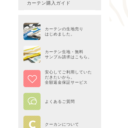
カーテン購入ガイド
カーテ
colne
革小物
バス・
プー／P
プレミ
286×3
その他
冷感・
カーテ
MOOM
シリー
Tower
アリス／
吸湿・
カーテンの生地売り
カーテ
PEAN
はじめました。
Tosca
ディズニ
遮光カ
Saana
KINT
カーテン生地・無料
サンプル請求はこちら。
ミラー
Disn
安心してご利用していた
だきたいから。
ずっと
全額返金保証サービス
MILK
よくあるご質問
maison 
HOME
クーカンについて