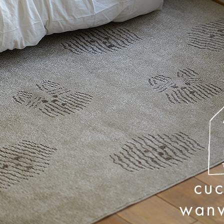
ん！オーダー注文へ
ーテン
ンサイズの測り方