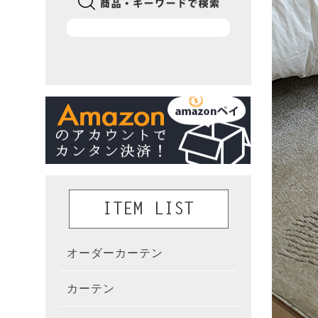
オーダーカーテン
かんた
カーテン
既製カ
カーテ