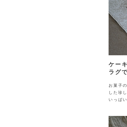
ケー
ラグ
お菓子の
した珍
いっぱ