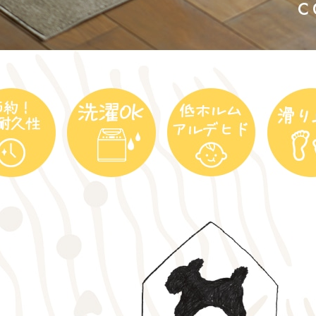
サイズで選ぶ
40cm程度
ーテン
135cm（遮光カーテン）
ン生地 無料サンプル
 LIFE
ットをサイズで選ぶ
176cm（江戸間2畳）
00cm程度
機能で選ぶ
/ホットカーペット対応
178cm（遮光カーテン）
ーテン
135cm（厚地カーテン）
OME
ット
5cm
261cm（江戸間3畳）
カーペット
20cm程度
グ
サイズの選び方
200cm（遮光カーテン）
178cm（厚地カーテン）
カーテン
33cm(レースカーテン)
ーカーテン
0cm
ンマット
0cm
61cm（江戸間4.5畳）
ットのサイズの選び方
00cm程度
グ
選び方講座
200cm（厚地カーテン）
76cm(レースカーテン)
ンを機能で選ぶ
光カーテン
ョンカバー
ン
5cm
20cm
を機能で選ぶ
マット
352cm（江戸間6畳）
ットの選び方講座
50cm程度
ラグ
お手入れ方法
98cm(レースカーテン)
ーテン
ンをテイストで選ぶ
柄(厚地カーテン)
ン収納・ラック
パ
0cm
80cm
め加工
のお手入れ方法
352cm（江戸間8畳）
ットのお手入れ方法
50cm程度
ゲン抑制ラグ
レースカーテン
(厚地カーテン)
ン生地 無料サンプル
 LIFE
バー
ン小物
タリー
20cm
40cm
デザイン一覧
91cm（本間2畳）
ットデザイン一覧
00cm（円形）
グ
ースカーテン
地調(厚地カーテン)
ンデザイン一覧
ッド
グ用品
地
変形サイズ
70cm
86cm（本間3畳）
50cm（円形）
ラグ
ースカーテン
柄(レースカーテン)
ーテンサイズの選び方
ンテリア特集
ルセンター
品
クターで選ぶ
／MICKEY
86cm（本間4.5畳）
00cm（円形）
め加工ラグ
地調(レースカーテン)