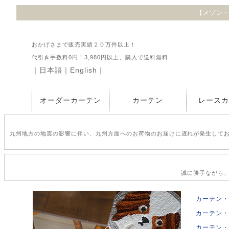
【メゾン・テ
おかげさまで販売実績２０万件以上！
代引き手数料0円！3,980円以上、購入で送料無料
｜
日本語
｜
English
｜
オーダーカーテン
カーテン
レース
九州地方の地震の影響に伴い、九州方面へのお荷物のお届けに遅れが発生して
誠に勝手ながら、2
カーテン・
カーテン・
カーテン・