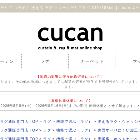
リア コラボ】 洗える ラグ クリームテリアラグ 130×185cm | cucan 
カーテン
ラグ
カーペット
マ
【地震の影響に伴う配送遅延について】
おります。その他の地域につきましても配送の遅延が発生する可能性がございます。
ます。
【夏季休業休業について】
026年8月8日(土)～2026年8月16日(日)までの期間 夏季休業とさせて頂きます。
ラグ通販専門店 TOP
ラグ
機能で選ぶ（ラグ）
洗えるラグ・ウォッシ
ラグ通販専門店 TOP
ラグ
機能で選ぶ（ラグ）
裏面すべりにくい加工
ラグ通販専門店 TOP
ラグ
機能で選ぶ（ラグ）
床暖房・ホットカーペ