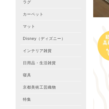
ラグ
ラグを
100×1
遮光カ
100×
カーテ
DESIGN
カーペット
カーペ
176×
140×2
ラグを
床暖房
100×
厚地カ
100×
NEXTH
マット
玄関マ
約45×7
176×
タイル
170×2
防音ラ
ラグの
100×
100×
レース
100×1
colne
Disney（ディズニー）
オーダ
約50×8
キッチ
約45×6
261×2
カーペ
200×2
防炎ラ
ラグの
100×
100×1
カーテ
1級遮
防炎
インテリア雑貨
クッシ
カーテ
約55×8
約45×1
マット
洗える
261×
カーペ
200×2
防ダニ
ラグの
100×1
防炎カ
カーテ
花・植物
日用品・生活雑貨
キッチ
スリッ
ラグ
約60×9
約45×1
滑り止
マット
352×
カーペ
220×2
アレル
ミラー
モダン柄
カーテ
DESIGN
寝具
布団カ
キッチ
トイレ
マット
約70×1
約45×2
マット
191×1
カーペ
100×1
消臭ラ
遮熱レ
無地・無
colne
カーテ
京都美術工芸織物
風呂敷
敷きパ
リビン
布・生
雑貨
円形・
約45×2
191×2
150×1
洗える
防炎レ
花・植物
防炎
既成カ
特集
北欧イ
テーブ
枕
玄関用
キャラ
ミッキー
286×2
200×2
滑り止
無地・無