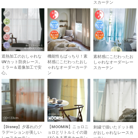
スカーテン
遮熱加工のおしゃれな
機能性もばっちり！素
素材感にこだわったお
UVカット防炎レース。
材感にこだわったおし
しゃれなオーダーレー
ミラー＆遮像加工で安
ゃれなオーダーカーテ
スカーテン
心。
ン
【Disney】夕暮れのグ
【MOOMIN】ニョロニ
刺繍で描いたドット柄
ラデーションが美しい
ョロとリトルミイの遊
がおしゃれなレースカ
レースカーテン
び心ある遮光カーテン