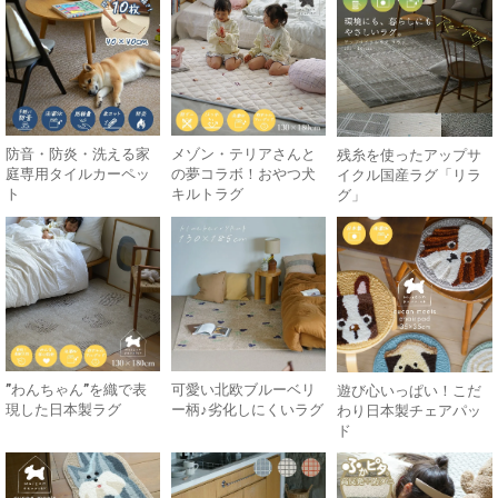
防音・防炎・洗える家
メゾン・テリアさんと
残糸を使ったアップサ
庭専用タイルカーペッ
の夢コラボ！おやつ犬
イクル国産ラグ「リラ
ト
キルトラグ
グ」
”わんちゃん”を織で表
可愛い北欧ブルーベリ
遊び心いっぱい！こだ
現した日本製ラグ
ー柄♪劣化しにくいラグ
わり日本製チェアパッ
ド