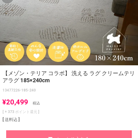
【メゾン・テリア コラボ】 洗える ラグ クリームテリ
アラグ 185×240cm
13477226-185-240
¥
20,499
税込
[ +
373
ポイント還元 ]
送料込