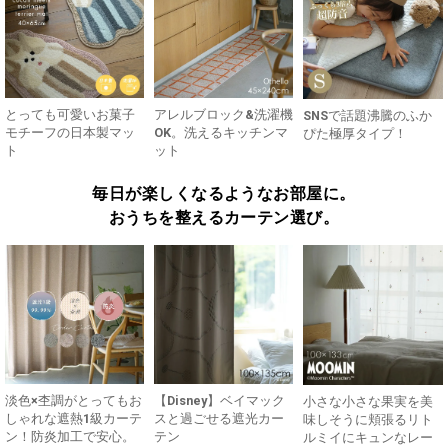
とっても可愛いお菓子
アレルブロック&洗濯機
SNSで話題沸騰のふか
モチーフの日本製マッ
OK。洗えるキッチンマ
ぴた極厚タイプ！
ト
ット
毎日が楽しくなるようなお部屋に。
おうちを整えるカーテン選び。
淡色×杢調がとってもお
【Disney】ベイマック
小さな小さな果実を美
しゃれな遮熱1級カーテ
スと過ごせる遮光カー
味しそうに頬張るリト
ン！防炎加工で安心。
テン
ルミイにキュンなレー