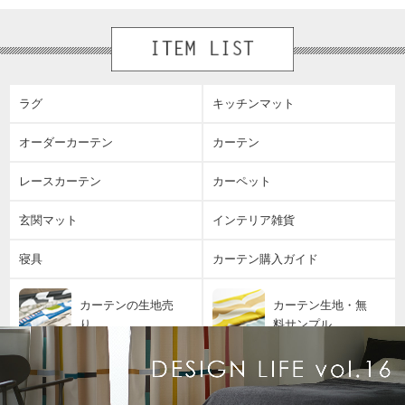
ラグ
キッチンマット
オーダーカーテン
カーテン
レースカーテン
カーペット
玄関マット
インテリア雑貨
寝具
カーテン購入ガイド
カーテンの生地売
カーテン生地・無
り
料サンプル
安心の全額返金保
よくあるご質問
証サービス