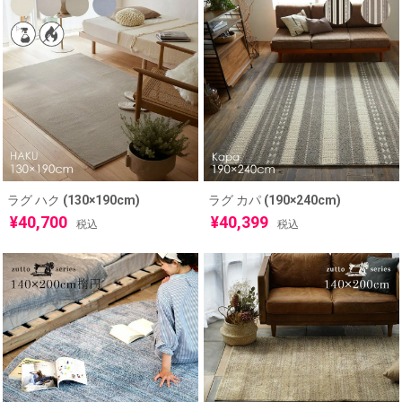
ラグ ハク (130×190cm)
ラグ カパ (190×240cm)
¥
40,700
¥
40,399
税込
税込