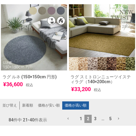
ラグ ルネ (150×150cm 円形)
ラグ スミトロンニューツイステ
ィラグ（140×200cm）
¥
36,600
税込
¥
33,200
税込
新着順
価格が安い順
価格が高い順
並び替え
1
2
3
…
5
84
件中
21
-
40
件表示