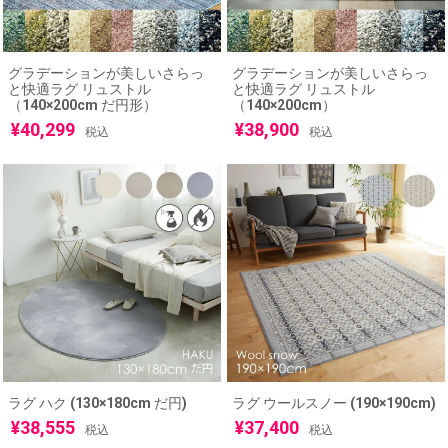
グラデーションが美しいさらっ
グラデーションが美しいさらっ
と快適ラグ リュストル
と快適ラグ リュストル
（140×200cm だ円形）
（140×200cm）
¥
40,299
¥
38,900
税込
税込
ラグ ハク (130×180cm だ円)
ラグ ウールスノー (190×190cm)
¥
38,555
¥
37,400
税込
税込