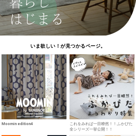
いま欲しい！が見つかるページ。
Moomin edition4
これをみれば一目瞭然！！ふかぴた
全シリーズ一挙公開！！