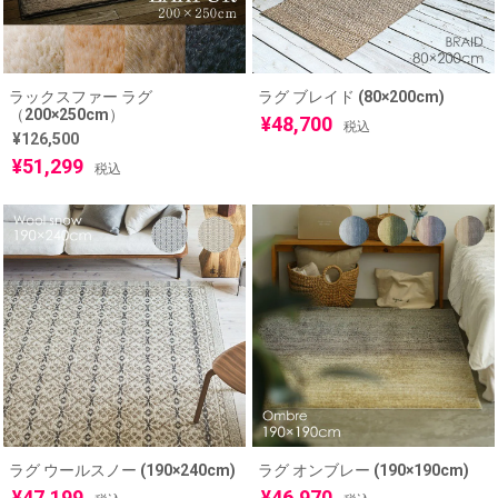
ラックスファー ラグ
ラグ ブレイド (80×200cm)
（200×250cm）
¥
48,700
税込
¥
126,500
¥
51,299
税込
ラグ ウールスノー (190×240cm)
ラグ オンブレー (190×190cm)
¥
47,199
¥
46,970