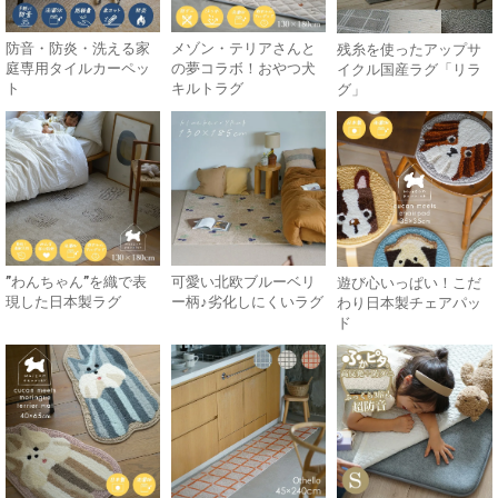
防音・防炎・洗える家
メゾン・テリアさんと
残糸を使ったアップサ
庭専用タイルカーペッ
の夢コラボ！おやつ犬
イクル国産ラグ「リラ
ト
キルトラグ
グ」
”わんちゃん”を織で表
可愛い北欧ブルーベリ
遊び心いっぱい！こだ
現した日本製ラグ
ー柄♪劣化しにくいラグ
わり日本製チェアパッ
ド