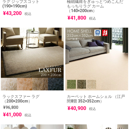
ラグ ジップスコット
極細繊維をぎゅっとつめこんだ
(190×190cm)
もっちりラグ カーム
（140×200cm）
¥
43,200
税込
¥
41,800
税込
ラックスファー ラグ
カーペット ホームシェル （江戸
（200×200cm）
間8畳 352×352cm）
¥
96,800
¥
40,900
税込
¥
41,000
税込