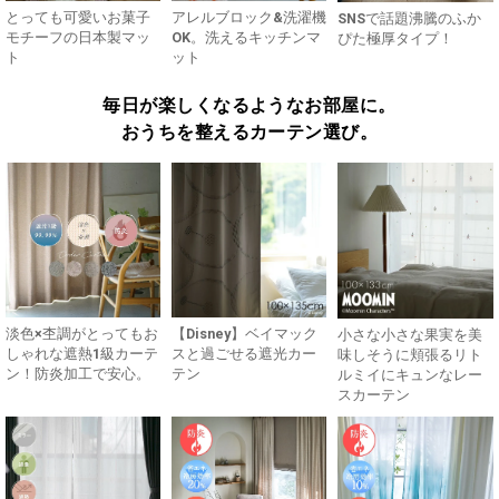
とっても可愛いお菓子
アレルブロック&洗濯機
SNSで話題沸騰のふか
モチーフの日本製マッ
OK。洗えるキッチンマ
ぴた極厚タイプ！
ト
ット
毎日が楽しくなるようなお部屋に。
おうちを整えるカーテン選び。
淡色×杢調がとってもお
【Disney】ベイマック
小さな小さな果実を美
しゃれな遮熱1級カーテ
スと過ごせる遮光カー
味しそうに頬張るリト
ン！防炎加工で安心。
テン
ルミイにキュンなレー
スカーテン