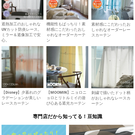
遮熱加工のおしゃれな
機能性もばっちり！素
素材感にこだわったお
UVカット防炎レース。
材感にこだわったおし
しゃれなオーダーレー
ミラー＆遮像加工で安
ゃれなオーダーカーテ
スカーテン
心。
ン
【Disney】夕暮れのグ
【MOOMIN】ニョロニ
刺繍で描いたドット柄
ラデーションが美しい
ョロとリトルミイの遊
がおしゃれなレースカ
レースカーテン
び心ある遮光カーテン
ーテン
専門店だから知ってる！豆知識