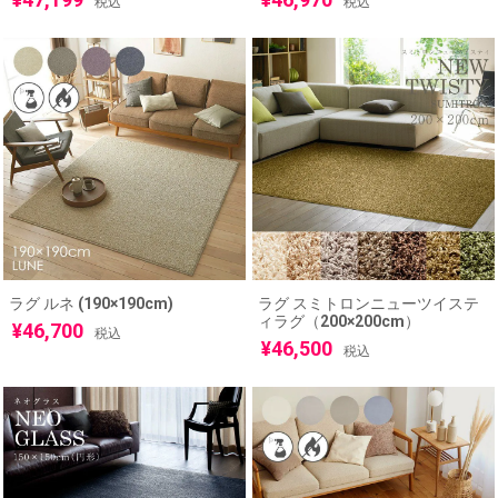
税込
税込
ラグ ルネ (190×190cm)
ラグ スミトロンニューツイステ
ィラグ（200×200cm）
¥
46,700
税込
¥
46,500
税込