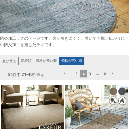
防炎加工ラグのページです。火が着きにくく、着いても燃え広がりにく
い防炎加工を施したラグです。
新着順
価格が安い順
価格が高い順
並び替え
1
2
3
…
5
84
件中
21
-
40
件表示