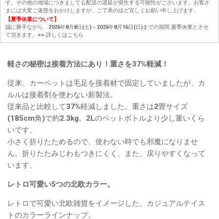
す。その他の地域につきましても配送の遅延が発生する可能性がございます。お客さ
まには大変ご迷惑をおかけしますが、ご了承のほど宜しくお願い申し上げます。
【夏季休業について】
誠に勝手ながら、2026年8月8日(土)～2026年8月16日(日)までの期間 夏季休業とさせ
て頂きます。
>> 詳しくはこちら
軽さの秘密は接着方法にあり！重さを37%軽減！
従来、カーペットは毛足を接着材で固定していましたが、カ
ルルは接着剤を使わない新製法。
従来品と比較して37%軽減しました。重さは2畳サイズ
(185cm角)で約2.3kg。2Lのペットボトルより少し重いくら
いです。
小さく折りたためるので、使わない時でも邪魔になりませ
ん。折りたたみじわもつきにくく、また、戻りやすくなって
います。
レトロ可愛い5つの北欧カラー。
レトロで可愛い北欧雑貨をイメージした、カジュアルテイス
トのカラーラインナップ。