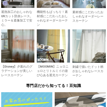
遮熱加工のおしゃれな
機能性もばっちり！素
素材感にこだわったお
UVカット防炎レース。
材感にこだわったおし
しゃれなオーダーレー
ミラー＆遮像加工で安
ゃれなオーダーカーテ
スカーテン
心。
ン
【Disney】夕暮れのグ
【MOOMIN】ニョロニ
刺繍で描いたドット柄
ラデーションが美しい
ョロとリトルミイの遊
がおしゃれなレースカ
レースカーテン
び心ある遮光カーテン
ーテン
専門店だから知ってる！豆知識