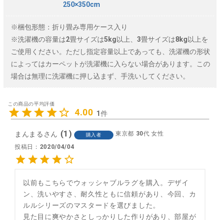
250×350cm
※梱包形態：折り畳み専用ケース入り
※洗濯機の容量は2畳サイズは5kg以上、3畳サイズは8kg以上を
ご使用ください。ただし指定容量以上であっても、洗濯機の形状
によってはカーペットが洗濯機に入らない場合があります。この
場合は無理に洗濯機に押し込まず、手洗いしてください。
4.00
1
1
まんまる
東京都
30代
女性
購入者
投稿日
2020/04/04
以前もこちらでウォッシャブルラグを購入。デザイ
ン、洗いやすさ、耐久性ともに信頼があり、今回、カ
ルルシリーズのマスタードを選びました。

見た目に爽やかさとしっかりした作りがあり、部屋が