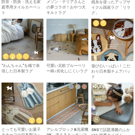
防音・防炎・洗える家
メゾン・テリアさんと
残糸を使ったアップサ
庭専用タイルカーペッ
の夢コラボ！おやつ犬
イクル国産ラグ「リラ
ト
キルトラグ
グ」
”わんちゃん”を織で表
可愛い北欧ブルーベリ
遊び心いっぱい！こだ
現した日本製ラグ
ー柄♪劣化しにくいラグ
わり日本製チェアパッ
ド
とっても可愛いお菓子
アレルブロック&洗濯機
SNSで話題沸騰のふか
モチーフの日本製マッ
OK。洗えるキッチンマ