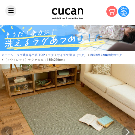
カーテン・ラグ通販専門店 TOP
ラグ
サイズで選ぶ（ラグ）
200×250cm程度のラグ
【アウトレット】ラグ カルル（185×240cm）