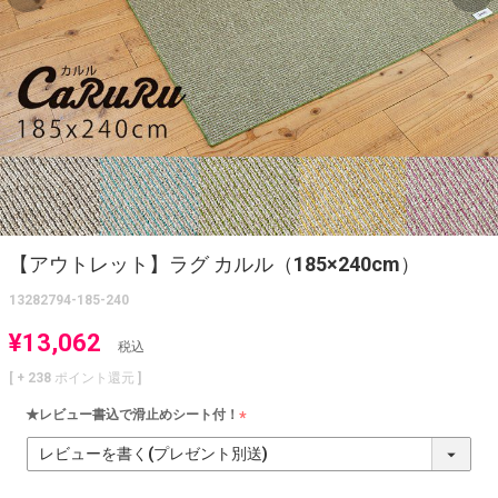
【アウトレット】ラグ カルル（185×240cm）
13282794-185-240
¥
13,062
税込
[ +
238
ポイント還元 ]
★レビュー書込で滑止めシート付！
(
必
須