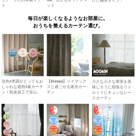
ぴた極厚タイプ！
ト
ット
毎日が楽しくなるようなお部屋に。
おうちを整えるカーテン選び。
淡色×杢調がとってもお
【Disney】ベイマック
小さな小さな果実を美
しゃれな遮熱1級カーテ
スと過ごせる遮光カー
味しそうに頬張るリト
ン！防炎加工で安心。
テン
ルミイにキュンなレー
スカーテン