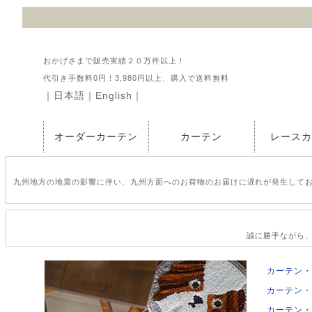
おかげさまで販売実績２０万件以上！
代引き手数料0円！3,980円以上、購入で送料無料
｜
日本語
｜
English
｜
オーダーカーテン
カーテン
レース
九州地方の地震の影響に伴い、九州方面へのお荷物のお届けに遅れが発生して
誠に勝手ながら、2
カーテン・
カーテン・
カーテン・