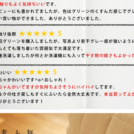
ん！オーダー注文へ
ーテン
ンサイズの測り方