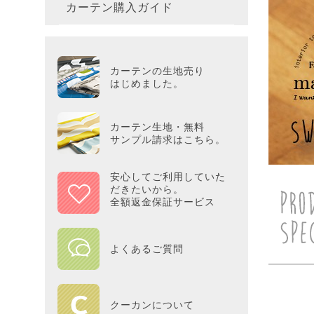
カーテン購入ガイド
カーテ
colne
革小物
バス・
プー／P
プレミ
286×3
その他
冷感・
カーテ
MOOM
シリー
Tower
アリス／
吸湿・
カーテンの生地売り
カーテ
PEAN
はじめました。
Tosca
ディズニ
遮光カ
Saana
KINT
カーテン生地・無料
サンプル請求はこちら。
ミラー
Disn
安心してご利用していた
だきたいから。
ずっと
全額返金保証サービス
MILK
よくあるご質問
maison 
HOME
クーカンについて