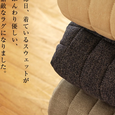
サイズで選ぶ
40cm程度
ーテン
135cm（遮光カーテン）
ン生地 無料サンプル
 LIFE
ットをサイズで選ぶ
176cm（江戸間2畳）
00cm程度
機能で選ぶ
/ホットカーペット対応
178cm（遮光カーテン）
ーテン
135cm（厚地カーテン）
OME
ット
5cm
261cm（江戸間3畳）
カーペット
20cm程度
グ
サイズの選び方
200cm（遮光カーテン）
178cm（厚地カーテン）
カーテン
33cm(レースカーテン)
ーカーテン
0cm
ンマット
0cm
61cm（江戸間4.5畳）
ットのサイズの選び方
00cm程度
グ
選び方講座
200cm（厚地カーテン）
76cm(レースカーテン)
ンを機能で選ぶ
光カーテン
ョンカバー
ン
5cm
20cm
を機能で選ぶ
マット
352cm（江戸間6畳）
ットの選び方講座
50cm程度
ラグ
お手入れ方法
98cm(レースカーテン)
ーテン
ンをテイストで選ぶ
柄(厚地カーテン)
ン収納・ラック
パ
0cm
80cm
め加工
のお手入れ方法
352cm（江戸間8畳）
ットのお手入れ方法
50cm程度
ゲン抑制ラグ
レースカーテン
(厚地カーテン)
ン生地 無料サンプル
 LIFE
バー
ン小物
タリー
20cm
40cm
デザイン一覧
91cm（本間2畳）
ットデザイン一覧
00cm（円形）
グ
ースカーテン
地調(厚地カーテン)
ンデザイン一覧
ッド
グ用品
地
変形サイズ
70cm
86cm（本間3畳）
50cm（円形）
ラグ
ースカーテン
柄(レースカーテン)
ーテンサイズの選び方
ンテリア特集
ルセンター
品
クターで選ぶ
／MICKEY
86cm（本間4.5畳）
00cm（円形）
め加工ラグ
地調(レースカーテン)