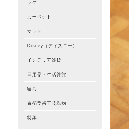
ラグ
ラグを
100×1
遮光カ
100×
カーテ
DESIGN
カーペット
カーペ
176×
140×2
ラグを
床暖房
100×
厚地カ
100×
NEXTH
マット
玄関マ
約45×7
176×
タイル
170×2
防音ラ
ラグの
100×
100×
レース
100×1
colne
Disney（ディズニー）
オーダ
約50×8
キッチ
約45×6
261×2
カーペ
200×2
防炎ラ
ラグの
100×
100×1
カーテ
1級遮
防炎
インテリア雑貨
クッシ
カーテ
約55×8
約45×1
マット
洗える
261×
カーペ
200×2
防ダニ
ラグの
100×1
防炎カ
カーテ
花・植物
日用品・生活雑貨
キッチ
スリッ
ラグ
約60×9
約45×1
滑り止
マット
352×
カーペ
220×2
アレル
ミラー
モダン柄
カーテ
DESIGN
寝具
布団カ
キッチ
トイレ
マット
約70×1
約45×2
マット
191×1
カーペ
100×1
消臭ラ
遮熱レ
無地・無
colne
カーテ
京都美術工芸織物
風呂敷
敷きパ
リビン
布・生
雑貨
円形・
約45×2
191×2
150×1
洗える
防炎レ
花・植物
防炎
既成カ
特集
北欧イ
テーブ
枕
玄関用
キャラ
ミッキー
286×2
200×2
滑り止
無地・無