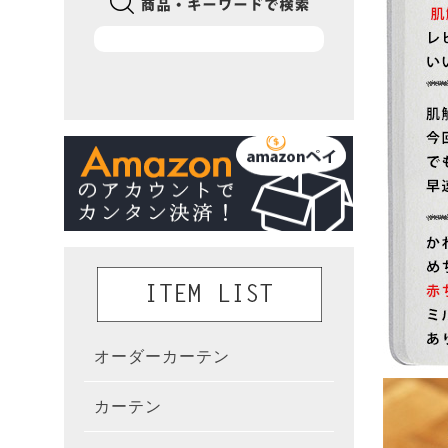
オーダーカーテン
かんた
カーテン
既製カ
カーテ