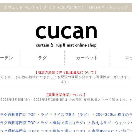
スウェット キルティング ラグ（190×240cm） | cucan ネットショップ
カーテン
ラグ
カーペット
マ
【地震の影響に伴う配送遅延について】
おります。その他の地域につきましても配送の遅延が発生する可能性がございます。
ます。
【夏季休業休業について】
026年8月8日(土)～2026年8月16日(日)までの期間 夏季休業とさせて頂きます。
ラグ通販専門店 TOP
ラグ
サイズで選ぶ（ラグ）
200×250cm程度の
ラグ通販専門店 TOP
ラグ
機能で選ぶ（ラグ）
洗えるラグ・ウォッシ
ラグ通販専門店 TOP
ラグ
機能で選ぶ（ラグ）
裏面すべりにくい加工