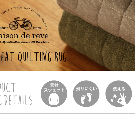
ンサイズの測り方
トイレ・ランドリー
OOH
アムコレクション
82cm（本間6畳）
のサイズ
涼感ラグ
ンサイズの選び方
IN（ムーミン）
ズで選ぶ
 タワー
ALICE
発熱ラグ
ンの形状記憶加工
UTS（ピーナッツ）
 トスカ
ープリンセス／DISNEY PRINCESS
ーテンとは？
 ja Olli（サーナヤオッリ）
O キントー
レースカーテンとは？
ey（ディズニー）
使えるプロジェクト
 HOME（ミルクホーム）
de reve