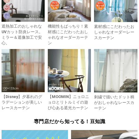
遮熱加工のおしゃれな
機能性もばっちり！素
素材感にこだわったお
UVカット防炎レース。
材感にこだわったおし
しゃれなオーダーレー
ミラー＆遮像加工で安
ゃれなオーダーカーテ
スカーテン
心。
ン
【Disney】夕暮れのグ
【MOOMIN】ニョロニ
刺繍で描いたドット柄
ラデーションが美しい
ョロとリトルミイの遊
がおしゃれなレースカ
レースカーテン
び心ある遮光カーテン
ーテン
専門店だから知ってる！豆知識