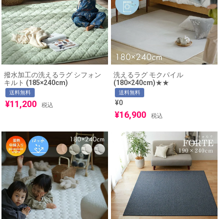
撥水加工の洗えるラグ シフォン
洗えるラグ モクパイル
キルト (185×240cm)
(180×240cm)★★
送料無料
送料無料
¥
11,200
¥
0
税込
¥
16,900
税込