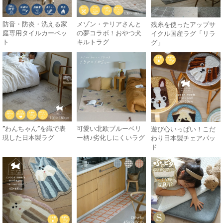
防音・防炎・洗える家
メゾン・テリアさんと
残糸を使ったアップサ
庭専用タイルカーペッ
の夢コラボ！おやつ犬
イクル国産ラグ「リラ
ト
キルトラグ
グ」
”わんちゃん”を織で表
可愛い北欧ブルーベリ
遊び心いっぱい！こだ
現した日本製ラグ
ー柄♪劣化しにくいラグ
わり日本製チェアパッ
ド