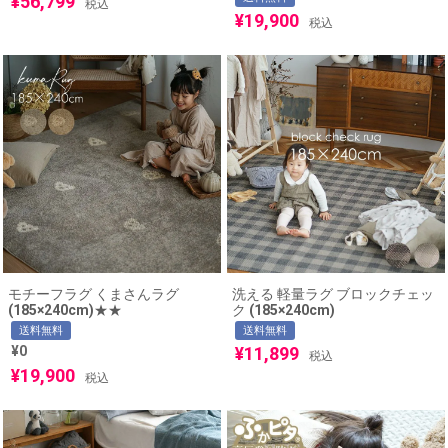
¥
56,799
税込
¥
19,900
税込
モチーフラグ くまさんラグ
洗える 軽量ラグ ブロックチェッ
(185×240cm)★★
ク (185×240cm)
送料無料
送料無料
¥
0
¥
11,899
税込
¥
19,900
税込