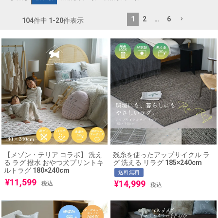
1
2
…
6
104
件中
1
-
20
件表示
【メゾン・テリア コラボ】 洗え
残糸を使ったアップサイクル ラ
る ラグ 撥水 おやつ犬プリントキ
グ 洗える リラグ 185×240cm
ルトラグ 180×240cm
送料無料
¥
11,599
¥
14,999
税込
税込