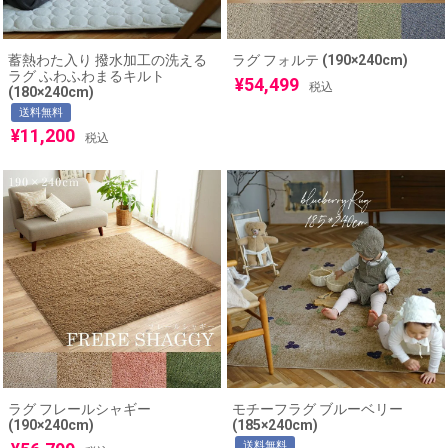
蓄熱わた入り 撥水加工の洗える
ラグ フォルテ (190×240cm)
ラグ ふわふわまるキルト
¥
54,499
税込
(180×240cm)
送料無料
¥
11,200
税込
ラグ フレールシャギー
モチーフラグ ブルーベリー
(190×240cm)
(185×240cm)
送料無料