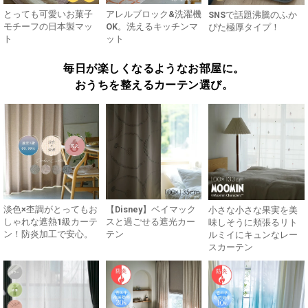
とっても可愛いお菓子
アレルブロック&洗濯機
SNSで話題沸騰のふか
モチーフの日本製マッ
OK。洗えるキッチンマ
ぴた極厚タイプ！
ト
ット
毎日が楽しくなるようなお部屋に。
おうちを整えるカーテン選び。
淡色×杢調がとってもお
【Disney】ベイマック
小さな小さな果実を美
しゃれな遮熱1級カーテ
スと過ごせる遮光カー
味しそうに頬張るリト
ン！防炎加工で安心。
テン
ルミイにキュンなレー
スカーテン