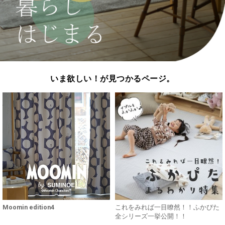
いま欲しい！が見つかるページ。
Moomin edition4
これをみれば一目瞭然！！ふかぴた
全シリーズ一挙公開！！