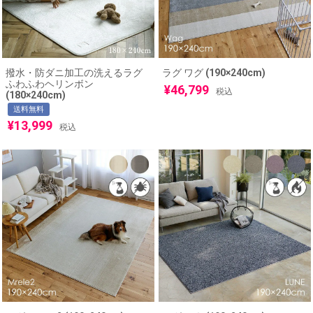
撥水・防ダニ加工の洗えるラグ
ラグ ワグ (190×240cm)
ふわふわヘリンボン
¥
46,799
税込
(180×240cm)
送料無料
¥
13,999
税込