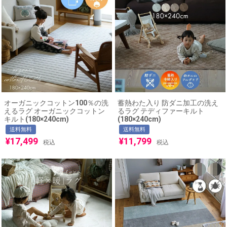
オーガニックコットン100％の洗
蓄熱わた入り 防ダニ加工の洗え
えるラグ オーガニックコットン
るラグ テディファーキルト
キルト(180×240cm)
(180×240cm)
送料無料
送料無料
¥
17,499
¥
11,799
税込
税込