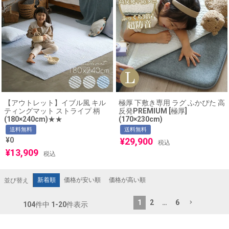
【アウトレット】イブル風 キル
極厚 下敷き専用 ラグ ふかぴた 高
ティングマット ストライプ 柄
反発PREMIUM [極厚]
(180×240cm)★★
(170×230cm)
送料無料
送料無料
¥
0
¥
29,900
税込
¥
13,909
税込
新着順
価格が安い順
価格が高い順
並び替え
1
2
…
6
104
件中
1
-
20
件表示