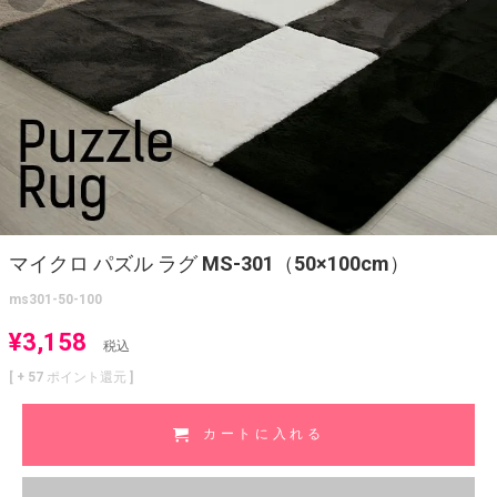
マイクロ パズル ラグ MS-301（50×100cm）
ms301-50-100
¥
3,158
税込
[ +
57
ポイント還元 ]
カートに入れる