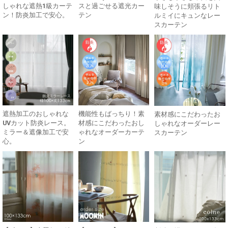
しゃれな遮熱1級カーテ
スと過ごせる遮光カー
味しそうに頬張るリト
ン！防炎加工で安心。
テン
ルミイにキュンなレー
スカーテン
遮熱加工のおしゃれな
機能性もばっちり！素
素材感にこだわったお
UVカット防炎レース。
材感にこだわったおし
しゃれなオーダーレー
ミラー＆遮像加工で安
ゃれなオーダーカーテ
スカーテン
心。
ン