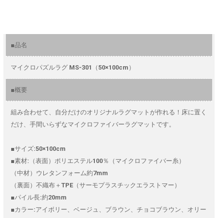
■品名
マイクロパズルラグ MS-301（50×100cm）
■概要
組み合わせて、自分だけのオリジナルラグマットが作れる！床に置く
だけ、手間いらずなマイクロファイバーラグマットです。
■サイズ:50×100cm
■素材:（表面）ポリエステル100％（マイクロファイバー糸）
（中材）ウレタンフォーム約7mm
（裏面）不織布＋TPE（サーモプラスチックエラストマー）
■パイル長:約20mm
■カラー:アイボリー、ベージュ、ブラウン、チョコブラウン、オリー