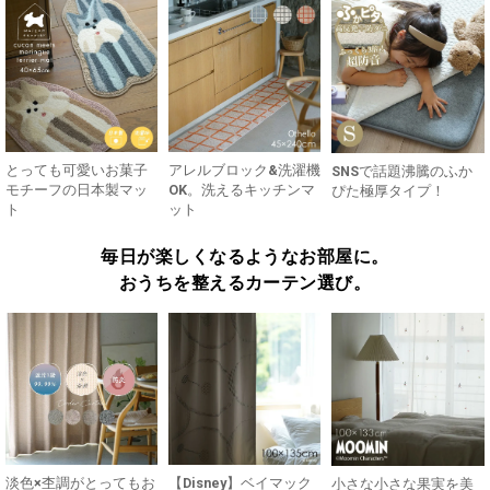
とっても可愛いお菓子
アレルブロック&洗濯機
SNSで話題沸騰のふか
モチーフの日本製マッ
OK。洗えるキッチンマ
ぴた極厚タイプ！
ト
ット
毎日が楽しくなるようなお部屋に。
おうちを整えるカーテン選び。
淡色×杢調がとってもお
【Disney】ベイマック
小さな小さな果実を美