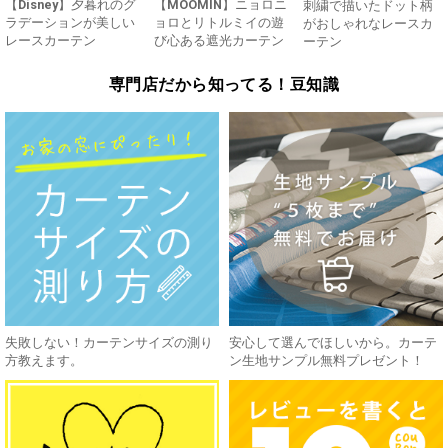
【Disney】夕暮れのグ
【MOOMIN】ニョロニ
刺繍で描いたドット柄
ラデーションが美しい
ョロとリトルミイの遊
がおしゃれなレースカ
レースカーテン
び心ある遮光カーテン
ーテン
専門店だから知ってる！豆知識
失敗しない！カーテンサイズの測り
安心して選んでほしいから。カーテ
方教えます。
ン生地サンプル無料プレゼント！