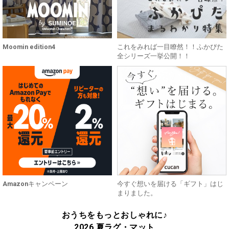
Moomin edition4
これをみれば一目瞭然！！ふかぴた
全シリーズ一挙公開！！
Amazonキャンペーン
今すぐ想いを届ける「ギフト」はじ
まりました。
おうちをもっとおしゃれに♪
2026 夏ラグ・マット