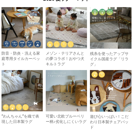
防音・防炎・洗える家
メゾン・テリアさんと
残糸を使ったアップサ
庭専用タイルカーペッ
の夢コラボ！おやつ犬
イクル国産ラグ「リラ
ト
キルトラグ
グ」
”わんちゃん”を織で表
可愛い北欧ブルーベリ
遊び心いっぱい！こだ
現した日本製ラグ
ー柄♪劣化しにくいラグ
わり日本製チェアパッ
ド