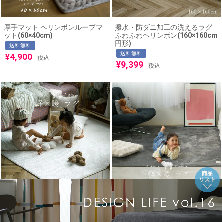
厚手マット ヘリンボンループマ
撥水・防ダニ加工の洗えるラグ
ット(60×40cm)
ふわふわヘリンボン(160×160cm
円形)
送料無料
送料無料
¥
4,900
税込
¥
9,399
税込
撥水・防ダニ加工の洗えるラグ
撥水・防ダニ加工の洗えるラグ
ふわふわヘリンボン
ふわふわヘリンボン
(180×240cm)
(180×180cm)