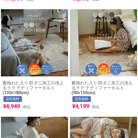
蓄熱わた入り 防ダニ加工の洗え
蓄熱わた入り 防ダニ加工の洗え
るラグ テディファーキルト
るラグ テディファーキルト
(130×180cm)
(90×130cm)
送料無料
送料無料
¥
6,949
¥
4,199
税込
税込