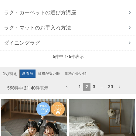
ラグ・カーペットの選び方講座
ラグ・マットのお手入れ方法
ダイニングラグ
6
件中
1
-
6
件表示
新着順
価格が安い順
価格が高い順
並び替え
1
2
3
…
30
598
件中
21
-
40
件表示