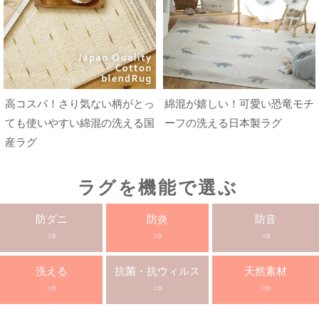
高コスパ！さり気ない柄がとっ
綿混が嬉しい！可愛い恐竜モチ
ても使いやすい綿混の洗える国
ーフの洗える日本製ラグ
産ラグ
ラグを機能で選ぶ
防ダニ
防炎
防音
⇒
⇒
⇒
洗える
抗菌・抗ウィルス
天然素材
⇒
⇒
⇒