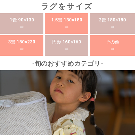
ラグをサイズ
1畳 90×130
1.5畳 130×180
2畳 180×180
⇒
⇒
⇒
3畳 180×230
円形 160×160
その他
⇒
⇒
⇒
-旬のおすすめカテゴリ-