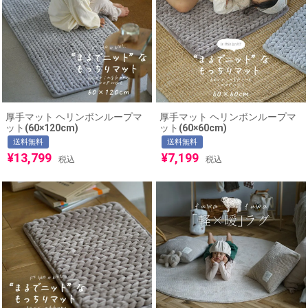
厚手マット ヘリンボンループマ
厚手マット ヘリンボンループマ
ット(60×120cm)
ット(60×60cm)
送料無料
送料無料
¥
13,799
¥
7,199
税込
税込