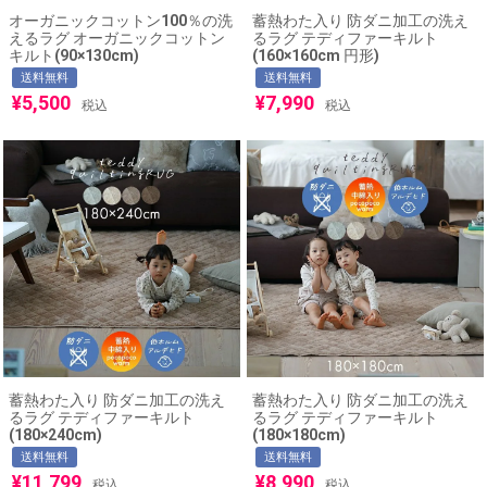
オーガニックコットン100％の洗
蓄熱わた入り 防ダニ加工の洗え
えるラグ オーガニックコットン
るラグ テディファーキルト
キルト(90×130cm)
(160×160cm 円形)
送料無料
送料無料
¥
5,500
¥
7,990
税込
税込
蓄熱わた入り 防ダニ加工の洗え
蓄熱わた入り 防ダニ加工の洗え
るラグ テディファーキルト
るラグ テディファーキルト
(180×240cm)
(180×180cm)
送料無料
送料無料
¥
11,799
¥
8,990
税込
税込