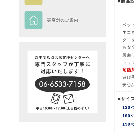
■商品
DESIGN
実店舗のご案内
ペッ
Piece
ネコ
ダニ
NEXTH
も安
裏面
BIG SI
トッ
耐熱
在庫一
遊び
安心
■サイ
130×
190×
190×