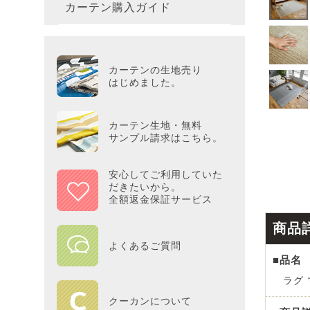
カーテン購入ガイド
カーテ
colne
革小物
バス・
プー／P
プレミ
286×3
その他
冷感・
カーテ
MOOM
シリー
Tower
アリス／
吸湿・
カーテンの生地売り
カーテ
PEAN
はじめました。
Tosca
ディズニ
遮光カ
Saana
KINT
カーテン生地・無料
サンプル請求はこちら。
ミラー
Disn
安心してご利用していた
だきたいから。
ずっと
全額返金保証サービス
MILK
商品
よくあるご質問
■品名
maison 
ラグ 
HOME
クーカンについて