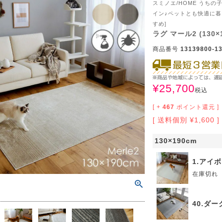
スミノエ/HOME うち
サイズで選ぶ
40cm程度
ーテン
135cm（遮光カーテン）
ン生地 無料サンプル
 LIFE
イン♪ペットとも快適に暮
すめ]
ットをサイズで選ぶ
176cm（江戸間2畳）
00cm程度
機能で選ぶ
/ホットカーペット対応
178cm（遮光カーテン）
ーテン
135cm（厚地カーテン）
OME
ラグ マール2 (130×
商品番号
13139800-13
ット
5cm
261cm（江戸間3畳）
カーペット
20cm程度
グ
サイズの選び方
200cm（遮光カーテン）
178cm（厚地カーテン）
カーテン
33cm(レースカーテン)
ーカーテン
0cm
ンマット
0cm
61cm（江戸間4.5畳）
ットのサイズの選び方
00cm程度
グ
選び方講座
200cm（厚地カーテン）
76cm(レースカーテン)
ンを機能で選ぶ
光カーテン
¥
25,700
税込
ョンカバー
ン
5cm
20cm
を機能で選ぶ
マット
352cm（江戸間6畳）
ットの選び方講座
[ +
467
ポイント還元 ]
50cm程度
ラグ
お手入れ方法
98cm(レースカーテン)
ーテン
ンをテイストで選ぶ
柄(厚地カーテン)
送料個別
¥
1,600
ン収納・ラック
パ
0cm
80cm
め加工
のお手入れ方法
352cm（江戸間8畳）
ットのお手入れ方法
50cm程度
ゲン抑制ラグ
レースカーテン
(厚地カーテン)
ン生地 無料サンプル
 LIFE
130×190cm
バー
ン小物
タリー
20cm
40cm
デザイン一覧
91cm（本間2畳）
ットデザイン一覧
00cm（円形）
グ
ースカーテン
地調(厚地カーテン)
ンデザイン一覧
1.アイ
在庫切れ
ッド
グ用品
地
変形サイズ
70cm
86cm（本間3畳）
50cm（円形）
ラグ
ースカーテン
柄(レースカーテン)
ーテンサイズの選び方
ンテリア特集
40.ダ
ルセンター
品
クターで選ぶ
／MICKEY
86cm（本間4.5畳）
00cm（円形）
め加工ラグ
地調(レースカーテン)