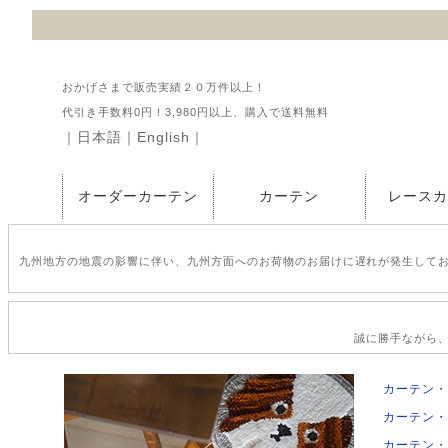
おかげさまで販売実績２０万件以上！
代引き手数料0円！3,980円以上、購入で送料無料
｜
日本語
｜
English
｜
オーダーカーテン
カーテン
レース
九州地方の地震の影響に伴い、九州方面へのお荷物のお届けに遅れが発生して
誠に勝手ながら、2
カーテン・
カーテン・
カーテン・