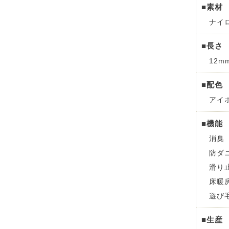
■素材
ナイロ
■長さ
12m
■配色
アイ
■機能
消臭
防ダ
滑り
床暖
遊び
■生産