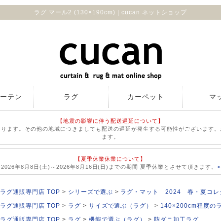
ラグ マール2 (130×190cm) | cucan ネットショップ
カーテン
ラグ
カーペット
マ
【地震の影響に伴う配送遅延について】
おります。その他の地域につきましても配送の遅延が発生する可能性がございます。
ます。
【夏季休業休業について】
026年8月8日(土)～2026年8月16日(日)までの期間 夏季休業とさせて頂きます。
ラグ通販専門店 TOP
シリーズで選ぶ
ラグ・マット 2024 春・夏コ
ラグ通販専門店 TOP
ラグ
サイズで選ぶ（ラグ）
140×200cm程度の
ラグ通販専門店 TOP
ラグ
機能で選ぶ（ラグ）
防ダニ加工ラグ