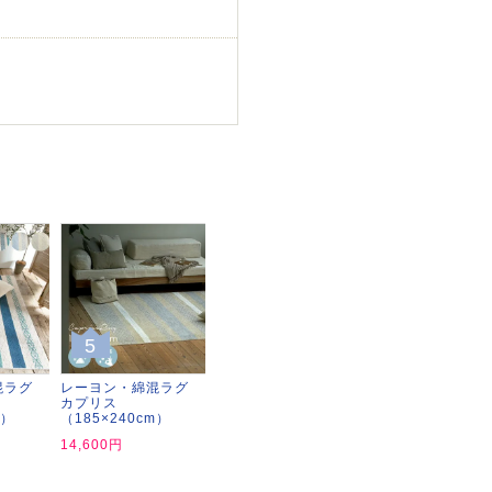
5
混ラグ
レーヨン・綿混ラグ
カプリス
m）
（185×240cm）
14,600円