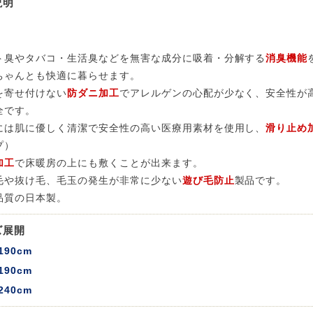
説明
 LIFE
ト臭やタバコ・生活臭などを無害な成分に吸着・分解する
消臭機能
ちゃんとも快適に暮らせます。
を寄せ付けない
防ダニ加工
でアレルゲンの心配が少なく、安全性が
OME
全です。
には肌に優しく清潔で安全性の高い医療用素材を使用し、
滑り止め
ZE RUG
プ）
加工
で床暖房の上にも敷くことが出来ます。
掃アウトレット
毛や抜け毛、毛玉の発生が非常に少ない
遊び毛防止
製品です。
品質の日本製。
ズ展開
190cm
190cm
240cm