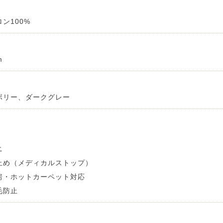
ン100%
m
ボリー、ダークグレー
ニ
止め（メディカルストップ）
房・ホットカーペット対応
毛防止