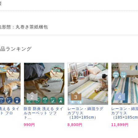
製
包形態：丸巻き茶紙梱包
商品ランキング
2
3
4
洗える タイ
防音 防炎 洗える タイ
レーヨン・綿混ラグ
レーヨン・綿
ト フロ
ルカーペット ソフ
カプリス
カプリス
ト...
（130×185cm）
（185×185c
990円
8,800円
11,899円