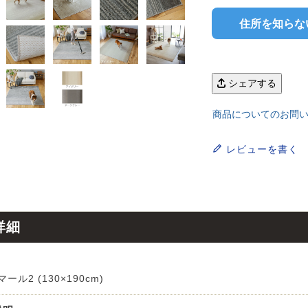
ンサイズの測り方
トイレ・ランドリー
OOH
アムコレクション
82cm（本間6畳）
のサイズ
涼感ラグ
住所を知らな
ンサイズの選び方
IN（ムーミン）
ズで選ぶ
 タワー
ALICE
発熱ラグ
ンの形状記憶加工
UTS（ピーナッツ）
シェアする
 トスカ
ープリンセス／DISNEY PRINCESS
商品についてのお問
ーテンとは？
 ja Olli（サーナヤオッリ）
O キントー
レビューを書く
レースカーテンとは？
ey（ディズニー）
使えるプロジェクト
 HOME（ミルクホーム）
詳細
de reve
マール2 (130×190cm)