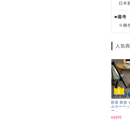
日本
■備考
※梱
人気
1
防音 防炎 
ルカーペッ
ー...
689円