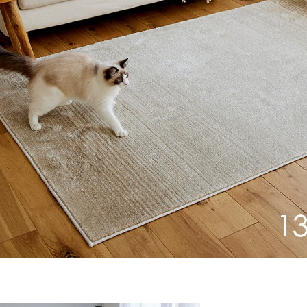
ん！オーダー注文へ
ーテン
ンサイズの測り方