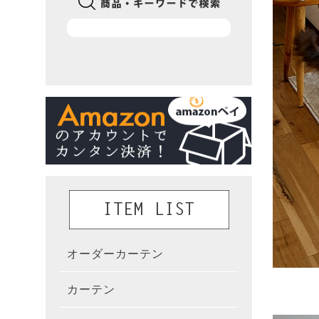
オーダーカーテン
かんた
カーテン
既製カ
カーテ