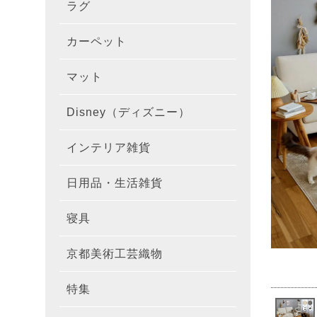
ラグ
ラグを
100×1
遮光カ
100×
カーテ
DESIGN
カーペット
カーペ
176×
140×2
ラグを
床暖房
100×
厚地カ
100×
NEXTH
マット
玄関マ
約45×7
176×
タイル
170×2
防音ラ
ラグの
100×
100×
レース
100×1
colne
Disney（ディズニー）
オーダ
約50×8
キッチ
約45×6
261×2
カーペ
200×2
防炎ラ
ラグの
100×
100×1
カーテ
1級遮
防炎
インテリア雑貨
クッシ
カーテ
約55×8
約45×1
マット
洗える
261×
カーペ
200×2
防ダニ
ラグの
100×1
防炎カ
カーテ
花・植物
日用品・生活雑貨
キッチ
スリッ
ラグ
約60×9
約45×1
滑り止
マット
352×
カーペ
220×2
アレル
ミラー
モダン柄
カーテ
DESIGN
寝具
布団カ
キッチ
トイレ
マット
約70×1
約45×2
マット
191×1
カーペ
100×1
消臭ラ
遮熱レ
無地・無
colne
カーテ
京都美術工芸織物
風呂敷
敷きパ
リビン
布・生
雑貨
円形・
約45×2
191×2
150×1
洗える
防炎レ
花・植物
防炎
既成カ
特集
北欧イ
テーブ
枕
玄関用
キャラ
ミッキー
286×2
200×2
滑り止
無地・無